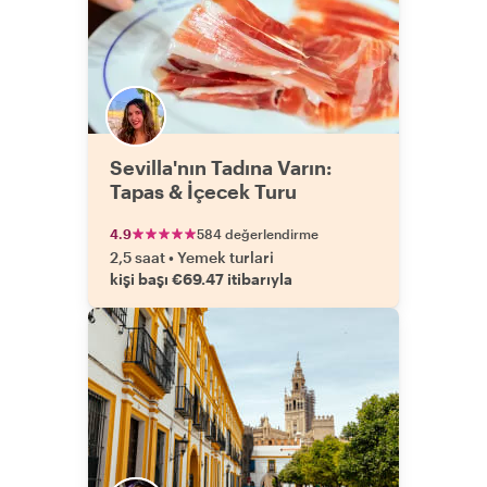
Sevilla'nın Tadına Varın:
Tapas & İçecek Turu
4.9
584 değerlendirme
2,5 saat
•
Yemek turlari
kişi başı €69.47 itibarıyla