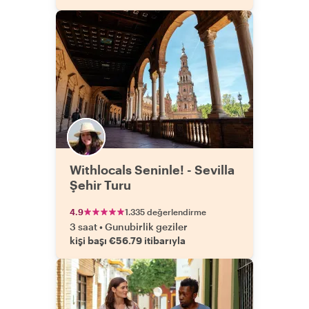
Withlocals Seninle! - Sevilla
Şehir Turu
4.9
1.335 değerlendirme
3 saat
•
Gunubirlik geziler
kişi başı €56.79 itibarıyla