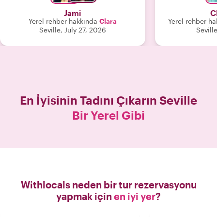
götürmekten mutluluk duydu. Clara
Jami
C
arkadaş canlısı, eğlenceli, nazik ve her
Yerel rehber hakkında
Clara
Yerel rehber ha
şeyin zamanlaması konusunda çok
Seville, July 27, 2026
Sevill
verimliydi. Spontane düşünebiliyor ve
turumuzu gerçekten
kişiselleştirebiliyordu. Clara'yı tur
rehberi olarak ŞİDDETLE tavsiye
ederiz!"
En İyisinin Tadını Çıkarın
Seville
Bir Yerel Gibi
Withlocals neden bir tur rezervasyonu
yapmak için
en iyi yer
?