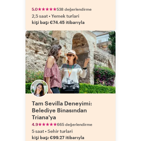
5.0
538 değerlendirme
2,5 saat
•
Yemek turlari
kişi başı €74.45 itibarıyla
Tam Sevilla Deneyimi:
Belediye Binasından
Triana'ya
4.9
665 değerlendirme
5 saat
•
Sehir turlari
kişi başı €99.27 itibarıyla