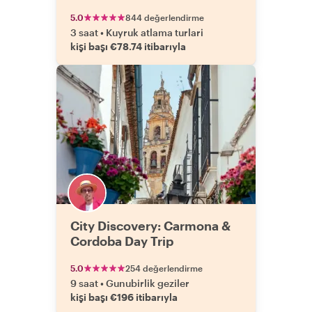
5.0
844 değerlendirme
3 saat
•
Kuyruk atlama turlari
kişi başı €78.74 itibarıyla
City Discovery: Carmona &
Cordoba Day Trip
5.0
254 değerlendirme
9 saat
•
Gunubirlik geziler
kişi başı €196 itibarıyla