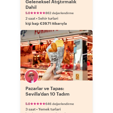
Geleneksel Atıştırmalık
Dahil
5.0
862 değerlendirme
2 saat
•
Sehir turlari
kişi başı €39.71 itibarıyla
Pazarlar ve Tapas:
Sevilla'dan 10 Tadım
5.0
646 değerlendirme
3 saat
•
Yemek turlari