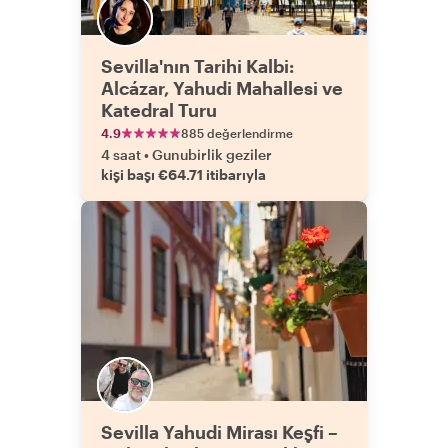
Sevilla'nın Tarihi Kalbi:
Alcázar, Yahudi Mahallesi ve
Katedral Turu
4.9
885 değerlendirme
4 saat
•
Gunubirlik geziler
kişi başı €64.71 itibarıyla
Sevilla Yahudi Mirası Keşfi –