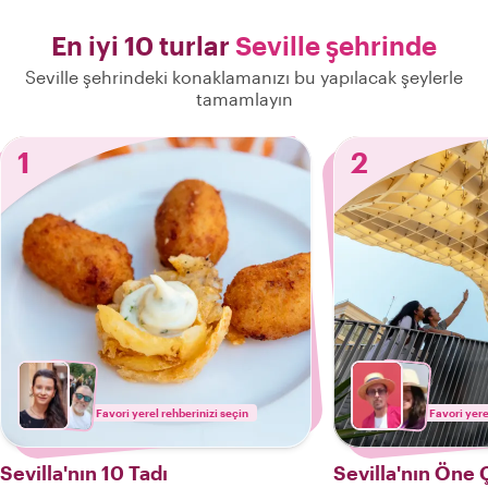
En iyi 10 turlar
Seville şehrinde
Seville şehrindeki konaklamanızı bu yapılacak şeylerle
tamamlayın
1
2
Favori yerel rehberinizi seçin
Favori yere
Sevilla'nın 10 Tadı
Sevilla'nın Öne Ç