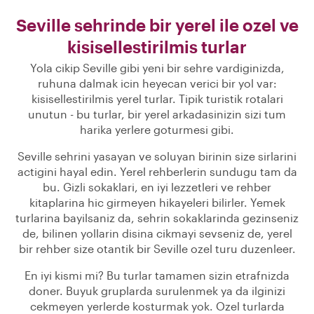
Seville sehrinde bir yerel ile ozel ve
kisisellestirilmis turlar
Yola cikip Seville gibi yeni bir sehre vardiginizda,
ruhuna dalmak icin heyecan verici bir yol var:
kisisellestirilmis yerel turlar. Tipik turistik rotalari
unutun - bu turlar, bir yerel arkadasinizin sizi tum
harika yerlere goturmesi gibi.
Seville sehrini yasayan ve soluyan birinin size sirlarini
actigini hayal edin. Yerel rehberlerin sundugu tam da
bu. Gizli sokaklari, en iyi lezzetleri ve rehber
kitaplarina hic girmeyen hikayeleri bilirler. Yemek
turlarina bayilsaniz da, sehrin sokaklarinda gezinseniz
de, bilinen yollarin disina cikmayi sevseniz de, yerel
bir rehber size otantik bir Seville ozel turu duzenleer.
En iyi kismi mi? Bu turlar tamamen sizin etrafnizda
doner. Buyuk gruplarda surulenmek ya da ilginizi
cekmeyen yerlerde kosturmak yok. Ozel turlarda