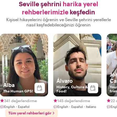
Seville şehrini
harika yerel
rehberlerimizle
keşfedin
Kişisel hikayelerini öğrenin ve Seville şehrini yerellerle
nasıl keşfedebileceğinizi öğrenin
Jo
Álvaro
Ca
Alba
History, Culture &
You
The Human GPS!
Food!
frie
341 değerlendirme
145 değerlendirme
22 
English・Español
English・Español・Italiano
Eng
Tüm yerel rehberleri gör