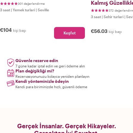
Kalmış Güzellikl
301 değerlendirme
3 saat
|
Yemek turlari
|
Seville
372 değerlendir
3 saat
|
Sehir turlari
|
Sevi
€104
kişi başı
€56.03
kişi başı
Keşfet
Güvenle rezerve edin
7 güne kadar iptal edin ve geri ödeme alın
Plan değişikliği mi?
Rezervasyonunuzu kolayca yeniden planlayın
Kendi yönteminizle ödeyin
Kendi para biriminizde hızlı, güvenli ödeme
Gerçek İnsanlar. Gerçek Hikayeler.