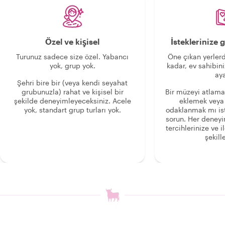
Özel ve kişisel
İsteklerinize
Turunuz sadece size özel. Yabancı
Öne çıkan yerlerd
yok, grup yok.
kadar, ev sahibini
aya
Şehri bire bir (veya kendi seyahat
grubunuzla) rahat ve kişisel bir
Bir müzeyi atlama
şekilde deneyimleyeceksiniz. Acele
eklemek veya
yok, standart grup turları yok.
odaklanmak mı is
sorun. Her deney
tercihlerinize ve i
şekille