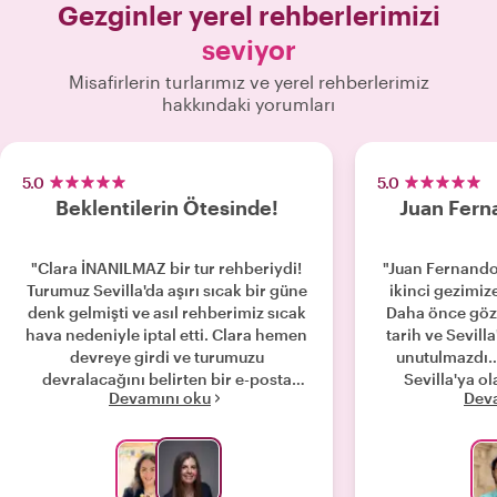
Gezginler yerel rehberlerimizi
seviyor
Misafirlerin turlarımız ve yerel rehberlerimiz
hakkındaki yorumları
5.0
5.0
Beklentilerin Ötesinde!
Juan Ferna
"Clara İNANILMAZ bir tur rehberiydi!
"Juan Fernando,
Turumuz Sevilla'da aşırı sıcak bir güne
ikinci gezimize
denk gelmişti ve asıl rehberimiz sıcak
Daha önce gözd
hava nedeniyle iptal etti. Clara hemen
tarih ve Sevill
devreye girdi ve turumuzu
unutulmazdı…
devralacağını belirten bir e-posta
Sevilla'ya ol
Devamını oku
Dev
gönderdi. Güzergahı, gerektiğinde
gerçekten ilh
daha fazla gölge ve su molası verecek
geleceğiz! Se
şekilde ayarladı. Yıllar önce
olmamıza ya
Sevilla'dayken tekrar ziyaret etmek
teşekkürle
istediğim birkaç yer vardı ve bizi oraya