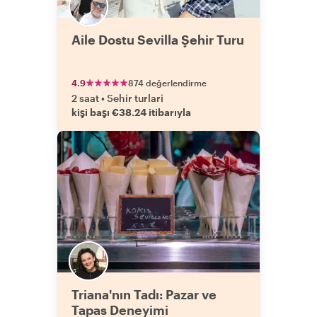
Aile Dostu Sevilla Şehir Turu
4.9
874 değerlendirme
2 saat
•
Sehir turlari
kişi başı €38.24 itibarıyla
Triana'nın Tadı: Pazar ve
Tapas Deneyimi