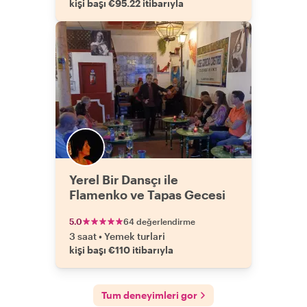
kişi başı €95.22 itibarıyla
Yerel Bir Dansçı ile
Flamenko ve Tapas Gecesi
5.0
64 değerlendirme
3 saat
•
Yemek turlari
kişi başı €110 itibarıyla
Tum deneyimleri gor