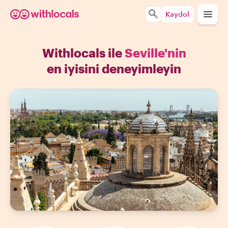
Kaydol
Withlocals ile
Seville'nin
en iyisini deneyimleyin