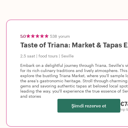
5.0
538
yorum
Taste of Triana: Market & Tapas 
2,5 saat
|
food tours
|
Seville
Embark on a delightful journey through Triana, Seville's
for its rich culinary traditions and lively atmosphere. This
explore the bustling Triana Market, where you'll sample l
the area's gastronomic heritage. Stroll through charming
gems and savoring authentic tapas at beloved local spo
leading the way, you'll experience the true essence of Sevi
and stories
€7
Şimdi rezerve et
kişi 