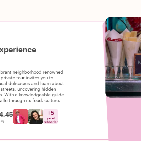
Experience
 vibrant neighborhood renowned
 private tour invites you to
ocal delicacies and learn about
 streets, uncovering hidden
ts. With a knowledgeable guide
lle through its food, culture,
+
5
4.45
yerel
başı
rehberler