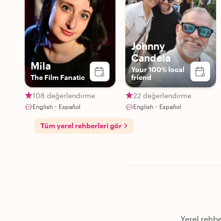
Johnny
Candela
Mila
Your 100% local
The Film Fanatic
friend
108 değerlendirme
22 değerlendirme
English・Español
English・Español
Tüm yerel rehberleri gör
Yerel rehbe