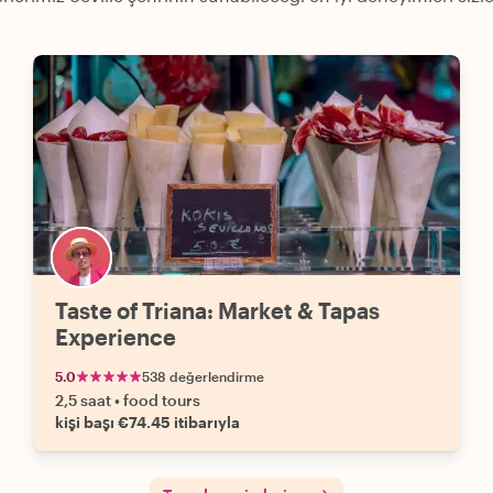
Taste of Triana: Market & Tapas
Experience
5.0
538 değerlendirme
2,5 saat
•
food tours
kişi başı €74.45 itibarıyla