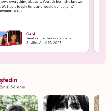
nows everything about it. You ask her - she knows
into hi
t. We had a lovely time and would do it again."
insight
evamını oku
unmatc
Devamı
Gabi
Yerel rehber hakkında
Elena
Seville, April 15, 2026
şfedin
eğinizi öğrenin