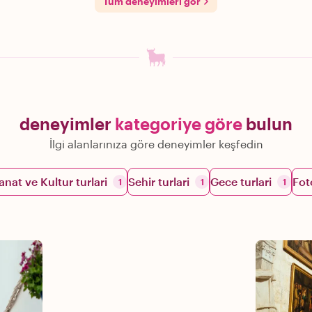
Tum deneyimleri gor
deneyimler
kategoriye göre
bulun
İlgi alanlarınıza göre deneyimler keşfedin
anat ve Kultur turlari
Sehir turlari
Gece turlari
Fot
1
1
1