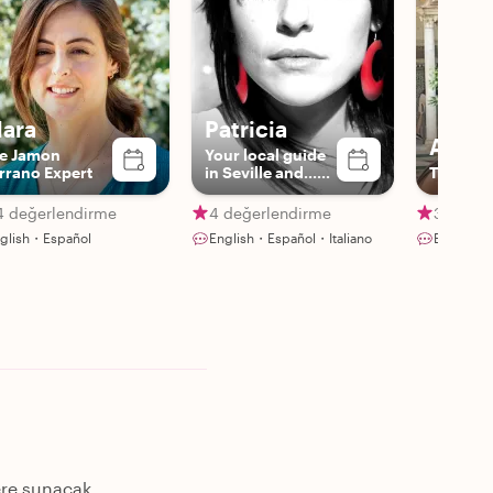
lara
Patricia
Alba
e Jamon
Your local guide
rrano Expert
in Seville and...
The Hum
artist!
4 değerlendirme
4 değerlendirme
341 değ
glish・Español
English・Español・Italiano
English・
lere sunacak