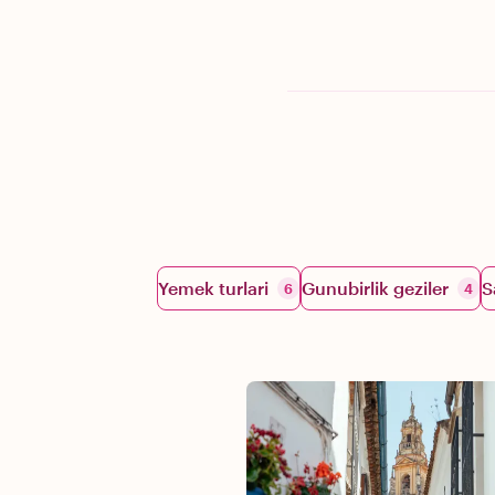
Yemek turlari
Gunubirlik geziler
S
6
4