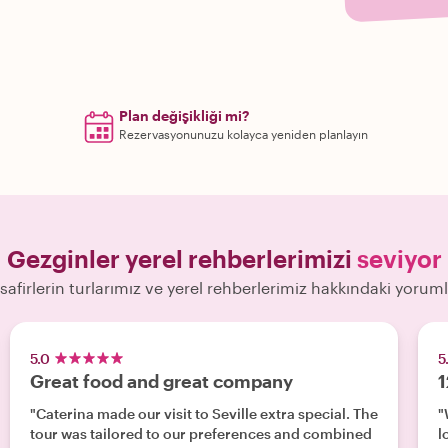
Plan değişikliği mi?
Rezervasyonunuzu kolayca yeniden planlayın
Gezginler yerel rehberlerimizi
seviyor
safirlerin turlarımız ve yerel rehberlerimiz hakkındaki yoruml
5.0
5
Great food and great company
1
"Caterina made our visit to Seville extra special. The
"W
tour was tailored to our preferences and combined
l