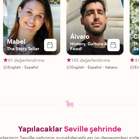
Álvaro
C
Mabel
History, Culture &
Th
The Story Teller
Food!
Se
61 değerlendirme
145 değerlendirme
4
English・Español
English・Español・Italiano
En
Yapılacaklar
Seville şehrinde
rlerimiz Seville şehrinin sunabileceği en iyi deneyimleri siz