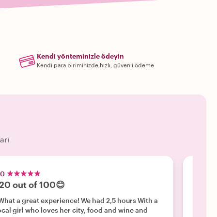
Kendi yönteminizle ödeyin
Kendi para biriminizde hızlı, güvenli ödeme
arı
.0
5.0
20 out of 100😊
The be
hat a great experience! We had 2,5 hours With a
"We arr
ocal girl who loves her city, food and wine and
wonderf