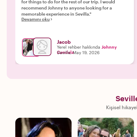
for things to do for the rest of our trip. I would
recommend Johnny to anyone looking for a
memorable experience in Sevilla."
Devamını oku
Jacob
Yerel rehber hakkında
Johnny
Candela
Seville, May 19, 2026
Sevill
Kişisel hikaye