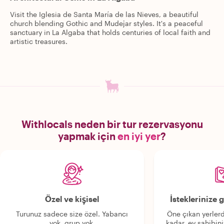
Visit the Iglesia de Santa María de las Nieves, a beautiful
church blending Gothic and Mudejar styles. It's a peaceful
sanctuary in La Algaba that holds centuries of local faith and
artistic treasures.
Withlocals neden bir tur rezervasyonu
yapmak için
en iyi yer
?
Özel ve kişisel
İsteklerinize
Turunuz sadece size özel. Yabancı
Öne çıkan yerlerd
yok, grup yok.
kadar, ev sahibini