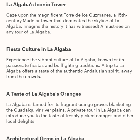
La Algaba's Iconic Tower
Gaze upon the magnificent Torre de los Guzmanes, a 15th-
century Mudejar tower that dominates the skyline of La
Algaba. Imagine the history it has witnessed! A must-see on
any tour of La Algaba.
Fiesta Culture in La Algaba
Experience the vibrant culture of La Algaba, known for its
passionate fiestas and bullfighting traditions. A trip to La
Algaba offers a taste of the authentic Andalusian spirit, away
from the crowds.
A Taste of La Algaba's Oranges
La Algaba is famed for its fragrant orange groves blanketing
the Guadalquivir river plains. A private tour in La Algaba can
introduce you to the taste of freshly picked oranges and other
local delights.
Architectural Gems in La Algaba