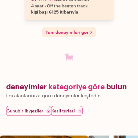
4 saat
•
Off the beaten track
kişi başı €125 itibarıyla
Tum deneyimleri gor
deneyimler
kategoriye göre
bulun
İlgi alanlarınıza göre deneyimler keşfedin
Gunubirlik geziler
Kesif turlari
2
1