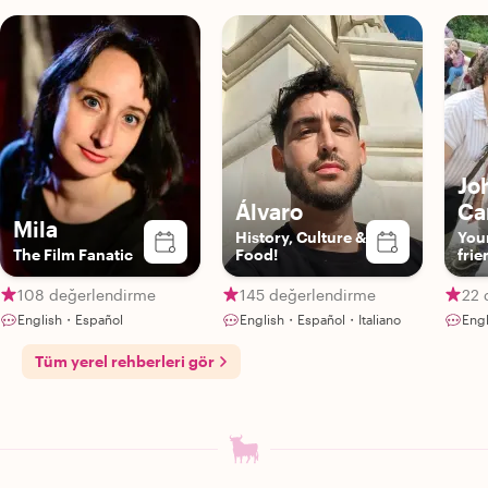
Jo
Álvaro
Ca
Mila
History, Culture &
You
The Film Fanatic
Food!
frie
108 değerlendirme
145 değerlendirme
22 
English・Español
English・Español・Italiano
Eng
Tüm yerel rehberleri gör