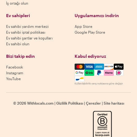
İş ortağı olun
Ev sahipleri
Uygulamamızı indirin
Ev sahibi yardım merkezi
App Store
Ev sahibi iptal politikası
Google Play Store
Ev sahibi şartlar ve koşulları
Ev sahibi olun
Bizi takip edin
Kabul ediyoruz
Mastercard, Visa, Amex, Di
Facebook
Instagram
YouTube
Kullanılabilirlik varış noktasına göre değişir
©
2026
Withlocals.com
|
Gizlilik Politikası
|
Çerezler
|
Site haritası