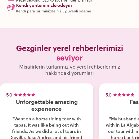
Rezervasyonunuzu kolayca yeniden planlayın
Kendi yönteminizle ödeyin
Kendi para biriminizde hızlı, güvenli ödeme
Gezginler yerel rehberlerimizi
seviyor
Misafirlerin turlarımız ve yerel rehberlerimiz
hakkındaki yorumları
5.0
5.0
Unforgettable amazing
Fas
experience
"Went on a horse riding tour with
"My husband a
tapas. It was like being out with
with in La Algab
friends. As we did a lot of tours in
our tour with 
Sevilla, Jose Andres and his friend
horse back ri