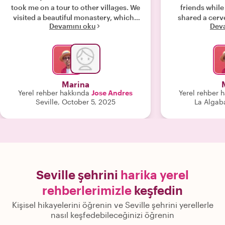
took me on a tour to other villages. We
friends whil
visited a beautiful monastery, which I
shared a cerv
Devamını oku
Dev
would have never found on my own.
with them we 
Followed by great tapas in his local
spots and end
town and they advised me on the best
Jose's for d
olive oil in town. The horse riding with
Manuel was so relaxing and Manuel
knows a lot about training horses in
Marina
the authentic school of dressage.
Yerel rehber hakkında
Jose Andres
Yerel rehber 
Manuel is a very pleasant, relaxed en
Seville, October 5, 2025
La Algab
experiences riding instructor. It was
one of the highlights of my stay in
Sevilla. If you really want to do
something special, book a tour with
Jose Andres and enjoy the fields of
orange trees with Manuel. "
Seville şehrini
harika yerel
rehberlerimizle
keşfedin
Kişisel hikayelerini öğrenin ve Seville şehrini yerellerle
nasıl keşfedebileceğinizi öğrenin