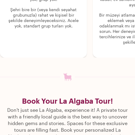
aya
Şehri bire bir (veya kendi seyahat
grubunuzla) rahat ve kişisel bir
Bir müzeyi atlama
şekilde deneyimleyeceksiniz. Acele
eklemek veya
yok, standart grup turları yok.
odaklanmak mı is
sorun. Her deney
tercihlerinize ve i
şekille
Book Your La Algaba Tour!
Don't just see La Algaba, experience it! A private tour
with a friendly local guide is the best way to uncover
hidden gems and stories. Spaces for these exclusive
tours are filling fast. Book your personalized La