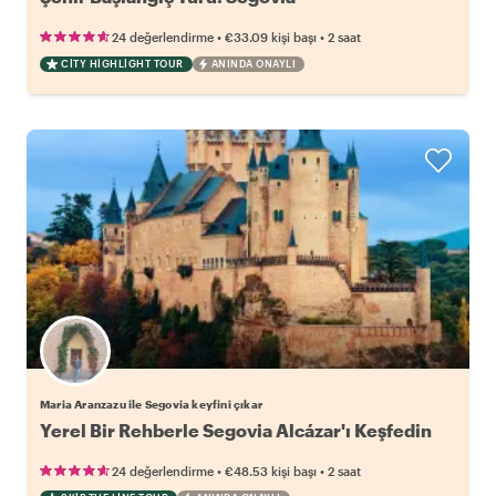
•
•
24 değerlendirme
€33.09
kişi başı
2 saat
CITY HIGHLIGHT TOUR
ANINDA ONAYLI
Maria Aranzazu ile Segovia keyfini çıkar
Yerel Bir Rehberle Segovia Alcázar'ı Keşfedin
•
•
24 değerlendirme
€48.53
kişi başı
2 saat