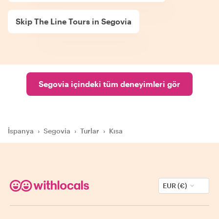
Skip The Line Tours in Segovia
Segovia içindeki tüm deneyimleri gör
İspanya
›
Segovia
›
Turlar
›
Kısa
EUR (€)