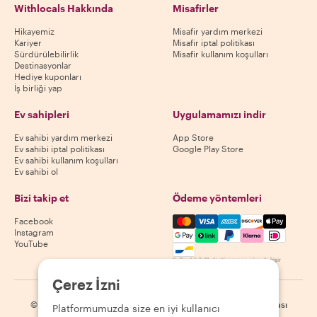
Withlocals Hakkında
Misafirler
Hikayemiz
Misafir yardım merkezi
Kariyer
Misafir iptal politikası
Sürdürülebilirlik
Misafir kullanım koşulları
Destinasyonlar
Hediye kuponları
İş birliği yap
Ev sahipleri
Uygulamamızı indir
Ev sahibi yardım merkezi
App Store
Ev sahibi iptal politikası
Google Play Store
Ev sahibi kullanım koşulları
Ev sahibi ol
Bizi takip et
Ödeme yöntemleri
Mastercard, Visa, Amex, Di
Facebook
Instagram
YouTube
Kullanılabilirlik destinasyona göre değişir
Çerez İzni
©
2026
Withlocals.com
|
Gizlilik Politikası
|
Çerezler
|
Site haritası
Platformumuzda size en iyi kullanıcı