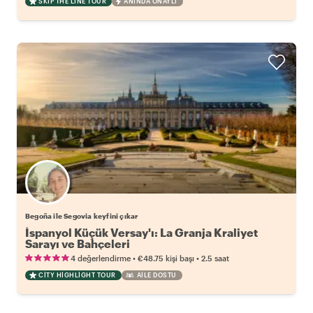
SKIP THE LINE TOUR
ANINDA ONAYLI
Begoña ile Segovia keyfini çıkar
İspanyol Küçük Versay'ı: La Granja Kraliyet
Sarayı ve Bahçeleri
•
•
4 değerlendirme
€48.75
kişi başı
2.5 saat
CITY HIGHLIGHT TOUR
AILE DOSTU