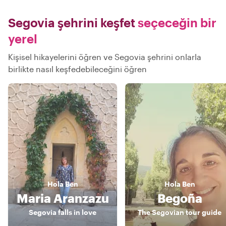
Segovia şehrini keşfet
seçeceğin bir
yerel
Kişisel hikayelerini öğren ve Segovia şehrini onlarla
birlikte nasıl keşfedebileceğini öğren
Hola
Ben
Hola
Ben
Maria Aranzazu
Begoña
Segovia falls in love
The Segovian tour guide