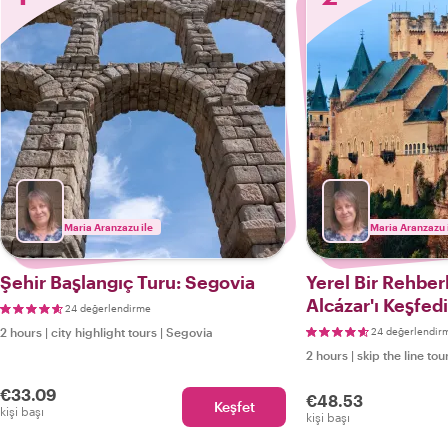
Maria Aranzazu ile
Maria Aranzazu 
Şehir Başlangıç Turu: Segovia
Yerel Bir Rehber
Alcázar'ı Keşfed
24 değerlendirme
2 hours
|
city highlight tours
|
Segovia
24 değerlendir
2 hours
|
skip the line tou
€33.09
€48.53
Keşfet
kişi başı
kişi başı