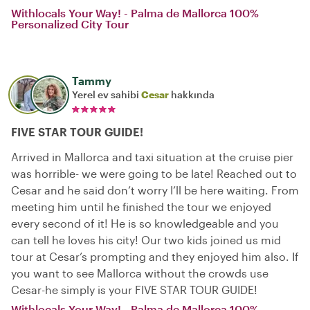
Withlocals Your Way! - Palma de Mallorca 100%
Personalized City Tour
Tammy
Yerel ev sahibi
Cesar
hakkında
FIVE STAR TOUR GUIDE!
Arrived in Mallorca and taxi situation at the cruise pier
was horrible- we were going to be late! Reached out to
Cesar and he said don’t worry I’ll be here waiting. From
meeting him until he finished the tour we enjoyed
every second of it! He is so knowledgeable and you
can tell he loves his city! Our two kids joined us mid
tour at Cesar’s prompting and they enjoyed him also. If
you want to see Mallorca without the crowds use
Cesar-he simply is your FIVE STAR TOUR GUIDE!
Withlocals Your Way! - Palma de Mallorca 100%