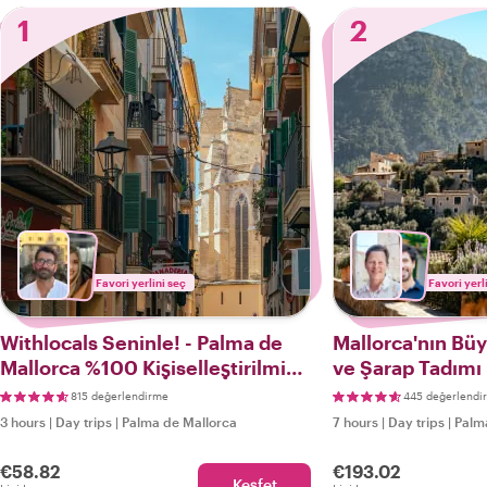
1
2
Favori yerlini seç
Favori yerl
Withlocals Seninle! - Palma de
Mallorca'nın Büy
Mallorca %100 Kişiselleştirilmiş
ve Şarap Tadımı
Şehir Turu
Köyleri
815 değerlendirme
445 değerlendi
3 hours
|
Day trips
|
Palma de Mallorca
7 hours
|
Day trips
|
Palm
€58.82
€193.02
Keşfet