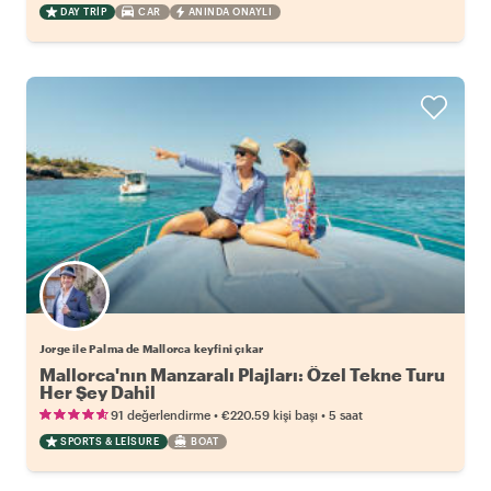
DAY TRIP
CAR
ANINDA ONAYLI
Jorge ile Palma de Mallorca keyfini çıkar
Mallorca'nın Manzaralı Plajları: Özel Tekne Turu
Her Şey Dahil
•
•
91 değerlendirme
€220.59
kişi başı
5 saat
SPORTS & LEISURE
BOAT