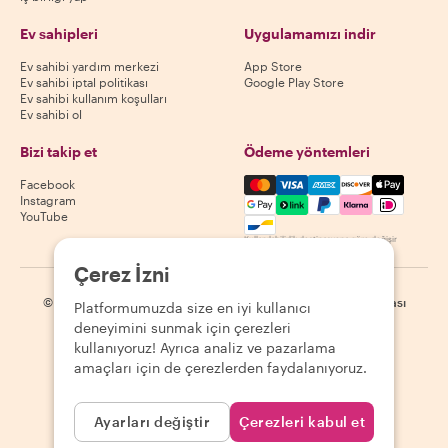
Ev sahipleri
Uygulamamızı indir
Ev sahibi yardım merkezi
App Store
Ev sahibi iptal politikası
Google Play Store
Ev sahibi kullanım koşulları
Ev sahibi ol
Bizi takip et
Ödeme yöntemleri
Mastercard, Visa, Amex, Di
Facebook
Instagram
YouTube
Kullanılabilirlik destinasyona göre değişir
Çerez İzni
©
2026
Withlocals.com
|
Gizlilik Politikası
|
Çerezler
|
Site haritası
Platformumuzda size en iyi kullanıcı
deneyimini sunmak için çerezleri
kullanıyoruz! Ayrıca analiz ve pazarlama
amaçları için de çerezlerden faydalanıyoruz.
Ayarları değiştir
Çerezleri kabul et