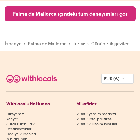
Palma de Mallorca içindeki tüm deneyimleri gör
İspanya
›
Palma de Mallorca
›
Turlar
›
Günübirlik geziler
EUR (€)
Withlocals Hakkında
Misafirler
Hikayemiz
Misafir yardım merkezi
Kariyer
Misafir iptal politikası
Sürdürülebilirlik
Misafir kullanım koşulları
Destinasyonlar
Hediye kuponları
İş birliği yap