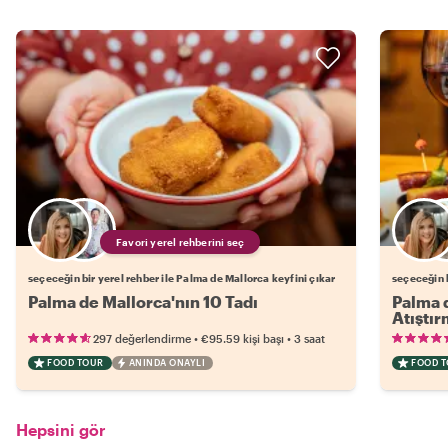
Favori yerel rehberini seç
seçeceğin bir yerel rehber ile Palma de Mallorca keyfini çıkar
seçeceğin b
Palma de Mallorca'nın 10 Tadı
Palma 
Atıştır
•
•
297 değerlendirme
€95.59
kişi başı
3 saat
FOOD TOUR
ANINDA ONAYLI
FOOD 
Hepsini gör