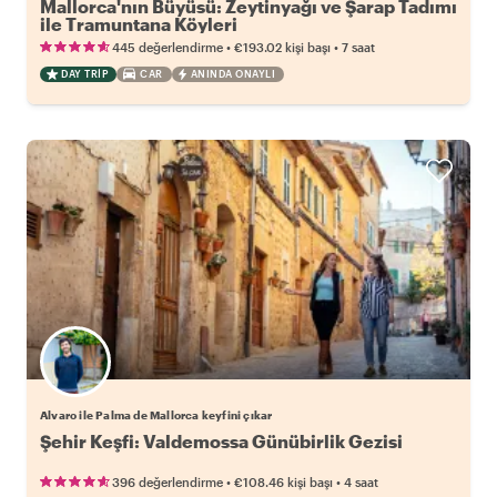
Mallorca'nın Büyüsü: Zeytinyağı ve Şarap Tadımı
ile Tramuntana Köyleri
•
•
445 değerlendirme
€193.02
kişi başı
7 saat
DAY TRIP
CAR
ANINDA ONAYLI
Alvaro ile Palma de Mallorca keyfini çıkar
Şehir Keşfi: Valdemossa Günübirlik Gezisi
•
•
396 değerlendirme
€108.46
kişi başı
4 saat