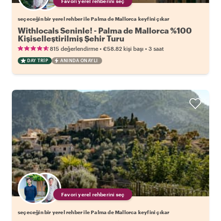
Favori yerel rehberini seç
seçeceğin bir yerel rehber ile Palma de Mallorca keyfini çıkar
Withlocals Seninle! - Palma de Mallorca %100
Kişiselleştirilmiş Şehir Turu
•
•
815 değerlendirme
€58.82
kişi başı
3 saat
DAY TRIP
ANINDA ONAYLI
Favori yerel rehberini seç
seçeceğin bir yerel rehber ile Palma de Mallorca keyfini çıkar