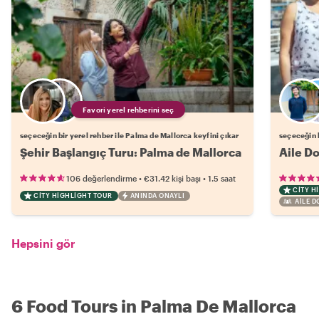
Favori yerel rehberini seç
seçeceğin bir yerel rehber ile Palma de Mallorca keyfini çıkar
seçeceğin b
Şehir Başlangıç Turu: Palma de Mallorca
Aile Do
•
•
106 değerlendirme
€31.42
kişi başı
1.5 saat
CITY H
CITY HIGHLIGHT TOUR
ANINDA ONAYLI
AILE 
Hepsini gör
6 Food Tours in Palma De Mallorca