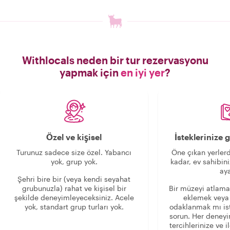
Withlocals neden bir tur rezervasyonu
yapmak için
en iyi yer
?
Özel ve kişisel
İsteklerinize
Turunuz sadece size özel. Yabancı
Öne çıkan yerlerd
yok, grup yok.
kadar, ev sahibini
aya
Şehri bire bir (veya kendi seyahat
grubunuzla) rahat ve kişisel bir
Bir müzeyi atlama
şekilde deneyimleyeceksiniz. Acele
eklemek veya
yok, standart grup turları yok.
odaklanmak mı is
sorun. Her deney
tercihlerinize ve i