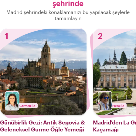
şehrinde
Madrid şehrindeki konaklamanızı bu yapılacak şeylerle
tamamlayın
1
2
Carmen ile
Piero ile
Günübirlik Gezi: Antik Segovia &
Madrid'den La Gr
Geleneksel Gurme Öğle Yemeği
Kaçamağı