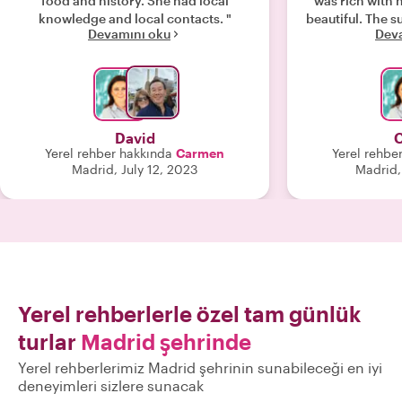
food and history. She had local
was rich with 
knowledge and local contacts. "
beautiful. The 
Devamını oku
Dev
lunch w
David
Yerel rehber hakkında
Carmen
Yerel rehbe
Madrid, July 12, 2023
Madrid,
Yerel rehberlerle özel tam günlük
turlar
Madrid şehrinde
Yerel rehberlerimiz Madrid şehrinin sunabileceği en iyi
deneyimleri sizlere sunacak