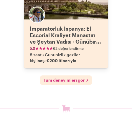
İmparatorluk İspanya: El
Escorial Kraliyet Manastırı
ve Şeytan Vadisi · Günübirlik
Gezi
5.0
62 değerlendirme
8 saat
•
Gunubirlik geziler
kişi başı €200 itibarıyla
Tum deneyimleri gor