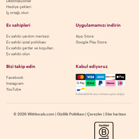
Destinasyonlar
Hediye çekleri
İş ortağı olun
Ev sahipleri
Uygulamamızı indirin
Ev sahibi yardım merkezi
App Store
Ev sahibi iptal politikası
Google Play Store
Ev sahibi şartlar ve koşulları
Ev sahibi olun
Bizi takip edin
Kabul ediyoruz
Mastercard, Visa, Amex, Di
Facebook
Instagram
YouTube
Kullanılabilirlik varış noktasına göre değişir
©
2026
Withlocals.com
|
Gizlilik Politikası
|
Çerezler
|
Site haritası