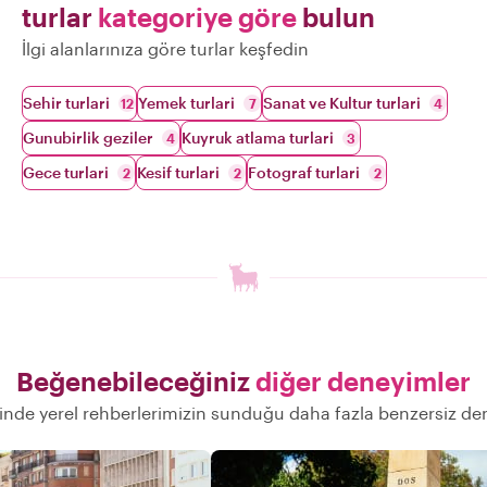
turlar
kategoriye göre
bulun
İlgi alanlarınıza göre turlar keşfedin
Sehir turlari
Yemek turlari
Sanat ve Kultur turlari
12
7
4
Gunubirlik geziler
Kuyruk atlama turlari
4
3
Gece turlari
Kesif turlari
Fotograf turlari
2
2
2
Beğenebileceğiniz
diğer deneyimler
inde yerel rehberlerimizin sunduğu daha fazla benzersiz de