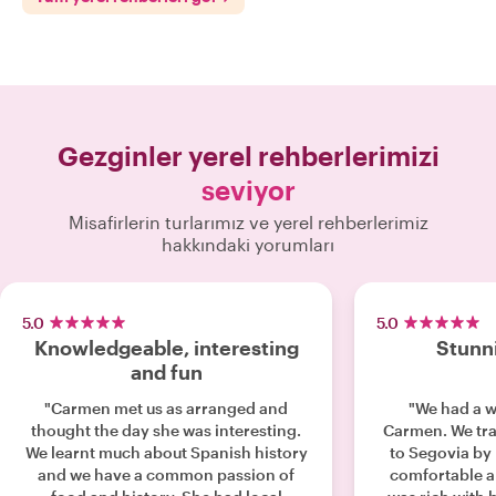
Gezginler yerel rehberlerimizi
seviyor
Misafirlerin turlarımız ve yerel rehberlerimiz
hakkındaki yorumları
5.0
5.0
Knowledgeable, interesting
Stunn
and fun
"Carmen met us as arranged and
"We had a w
thought the day she was interesting.
Carmen. We tra
We learnt much about Spanish history
to Segovia by
and we have a common passion of
comfortable a