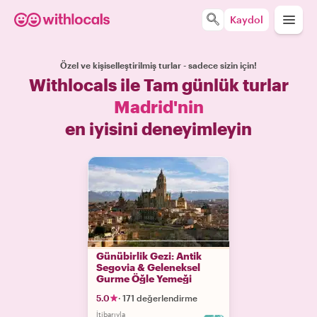
Kaydol
Özel ve kişiselleştirilmiş turlar - sadece sizin için!
Withlocals ile Tam günlük turlar
Madrid'nin
en iyisini deneyimleyin
Günübirlik Gezi: Antik
Segovia & Geleneksel
Gurme Öğle Yemeği
5.0
·
171 değerlendirme
İtibarıyla