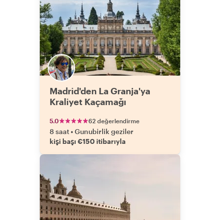
Madrid'den La Granja'ya
Kraliyet Kaçamağı
5.0
62 değerlendirme
8 saat
•
Gunubirlik geziler
kişi başı €150 itibarıyla