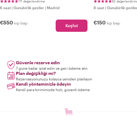
171 değerlendirme
62 değerlendirm
6 saat
|
Gunubirlik geziler
|
Madrid
8 saat
|
Gunubirlik gezile
€550
€150
kişi başı
kişi başı
Keşfet
Güvenle rezerve edin
7 güne kadar iptal edin ve geri ödeme alın
Plan değişikliği mi?
Rezervasyonunuzu kolayca yeniden planlayın
Kendi yönteminizle ödeyin
Kendi para biriminizde hızlı, güvenli ödeme