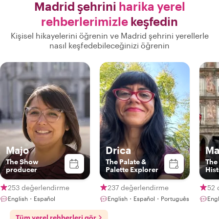
Madrid şehrini
harika yerel
rehberlerimizle
keşfedin
Kişisel hikayelerini öğrenin ve Madrid şehrini yerellerle
nasıl keşfedebileceğinizi öğrenin
Majo
Drica
Ma
The Show
The Palate &
The
producer
Palette Explorer
His
253 değerlendirme
237 değerlendirme
52 
English・Español
English・Español・Português
Eng
Tüm yerel rehberleri gör