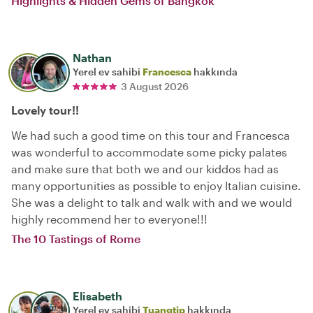
Highlights & Hidden Gems of Bangkok
Nathan
Yerel ev sahibi
Francesca
hakkında
3 August 2026
Lovely tour!!
We had such a good time on this tour and Francesca
was wonderful to accommodate some picky palates
and make sure that both we and our kiddos had as
many opportunities as possible to enjoy Italian cuisine.
She was a delight to talk and walk with and we would
highly recommend her to everyone!!!
The 10 Tastings of Rome
Elisabeth
Yerel ev sahibi
Tuangtip
hakkında