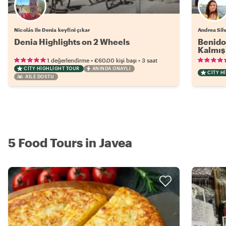
Nicolás ile Denia keyfini çıkar
Andrea Silv
Denia Highlights on 2 Wheels
Benido
Kalmış 
•
•
1 değerlendirme
€60.00
kişi başı
3 saat
CITY HIGHLIGHT TOUR
ANINDA ONAYLI
CITY H
AILE DOSTU
5 Food Tours in Javea