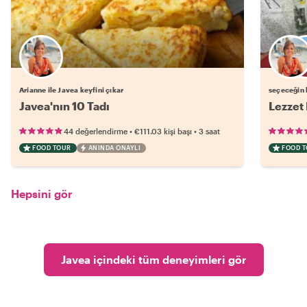
Arianne ile Javea keyfini çıkar
seçeceğin b
Javea'nın 10 Tadı
Lezzet 
•
•
44 değerlendirme
€111.03
kişi başı
3 saat
FOOD TOUR
ANINDA ONAYLI
FOOD 
Hepsini gör
Javea içindeki tüm deneyimleri gör