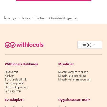
İspanya
›
Javea
›
Turlar
›
Günübirlik geziler
EUR (€)
Withlocals Hakkında
Misafirler
Hikayemiz
Misafir yardım merkezi
Kariyer
Misafir iptal politikası
Sürdürülebilirlik
Misafir kullanım koşulları
Destinasyonlar
Hediye kuponları
İş birliği yap
Ev sahipleri
Uygulamamızı indir