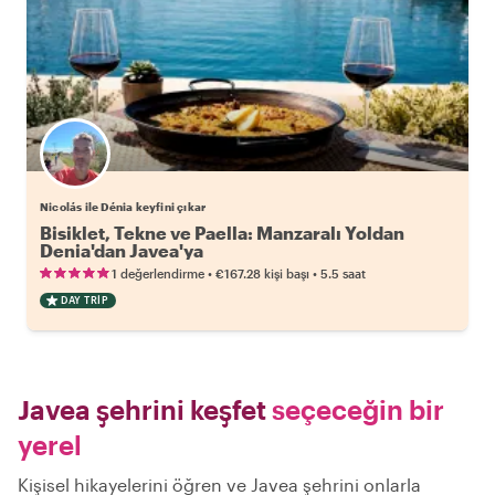
Nicolás ile Dénia keyfini çıkar
Bisiklet, Tekne ve Paella: Manzaralı Yoldan
Denia'dan Javea'ya
•
•
1 değerlendirme
€167.28
kişi başı
5.5 saat
DAY TRIP
Javea şehrini keşfet
seçeceğin bir
yerel
Kişisel hikayelerini öğren ve Javea şehrini onlarla