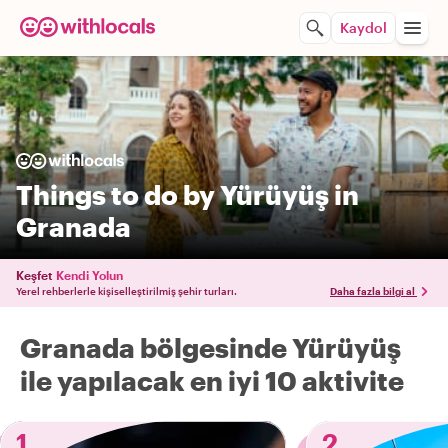
Kaydol
Things to do by Yürüyüş in
Granada
Keşfet
Kendi Yolun
Yerel rehberlerle kişiselleştirilmiş şehir turları.
Daha fazla bilgi al
Granada bölgesinde Yürüyüş
ile yapılacak en iyi 10 aktivite
1
2