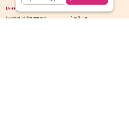
Ev sahipleri
Uygulamamızı indir
Ev sahibi yardım merkezi
App Store
Ev sahibi iptal politikası
Google Play Store
Ev sahibi kullanım koşulları
Ev sahibi ol
Bizi takip et
Ödeme yöntemleri
Mastercard, Visa, Amex, Di
Facebook
Instagram
YouTube
Kullanılabilirlik destinasyona göre değişir
©
2026
Withlocals.com
|
Gizlilik Politikası
|
Çerezler
|
Site haritası