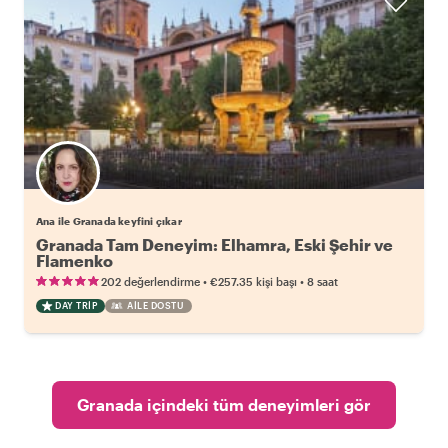
Ana ile Granada keyfini çıkar
Granada Tam Deneyim: Elhamra, Eski Şehir ve
Flamenko
•
•
202 değerlendirme
€257.35
kişi başı
8 saat
DAY TRIP
AILE DOSTU
Granada içindeki tüm deneyimleri gör