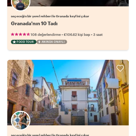
Favori yerel rehberini seç
seçeceğin bir yerel rehber ile Granada keyfini çıkar
Granada'nın 10 Tadı
•
•
108 değerlendirme
€106.62
kişi başı
3 saat
FOOD TOUR
ANINDA ONAYLI
Favori yerel rehberini seç
seçeceğin bir yerel rehber ile Granada keyfini çıkar