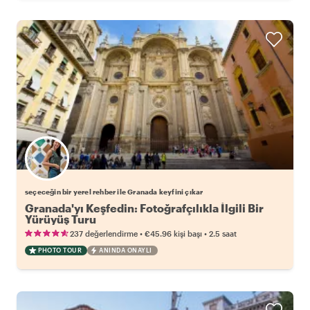
Favori yerel rehberini seç
seçeceğin bir yerel rehber ile Granada keyfini çıkar
Granada'yı Keşfedin: Fotoğrafçılıkla İlgili Bir
Yürüyüş Turu
•
•
237 değerlendirme
€45.96
kişi başı
2.5 saat
PHOTO TOUR
ANINDA ONAYLI