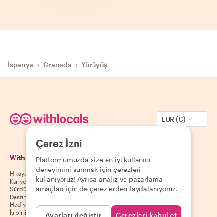
İspanya
›
Granada
›
Yürüyüş
EUR (€)
Çerez İzni
Withlocals Hakkında
Misafirler
Platformumuzda size en iyi kullanıcı
deneyimini sunmak için çerezleri
Hikayemiz
Misafir yardım merkezi
kullanıyoruz! Ayrıca analiz ve pazarlama
Kariyer
Misafir iptal politikası
amaçları için de çerezlerden faydalanıyoruz.
Sürdürülebilirlik
Misafir kullanım koşulları
Destinasyonlar
Hediye kuponları
İş birliği yap
Ayarları değiştir
Çerezleri kabul et