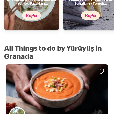
• Yemek Pazarları
...
Sanatları • Yemek
...
Keşfet
Keşfet
All Things to do by Yürüyüş in
Granada