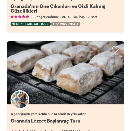
Granada'nın Öne Çıkanları ve Gizli Kalmış
Güzellikleri
•
•
335 değerlendirme
€61.03
kişi başı
3 saat
CITY HIGHLIGHT TOUR
ANINDA ONAYLI
Favori yerel rehberini seç
seçeceğin bir yerel rehber ile Granada keyfini çıkar
Granada Lezzet Başlangıç Turu