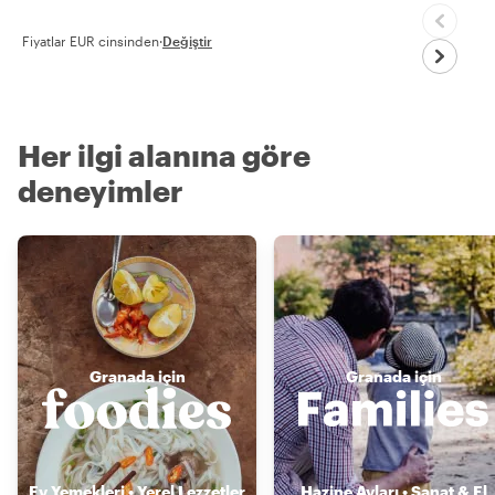
Fiyatlar EUR cinsinden
·
Değiştir
Her ilgi alanına göre
deneyimler
Granada için
Granada için
Ev Yemekleri • Yerel Lezzetler
Hazine Avları • Sanat & El