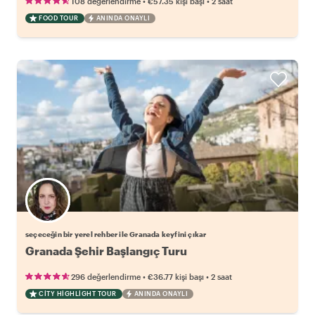
•
•
108 değerlendirme
€57.35
kişi başı
2 saat
FOOD TOUR
ANINDA ONAYLI
Favori yerel rehberini seç
seçeceğin bir yerel rehber ile Granada keyfini çıkar
Granada Şehir Başlangıç Turu
•
•
296 değerlendirme
€36.77
kişi başı
2 saat
CITY HIGHLIGHT TOUR
ANINDA ONAYLI