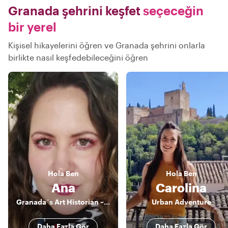
Granada şehrini keşfet
seçeceğin
bir yerel
Kişisel hikayelerini öğren ve Granada şehrini onlarla
birlikte nasıl keşfedebileceğini öğren
Hola
Ben
Hola
Ben
Ana
Carolina
Granada´s Art Historian ~ Exclusive Experiences ~
Urban Adventure
Daha Fazla Gör
Daha Fazla Gör