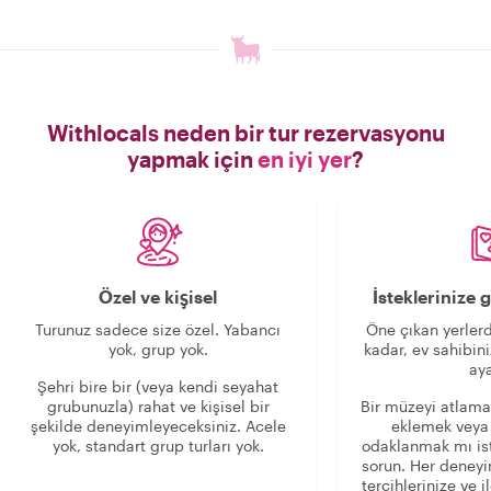
Withlocals neden bir tur rezervasyonu
yapmak için
en iyi yer
?
Özel ve kişisel
İsteklerinize
Turunuz sadece size özel. Yabancı
Öne çıkan yerlerd
yok, grup yok.
kadar, ev sahibini
aya
Şehri bire bir (veya kendi seyahat
grubunuzla) rahat ve kişisel bir
Bir müzeyi atlama
şekilde deneyimleyeceksiniz. Acele
eklemek veya
yok, standart grup turları yok.
odaklanmak mı is
sorun. Her deney
tercihlerinize ve i