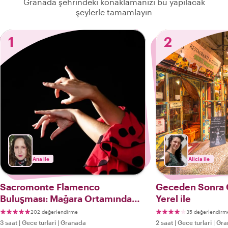
Granada şehrindeki konaklamanızı bu yapılacak
şeylerle tamamlayın
1
2
Ana ile
Alicia ile
Sacromonte Flamenco
Geceden Sonra 
Buluşması: Mağara Ortamında
Yerel ile
Canlı Şov ve Akşam Yemeği
202 değerlendirme
35 değerlendirm
3 saat
|
Gece turlari
|
Granada
2 saat
|
Gece turlari
|
Gra