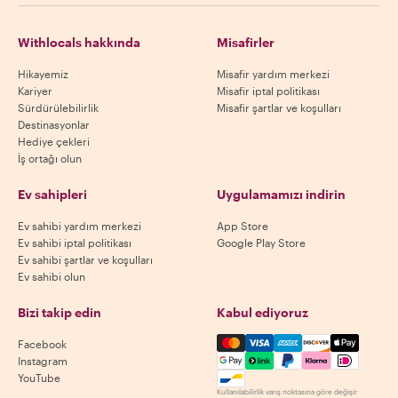
Withlocals hakkında
Misafirler
Hikayemiz
Misafir yardım merkezi
Kariyer
Misafir iptal politikası
Sürdürülebilirlik
Misafir şartlar ve koşulları
Destinasyonlar
Hediye çekleri
İş ortağı olun
Ev sahipleri
Uygulamamızı indirin
Ev sahibi yardım merkezi
App Store
Ev sahibi iptal politikası
Google Play Store
Ev sahibi şartlar ve koşulları
Ev sahibi olun
Bizi takip edin
Kabul ediyoruz
Mastercard, Visa, Amex, Di
Facebook
Instagram
YouTube
Kullanılabilirlik varış noktasına göre değişir