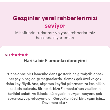
Gezginler yerel rehberlerimizi
seviyor
Misafirlerin turlarımız ve yerel rehberlerimiz
hakkındaki yorumları
5.0
Harika bir Flamenko deneyimi
"Daha önce bir Flamenko dans gösterisine gitmiştik, ancak
her şeyin başladığı mağaralarda izlemek çok özel ve çok
daha keyifliydi. Ana, akşamın keyfini çıkarmamıza kesinlikle
katkıda bulundu. Birincisi, bize Flamenko'nun ve ailenin
tarihini anlattı ve ikincisi, tüm gezinin organizasyonu çok
sorunsuz ve profesyoneldi. Gerçekten özel bir akşam için
Devamını oku
teşekkürler Ana. "