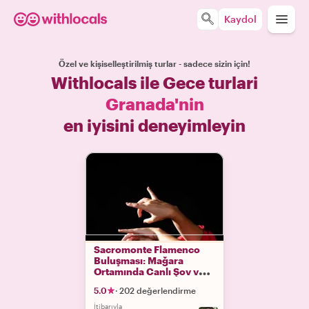
Kaydol
Özel ve kişiselleştirilmiş turlar - sadece sizin için!
Withlocals ile Gece turlari
Granada'nin
en iyisini deneyimleyin
Sacromonte Flamenco
Buluşması: Mağara
Ortamında Canlı Şov ve
Akşam Yemeği
5.0
·
202 değerlendirme
İtibarıyla