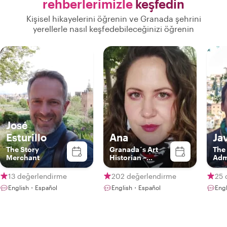
rehberlerimizle
keşfedin
Kişisel hikayelerini öğrenin ve Granada şehrini
yerellerle nasıl keşfedebileceğinizi öğrenin
José
Esturillo
Ana
Ja
The Story
Granada´s Art
The
Merchant
Historian ~
Adm
Exclusive
Experiences ~
13 değerlendirme
202 değerlendirme
25 
English・Español
English・Español
Eng