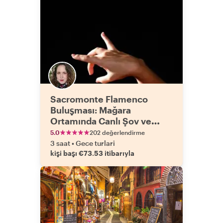
Sacromonte Flamenco
Buluşması: Mağara
Ortamında Canlı Şov ve
Akşam Yemeği
5.0
202 değerlendirme
3 saat
•
Gece turlari
kişi başı €73.53 itibarıyla