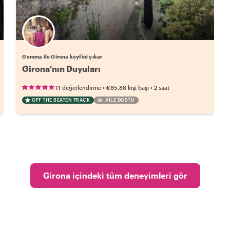
Gemma ile Girona keyfini çıkar
Girona'nın Duyuları
•
•
11 değerlendirme
€85.88
kişi başı
2 saat
OFF THE BEATEN TRACK
AILE DOSTU
Girona içindeki tüm deneyimleri gör