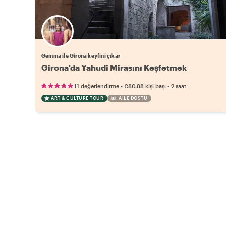
Gemma ile Girona keyfini çıkar
Girona'da Yahudi Mirasını Keşfetmek
•
•
11 değerlendirme
€80.88
kişi başı
2 saat
ART & CULTURE TOUR
AILE DOSTU