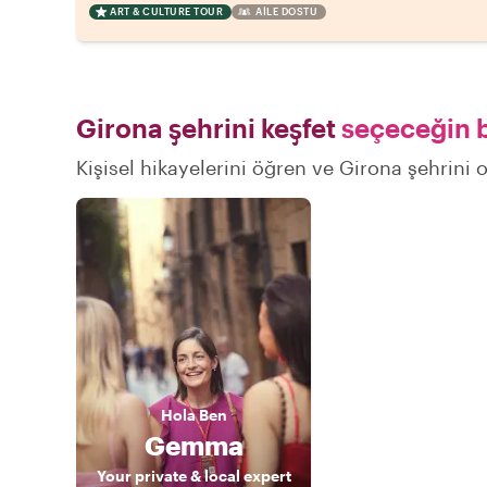
ART & CULTURE TOUR
AILE DOSTU
Girona şehrini keşfet
seçeceğin b
Kişisel hikayelerini öğren ve Girona şehrini o
Hola
Ben
Gemma
Your private & local expert