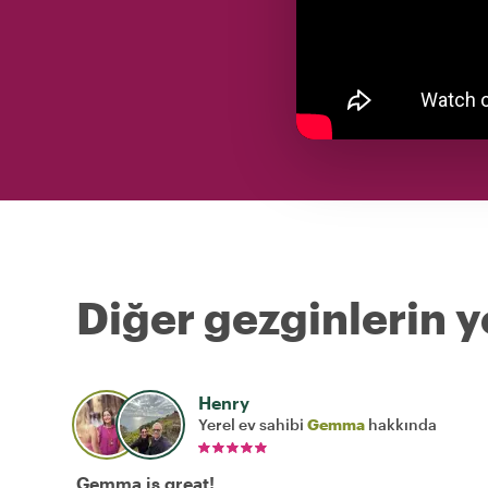
Diğer gezginlerin y
Henry
Yerel ev sahibi
Gemma
hakkında
Gemma is great!