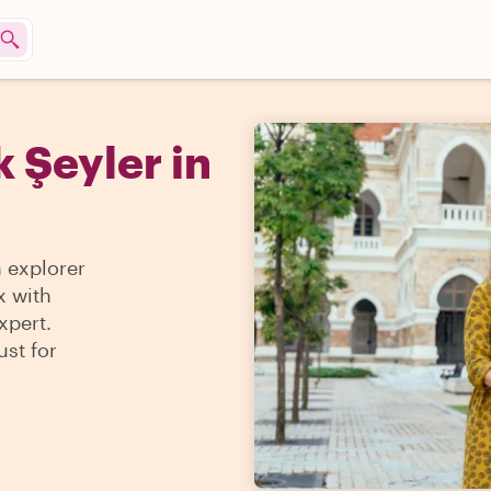
 Şeyler in
n explorer
x with
xpert.
ust for