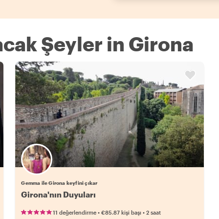
acak Şeyler in Girona
Gemma ile Girona keyfini çıkar
Girona'nın Duyuları
•
•
11 değerlendirme
€85.87
kişi başı
2 saat