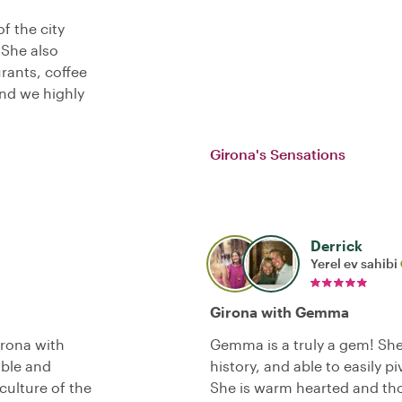
f the city
 She also
rants, coffee
and we highly
Girona's Sensations
Derrick
Yerel ev sahibi
Girona with Gemma
irona with
Gemma is a truly a gem! She i
ble and
history, and able to easily p
culture of the
She is warm hearted and tho