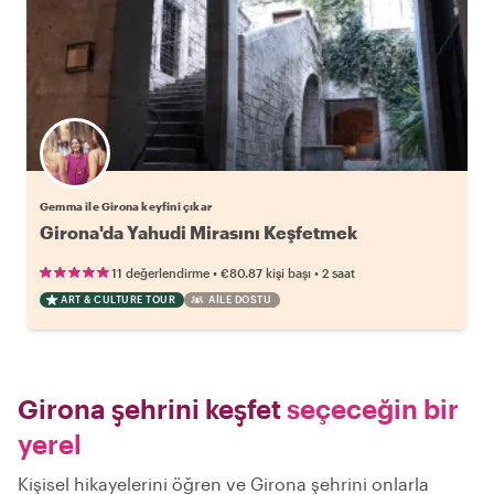
Gemma ile Girona keyfini çıkar
Girona'da Yahudi Mirasını Keşfetmek
•
•
11 değerlendirme
€80.87
kişi başı
2 saat
ART & CULTURE TOUR
AILE DOSTU
Girona şehrini keşfet
seçeceğin bir
yerel
Kişisel hikayelerini öğren ve Girona şehrini onlarla