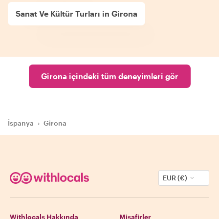
Sanat Ve Kültür Turları in Girona
Girona içindeki tüm deneyimleri gör
İspanya
›
Girona
EUR (€)
Withlocals Hakkında
Misafirler