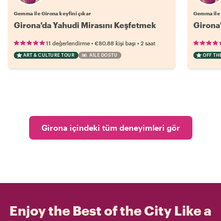
Gemma ile Girona keyfini çıkar
Gemma ile 
Girona'da Yahudi Mirasını Keşfetmek
Girona
•
•
11 değerlendirme
€80.88
kişi başı
2 saat
ART & CULTURE TOUR
AILE DOSTU
OFF TH
Girona içindeki tüm deneyimleri gör
Enjoy the Best of the City Like a