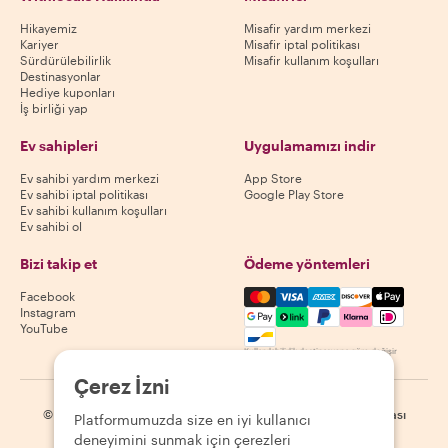
Hikayemiz
Misafir yardım merkezi
Kariyer
Misafir iptal politikası
Sürdürülebilirlik
Misafir kullanım koşulları
Destinasyonlar
Hediye kuponları
İş birliği yap
Ev sahipleri
Uygulamamızı indir
Ev sahibi yardım merkezi
App Store
Ev sahibi iptal politikası
Google Play Store
Ev sahibi kullanım koşulları
Ev sahibi ol
Bizi takip et
Ödeme yöntemleri
Mastercard, Visa, Amex, Di
Facebook
Instagram
YouTube
Kullanılabilirlik destinasyona göre değişir
Çerez İzni
©
2026
Withlocals.com
|
Gizlilik Politikası
|
Çerezler
|
Site haritası
Platformumuzda size en iyi kullanıcı
deneyimini sunmak için çerezleri