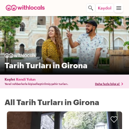
Kaydol
Tarih Turları in Girona
Keşfet
Kendi Yolun
Yerel rehberlerle kişiselleştirilmiş şehir turları.
Daha fazla bilgi al
All Tarih Turları in Girona