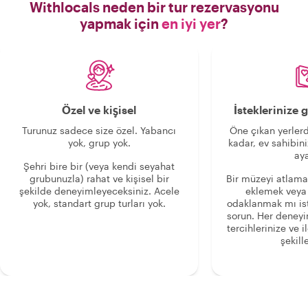
Withlocals neden bir tur rezervasyonu
yapmak için
en iyi yer
?
Özel ve kişisel
İsteklerinize
Turunuz sadece size özel. Yabancı
Öne çıkan yerlerd
yok, grup yok.
kadar, ev sahibini
aya
Şehri bire bir (veya kendi seyahat
grubunuzla) rahat ve kişisel bir
Bir müzeyi atlama
şekilde deneyimleyeceksiniz. Acele
eklemek veya
yok, standart grup turları yok.
odaklanmak mı is
sorun. Her deney
tercihlerinize ve i
şekille