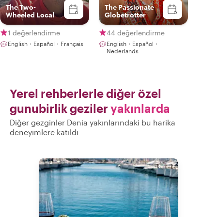
The Two-
The Passionate
Wheeled Local
Globetrotter
1 değerlendirme
44 değerlendirme
English・Español・Français
English・Español・
Nederlands
Yerel rehberlerle diğer özel
gunubirlik geziler
yakınlarda
Diğer gezginler Denia yakınlarındaki bu harika
deneyimlere katıldı