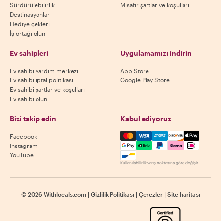
Sürdürülebilirlik
Misafir şartlar ve koşulları
Destinasyonlar
Hediye çekleri
İş ortağı olun
Ev sahipleri
Uygulamamızı indirin
Ev sahibi yardım merkezi
App Store
Ev sahibi iptal politikası
Google Play Store
Ev sahibi şartlar ve koşulları
Ev sahibi olun
Bizi takip edin
Kabul ediyoruz
Mastercard, Visa, Amex, Di
Facebook
Instagram
YouTube
Kullanılabilirlik varış noktasına göre değişir
©
2026
Withlocals.com
|
Gizlilik Politikası
|
Çerezler
|
Site haritası