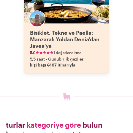
Bisiklet, Tekne ve Paella:
Manzaralı Yoldan Denia'dan
Javea'ya
5.0
1 değerlendirme
5,5 saat
•
Gunubirlik geziler
kişi başı €167 itibarıyla
turlar
kategoriye göre
bulun