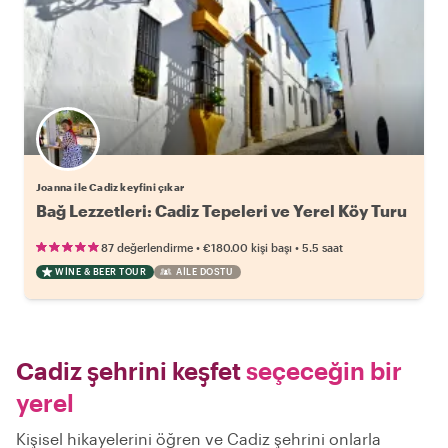
Joanna ile Cadiz keyfini çıkar
Bağ Lezzetleri: Cadiz Tepeleri ve Yerel Köy Turu
•
•
87 değerlendirme
€180.00
kişi başı
5.5 saat
WINE & BEER TOUR
AILE DOSTU
Cadiz şehrini keşfet
seçeceğin bir
yerel
Kişisel hikayelerini öğren ve Cadiz şehrini onlarla