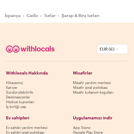
İspanya
›
Cadiz
›
Turlar
›
Şarap & Bira turları
EUR (€)
Withlocals Hakkında
Misafirler
Hikayemiz
Misafir yardım merkezi
Kariyer
Misafir iptal politikası
Sürdürülebilirlik
Misafir kullanım koşulları
Destinasyonlar
Hediye kuponları
İş birliği yap
Ev sahipleri
Uygulamamızı indir
Ev sahibi yardım merkezi
App Store
Ev sahibi iptal politikası
Google Play Store