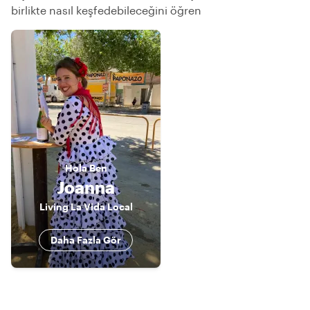
birlikte nasıl keşfedebileceğini öğren
Hola
Ben
Joanna
Living La Vida Local
Daha Fazla Gör