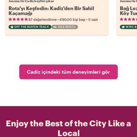
Joanna ile Cadiz keyfini çıkar
Joanna ile 
Rota'yı Keşfedin: Kadiz'den Bir Sahil
Bağ Lez
Kaçamağı
Köy Tu
•
•
87 değerlendirme
€90.00
kişi başı
5 saat
OFF THE BEATEN TRACK
AILE DOSTU
WINE &
Cadiz içindeki tüm deneyimleri gör
Enjoy the Best of the City Like a
Local