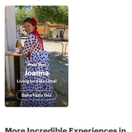
Hola
Ben
Joanna
Living La Vida Local
Daha Fazla Gör
More Incredible Experiences in