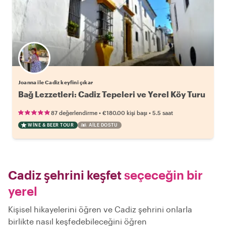
Joanna ile Cadiz keyfini çıkar
Bağ Lezzetleri: Cadiz Tepeleri ve Yerel Köy Turu
•
•
87 değerlendirme
€180.00
kişi başı
5.5 saat
WINE & BEER TOUR
AILE DOSTU
Cadiz şehrini keşfet
seçeceğin bir
yerel
Kişisel hikayelerini öğren ve Cadiz şehrini onlarla
birlikte nasıl keşfedebileceğini öğren