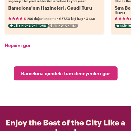
seçeceğin bir yerel rehber ile Barselona keyfini çıkar
Ellie ile B
Barselona'nın Hazineleri: Gaudi Turu
Sıra B
Turu
•
•
286 değerlendirme
€37.50
kişi başı
3 saat
CITY HIGHLIGHT TOUR
ANINDA ONAYLI
SKIP T
Hepsini gör
Barselona içindeki tüm deneyimleri gör
Enjoy the Best of the City Like a