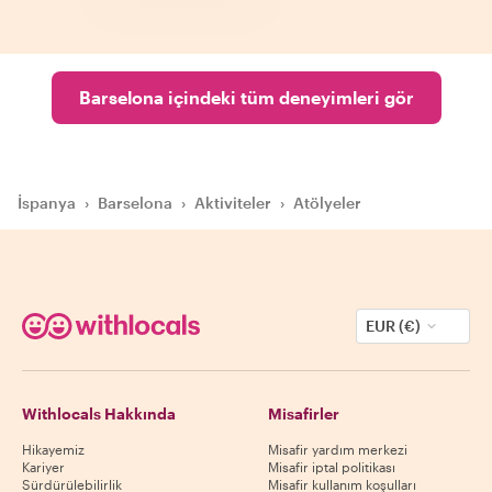
Barselona içindeki tüm deneyimleri gör
İspanya
›
Barselona
›
Aktiviteler
›
Atölyeler
EUR (€)
Withlocals Hakkında
Misafirler
Hikayemiz
Misafir yardım merkezi
Kariyer
Misafir iptal politikası
Sürdürülebilirlik
Misafir kullanım koşulları