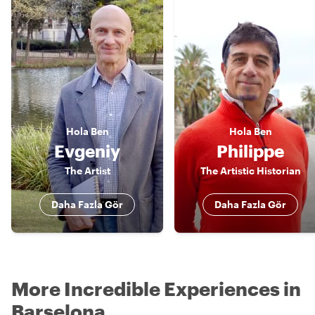
Hola
Ben
Hola
Ben
Evgeniy
Philippe
The Artist
The Artistic Historian
Daha Fazla Gör
Daha Fazla Gör
More Incredible Experiences in
Barselona