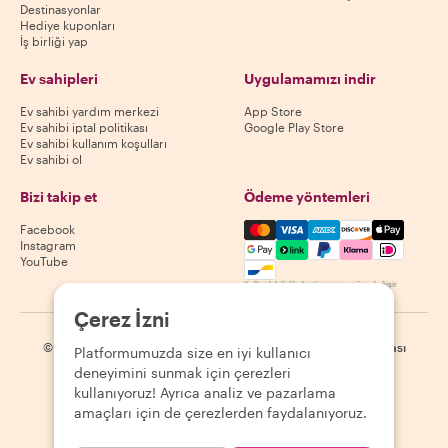
Destinasyonlar
Hediye kuponları
İş birliği yap
Ev sahipleri
Uygulamamızı indir
Ev sahibi yardım merkezi
App Store
Ev sahibi iptal politikası
Google Play Store
Ev sahibi kullanım koşulları
Ev sahibi ol
Bizi takip et
Ödeme yöntemleri
Mastercard, Visa, Amex, Di
Facebook
Instagram
YouTube
Kullanılabilirlik destinasyona göre değişir
Çerez İzni
©
2026
Withlocals.com
|
Gizlilik Politikası
|
Çerezler
|
Site haritası
Platformumuzda size en iyi kullanıcı
deneyimini sunmak için çerezleri
kullanıyoruz! Ayrıca analiz ve pazarlama
amaçları için de çerezlerden faydalanıyoruz.