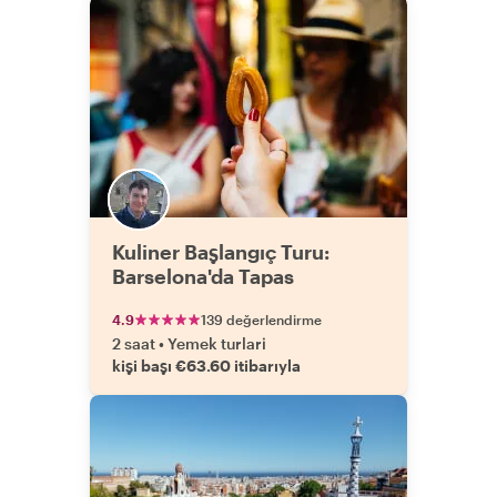
Kuliner Başlangıç Turu:
Barselona'da Tapas
4.9
139 değerlendirme
2 saat
•
Yemek turlari
kişi başı €63.60 itibarıyla