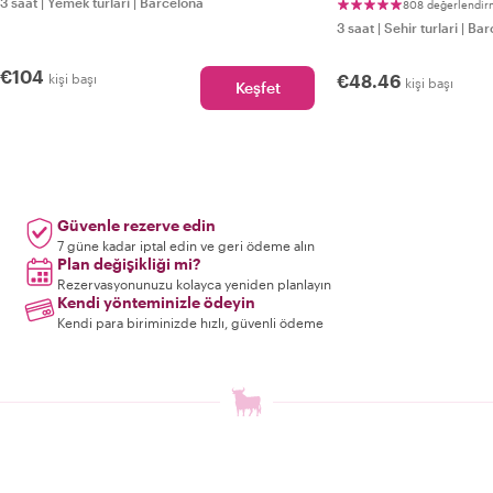
3 saat
|
Yemek turlari
|
Barcelona
808 değerlendi
3 saat
|
Sehir turlari
|
Bar
€104
kişi başı
€48.46
kişi başı
Keşfet
Güvenle rezerve edin
7 güne kadar iptal edin ve geri ödeme alın
Plan değişikliği mi?
Rezervasyonunuzu kolayca yeniden planlayın
Kendi yönteminizle ödeyin
Kendi para biriminizde hızlı, güvenli ödeme