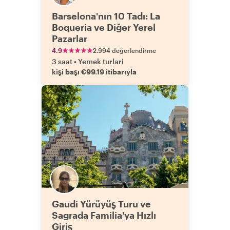
Barselona'nın 10 Tadı: La
Boqueria ve Diğer Yerel
Pazarlar
4.9
2.994 değerlendirme
3 saat
•
Yemek turlari
kişi başı €99.19 itibarıyla
Gaudi Yürüyüş Turu ve
Sagrada Familia'ya Hızlı
Giriş