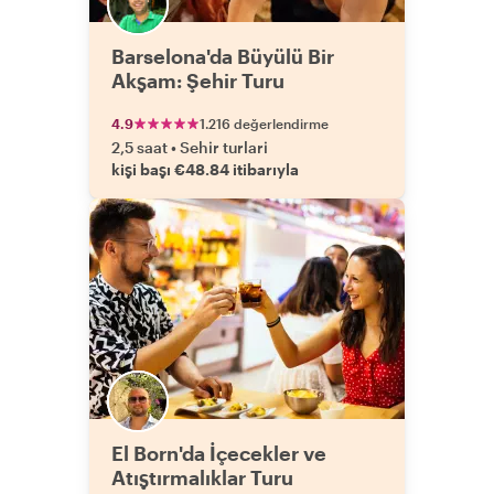
Barselona'da Büyülü Bir
Akşam: Şehir Turu
4.9
1.216 değerlendirme
2,5 saat
•
Sehir turlari
kişi başı €48.84 itibarıyla
El Born'da İçecekler ve
Atıştırmalıklar Turu