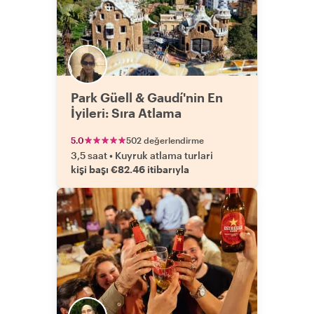
Park Güell & Gaudí'nin En
İyileri: Sıra Atlama
5.0
502 değerlendirme
3,5 saat
•
Kuyruk atlama turlari
kişi başı €82.46 itibarıyla