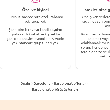
Özel ve kişisel
İsteklerinize
Turunuz sadece size özel. Yabancı
Öne çıkan yerlerd
yok, grup yok.
kadar, ev sahibini
aya
Şehri bire bir (veya kendi seyahat
grubunuzla) rahat ve kişisel bir
Bir müzeyi atlama
şekilde deneyimleyeceksiniz. Acele
eklemek veya
yok, standart grup turları yok.
odaklanmak mı is
sorun. Her deney
tercihlerinize ve i
şekille
Spain
Barcelona
Barcelona'de Turlar
Barcelona'de Yürüyüş turları