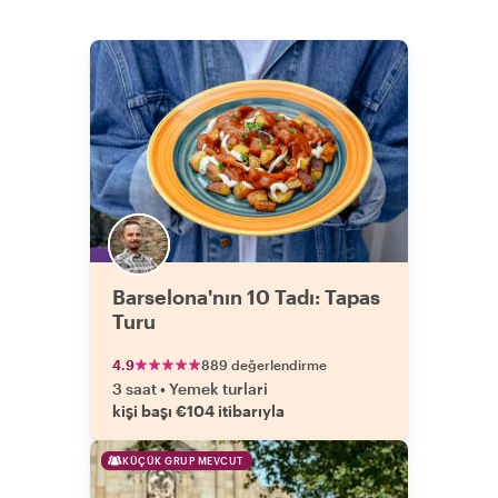
Barselona'nın 10 Tadı: Tapas
Turu
4.9
889 değerlendirme
3 saat
•
Yemek turlari
kişi başı €104 itibarıyla
KÜÇÜK GRUP MEVCUT