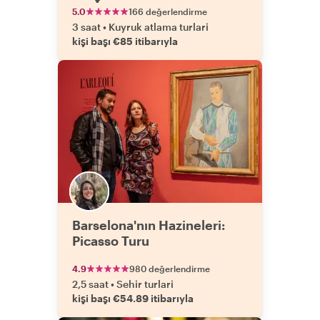
5.0
166 değerlendirme
3 saat
•
Kuyruk atlama turlari
kişi başı €85 itibarıyla
Barselona'nın Hazineleri:
Picasso Turu
4.9
980 değerlendirme
2,5 saat
•
Sehir turlari
kişi başı €54.89 itibarıyla