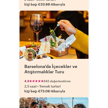
kişi başı €33.69 itibarıyla
Barselona'da İçecekler ve
Atıştırmalıklar Turu
4.9
642 değerlendirme
2,5 saat
•
Yemek turlari
kişi başı €73.06 itibarıyla