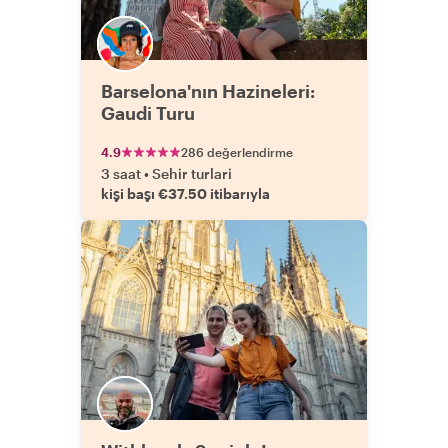
Barselona'nın Hazineleri:
Gaudi Turu
4.9
286 değerlendirme
3 saat
•
Sehir turlari
kişi başı €37.50 itibarıyla