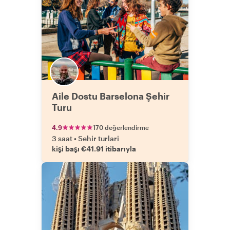
Aile Dostu Barselona Şehir
Turu
4.9
170 değerlendirme
3 saat
•
Sehir turlari
kişi başı €41.91 itibarıyla