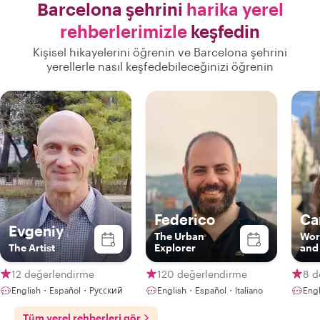
Barcelona şehrini
harika yerel
rehberlerimizle
keşfedin
Kişisel hikayelerini öğrenin ve Barcelona şehrini
yerellerle nasıl keşfedebileceğinizi öğrenin
Federico
Ca
Evgeniy
The Urban
Wor
The Artist
Explorer
and
12 değerlendirme
120 değerlendirme
8 d
English・Español・Русский
English・Español・Italiano
Eng
Tüm yerel rehberleri gör