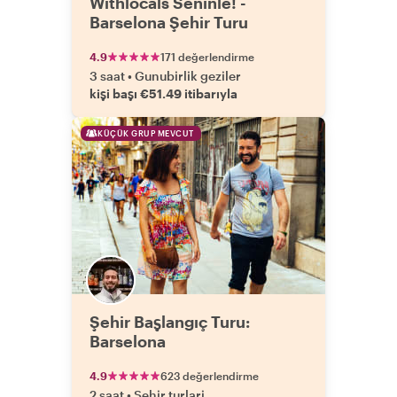
Withlocals Seninle! -
Barselona Şehir Turu
4.9
171 değerlendirme
3 saat
•
Gunubirlik geziler
kişi başı €51.49 itibarıyla
KÜÇÜK GRUP MEVCUT
Şehir Başlangıç Turu:
Barselona
4.9
623 değerlendirme
2 saat
•
Sehir turlari