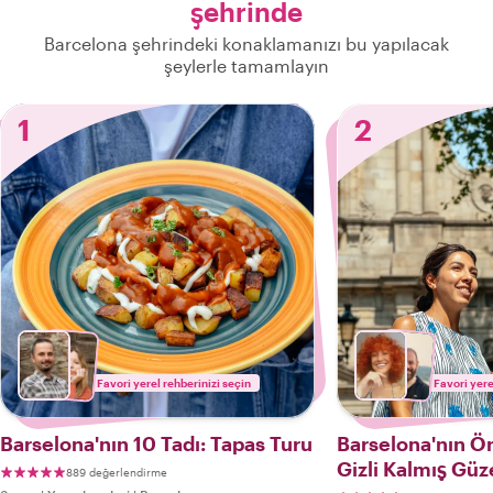
şehrinde
Barcelona şehrindeki konaklamanızı bu yapılacak
şeylerle tamamlayın
1
2
Favori yerel rehberinizi seçin
Favori yere
Barselona'nın 10 Tadı: Tapas Turu
Barselona'nın Ön
Gizli Kalmış Güze
889 değerlendirme