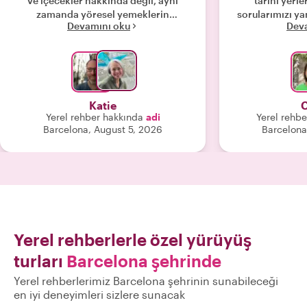
ve içecekler hakkında değil, aynı
tarihi yerl
zamanda yöresel yemeklerin
sorularımızı y
Devamını oku
Dev
arkasındaki tarih, yerel kültür ve
çok yardımc
kişisel gözlemleri hakkında da bizi
eğlendik, herk
aydınlattı. Adi'nin turunu kesinlikle
ederiz! Ayrıc
tavsiye ederiz!"
yeterliydi,
bitir
Katie
C
Yerel rehber hakkında
adi
Yerel rehb
Barcelona, August 5, 2026
Barcelona
Yerel rehberlerle özel yürüyüş
turları
Barcelona şehrinde
Yerel rehberlerimiz Barcelona şehrinin sunabileceği
en iyi deneyimleri sizlere sunacak