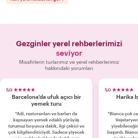
Gezginler yerel rehberlerimizi
seviyor
Misafirlerin turlarımız ve yerel rehberlerimiz
hakkındaki yorumları
5.0
5.0
Barcelona'da ufuk açıcı bir
Harika b
yemek turu
"Adi, restoranları ve barları da
"Bianca çok can
kapsayan yemek odaklı yürüyüş
Vejetaryen
turumuz boyunca dakik, ilgi çekici ve
yiyebileceği
çok bilgilendiriciydi. Sadece yiyecek
başardı. Bianca