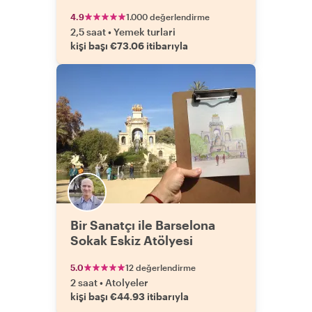
4.9
1.000 değerlendirme
2,5 saat
•
Yemek turlari
kişi başı €73.06 itibarıyla
Bir Sanatçı ile Barselona
Sokak Eskiz Atölyesi
5.0
12 değerlendirme
2 saat
•
Atolyeler
kişi başı €44.93 itibarıyla