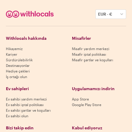
EUR
-
€
Withlocals hakkında
Misafirler
Hikayemiz
Misafir yardım merkezi
Kariyer
Misafir iptal politikası
Sürdürülebilirlik
Misafir şartlar ve koşulları
Destinasyonlar
Hediye çekleri
İş ortağı olun
Ev sahipleri
Uygulamamızı indirin
Ev sahibi yardım merkezi
App Store
Ev sahibi iptal politikası
Google Play Store
Ev sahibi şartlar ve koşulları
Ev sahibi olun
Bizi takip edin
Kabul ediyoruz