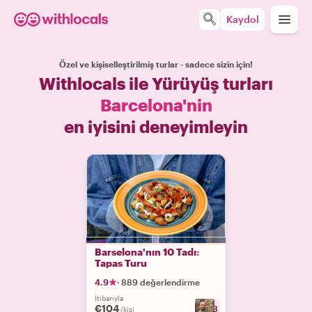
Kaydol
Özel ve kişiselleştirilmiş turlar - sadece sizin için!
Withlocals ile Yürüyüş turları
Barcelona'nin
en iyisini deneyimleyin
Barselona'nın 10 Tadı:
Tapas Turu
4.9
·
889 değerlendirme
İtibarıyla
€104
+
23
/kişi