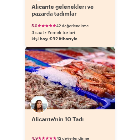
Alicante gelenekleri ve
pazarda tadımlar
5.0
42 değerlendirme
3 saat
•
Yemek turlari
kişi başı €92 itibarıyla
Alicante'nin 10 Tadı
4.9
42 değerlendirme