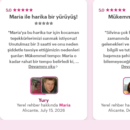
5.0
5.0
Maria ile harika bir yürüyüş!
Mükemme
⭐⭐⭐⭐⭐
"Maria'ya bu harika tur için kocaman
"Silvina çok 
teşekkürlerimizi sunmak istiyoruz!
zamanında g
Unutulmaz bir 3 saatti ve onu neden
gelenekleri ve
şiddetle tavsiye ettiğimizin nedenleri
bilgili ve tu
şunlar: Mükemmel tempo: Maria o
başımıza şehi
kadar rahat bir tempo belirledi ki, 3
bilemeyeceğim
Devamını oku
Dev
saatlik yürüyüş rotasının tamamını
manzaralarla doldurdu.
kolayca tamamladık, enerjimizi
sunduğu turu kes
koruduk ve hiç yorulmadık. Sıcakla
başa çıkmak: Yürüyüşümüzü
düşüncesizce tam öğle vaktine
planlamıştık ama Maria sayesinde her
Yury
şey mükemmel geçti ve kendimizi çok
Yerel rehber hakkında
Maria
Yerel rehber h
rahat hissettik. Şehrin gerçek ruhu:
Alicante, July 15, 2026
Alicante, 
Bizi şehrin yerel yaşamının ve kendine
has mahallelerinin içine gerçekten
dahil etti. Yerel halkın kendi