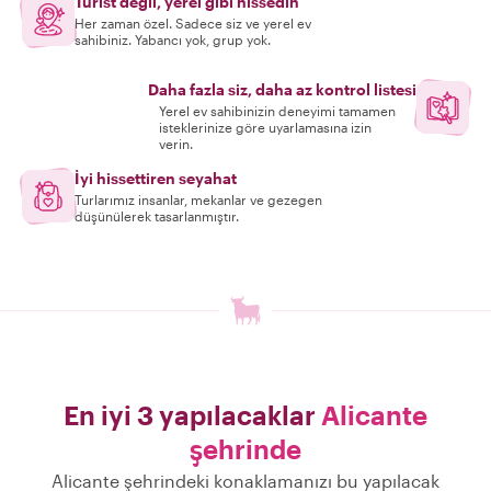
Turist değil, yerel gibi hissedin
Her zaman özel. Sadece siz ve yerel ev
sahibiniz. Yabancı yok, grup yok.
Daha fazla siz, daha az kontrol listesi
Yerel ev sahibinizin deneyimi tamamen
isteklerinize göre uyarlamasına izin
verin.
İyi hissettiren seyahat
Turlarımız insanlar, mekanlar ve gezegen
düşünülerek tasarlanmıştır.
En iyi 3 yapılacaklar
Alicante
şehrinde
Alicante şehrindeki konaklamanızı bu yapılacak