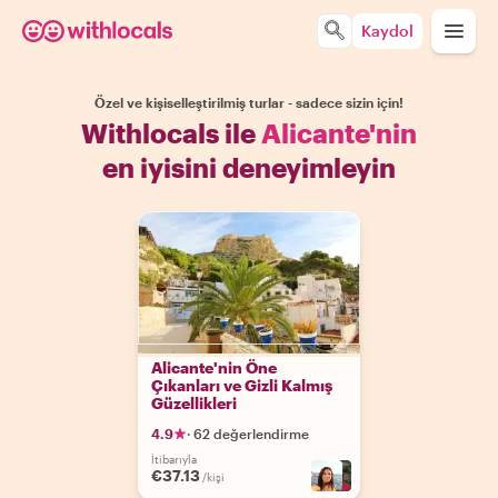
Kaydol
Özel ve kişiselleştirilmiş turlar - sadece sizin için!
Withlocals ile
Alicante'nin
en iyisini deneyimleyin
Alicante'nin Öne
Çıkanları ve Gizli Kalmış
Güzellikleri
4.9
·
62 değerlendirme
İtibarıyla
€37.13
/kişi