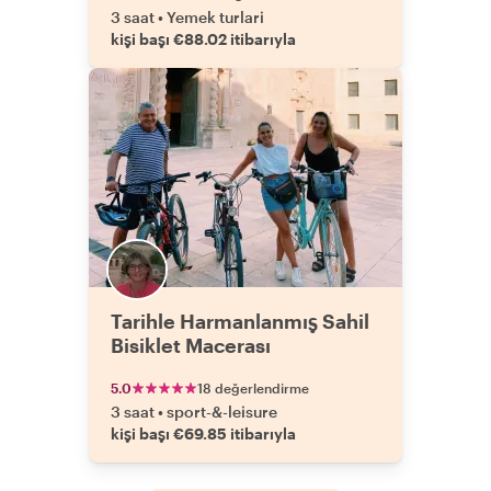
3 saat
•
Yemek turlari
kişi başı €88.02 itibarıyla
Tarihle Harmanlanmış Sahil
Bisiklet Macerası
5.0
18 değerlendirme
3 saat
•
sport-&-leisure
kişi başı €69.85 itibarıyla