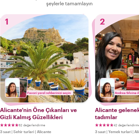
şeylerle tamamlayın
1
2
Favori yerel rehberinizi seçin
Andrea Silvina i
Alicante'nin Öne Çıkanları ve
Alicante gelenek
Gizli Kalmış Güzellikleri
tadımlar
62 değerlendirme
42 değerlendirm
3 saat
|
Sehir turlari
|
Alicante
3 saat
|
Yemek turlari
|
Al