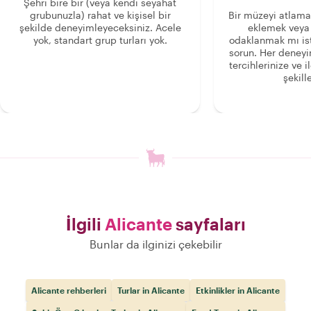
Şehri bire bir (veya kendi seyahat
grubunuzla) rahat ve kişisel bir
Bir müzeyi atlama
şekilde deneyimleyeceksiniz. Acele
eklemek veya
yok, standart grup turları yok.
odaklanmak mı is
sorun. Her deney
tercihlerinize ve i
şekille
İlgili
Alicante
sayfaları
Bunlar da ilginizi çekebilir
Alicante rehberleri
Turlar in Alicante
Etkinlikler in Alicante