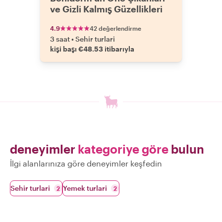
ve Gizli Kalmış Güzellikleri
4.9
42 değerlendirme
3 saat
•
Sehir turlari
kişi başı €48.53 itibarıyla
deneyimler
kategoriye göre
bulun
İlgi alanlarınıza göre deneyimler keşfedin
Sehir turlari
Yemek turlari
2
2