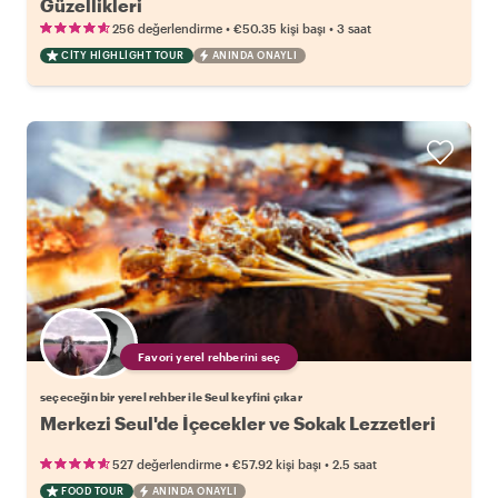
Güzellikleri
•
•
256 değerlendirme
€50.35
kişi başı
3 saat
CITY HIGHLIGHT TOUR
ANINDA ONAYLI
Favori yerel rehberini seç
seçeceğin bir yerel rehber ile Seul keyfini çıkar
Merkezi Seul'de İçecekler ve Sokak Lezzetleri
•
•
527 değerlendirme
€57.92
kişi başı
2.5 saat
FOOD TOUR
ANINDA ONAYLI