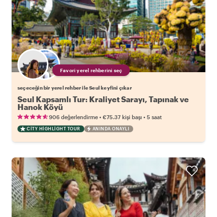
Favori yerel rehberini seç
seçeceğin bir yerel rehber ile Seul keyfini çıkar
Seul Kapsamlı Tur: Kraliyet Sarayı, Tapınak ve
Hanok Köyü
•
•
906 değerlendirme
€75.37
kişi başı
5 saat
CITY HIGHLIGHT TOUR
ANINDA ONAYLI