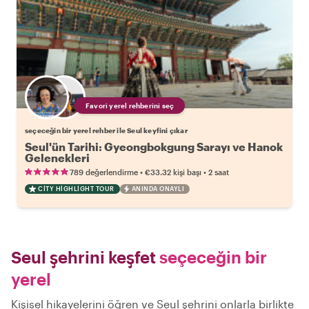
Favori yerel rehberini seç
seçeceğin bir yerel rehber ile Seul keyfini çıkar
Seul'ün Tarihi: Gyeongbokgung Sarayı ve Hanok
Gelenekleri
•
•
789 değerlendirme
€33.32
kişi başı
2 saat
CITY HIGHLIGHT TOUR
ANINDA ONAYLI
Seul şehrini keşfet
seçeceğin bir
yerel
Kişisel hikayelerini öğren ve Seul şehrini onlarla birlikte