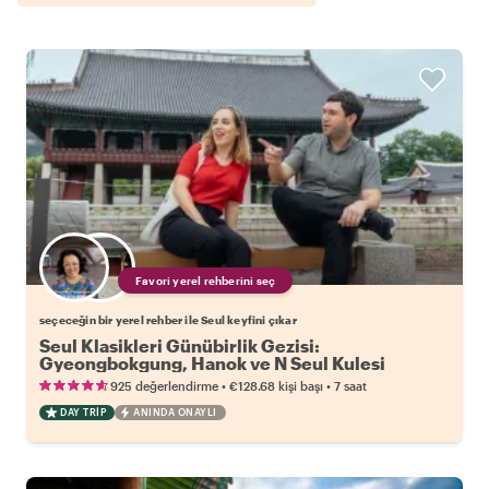
Favori yerel rehberini seç
seçeceğin bir yerel rehber ile Seul keyfini çıkar
Seul Klasikleri Günübirlik Gezisi:
Gyeongbokgung, Hanok ve N Seul Kulesi
•
•
925 değerlendirme
€128.68
kişi başı
7 saat
DAY TRIP
ANINDA ONAYLI