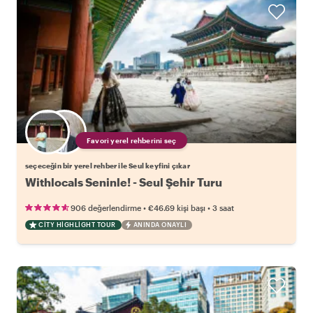
Favori yerel rehberini seç
seçeceğin bir yerel rehber ile Seul keyfini çıkar
Withlocals Seninle! - Seul Şehir Turu
•
•
906 değerlendirme
€46.69
kişi başı
3 saat
CITY HIGHLIGHT TOUR
ANINDA ONAYLI