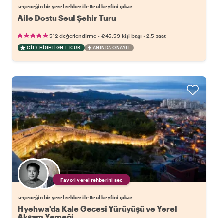
seçeceğin bir yerel rehber ile Seul keyfini çıkar
Aile Dostu Seul Şehir Turu
•
•
512 değerlendirme
€45.59
kişi başı
2.5 saat
CITY HIGHLIGHT TOUR
ANINDA ONAYLI
Favori yerel rehberini seç
seçeceğin bir yerel rehber ile Seul keyfini çıkar
Hyehwa'da Kale Gecesi Yürüyüşü ve Yerel
Akşam Yemeği