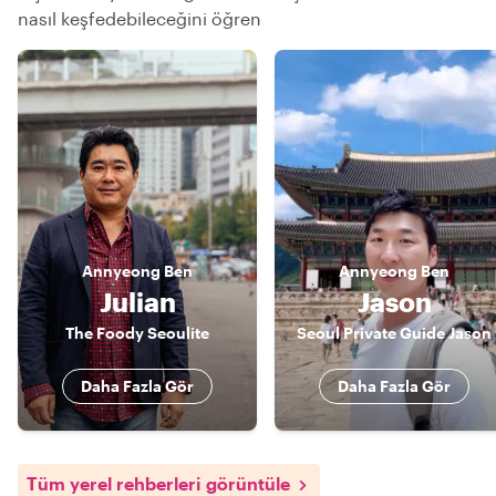
nasıl keşfedebileceğini öğren
Annyeong
Ben
Annyeong
Ben
Julian
Jason
The Foody Seoulite
Seoul Private Guide Jason
Daha Fazla Gör
Daha Fazla Gör
Tüm yerel rehberleri görüntüle