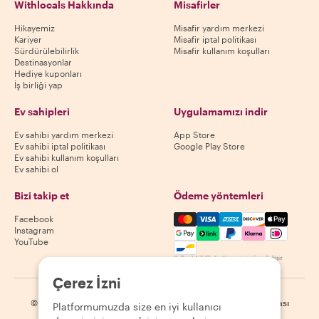
Withlocals Hakkında
Misafirler
Hikayemiz
Misafir yardım merkezi
Kariyer
Misafir iptal politikası
Sürdürülebilirlik
Misafir kullanım koşulları
Destinasyonlar
Hediye kuponları
İş birliği yap
Ev sahipleri
Uygulamamızı indir
Ev sahibi yardım merkezi
App Store
Ev sahibi iptal politikası
Google Play Store
Ev sahibi kullanım koşulları
Ev sahibi ol
Bizi takip et
Ödeme yöntemleri
Mastercard, Visa, Amex, Di
Facebook
Instagram
YouTube
Kullanılabilirlik destinasyona göre değişir
Çerez İzni
©
2026
Withlocals.com
|
Gizlilik Politikası
|
Çerezler
|
Site haritası
Platformumuzda size en iyi kullanıcı