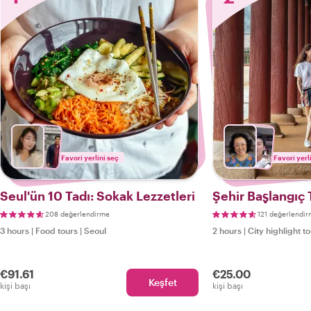
Favori yerlini seç
Favori yerl
Seul'ün 10 Tadı: Sokak Lezzetleri
Şehir Başlangıç 
208 değerlendirme
121 değerlendi
3 hours
|
Food tours
|
Seoul
2 hours
|
City highlight t
€91.61
€25.00
Keşfet
kişi başı
kişi başı