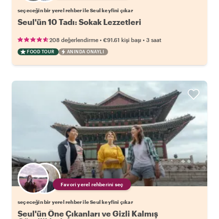
seçeceğin bir yerel rehber ile Seul keyfini çıkar
Seul'ün 10 Tadı: Sokak Lezzetleri
•
•
208 değerlendirme
€91.61
kişi başı
3 saat
FOOD TOUR
ANINDA ONAYLI
Favori yerel rehberini seç
seçeceğin bir yerel rehber ile Seul keyfini çıkar
Seul'ün Öne Çıkanları ve Gizli Kalmış