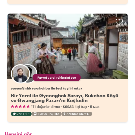
Favori yerel rehberini seç
seçeceğin bir yerel rehber ile Seul keyfini çıkar
Bir Yerel ile Gyeongbok Sarayı, Bukchon Köyü
ve Gwangjang Pazarı'nı Keşfedin
•
•
471 değerlendirme
€99.63
kişi başı
5 saat
DAY TRIP
TOPLU TAŞIMA
ANINDA ONAYLI
Hepsini gör