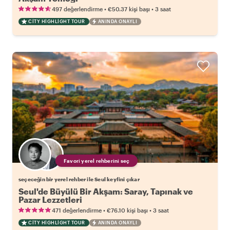
•
•
497 değerlendirme
€50.37
kişi başı
3 saat
CITY HIGHLIGHT TOUR
ANINDA ONAYLI
Favori yerel rehberini seç
seçeceğin bir yerel rehber ile Seul keyfini çıkar
Seul'de Büyülü Bir Akşam: Saray, Tapınak ve
Pazar Lezzetleri
•
•
471 değerlendirme
€76.10
kişi başı
3 saat
CITY HIGHLIGHT TOUR
ANINDA ONAYLI