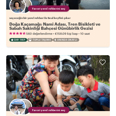
Favori yerel rehberini seç
seçeceğin bir yerel rehber ile Seul keyfini çıkar
Doğa Kaçamağı: Nami Adası, Tren Bisikleti ve
Sabah Sakinliği Bahçesi Günübirlik Gezisi
•
•
560 değerlendirme
€158.09
kişi başı
10 saat
DAY TRIP
TOPLU TAŞIMA
ANINDA ONAYLI
Favori yerel rehberini seç