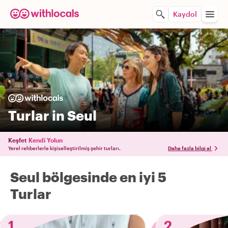
Kaydol
Turlar in Seul
Keşfet
Kendi Yolun
Yerel rehberlerle kişiselleştirilmiş şehir turları.
Daha fazla bilgi al
Seul bölgesinde en iyi 5
Turlar
1
2