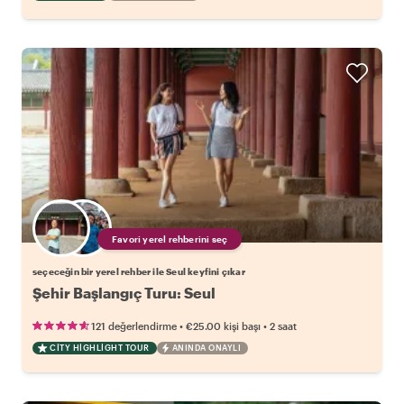
Favori yerel rehberini seç
seçeceğin bir yerel rehber ile Seul keyfini çıkar
Şehir Başlangıç Turu: Seul
•
•
121 değerlendirme
€25.00
kişi başı
2 saat
CITY HIGHLIGHT TOUR
ANINDA ONAYLI