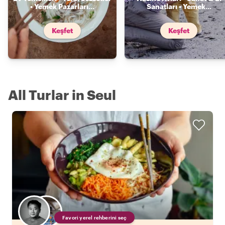
• Yemek Pazarları
...
Sanatları • Yemek
...
Keşfet
Keşfet
All Turlar in Seul
Favori yerel rehberini seç