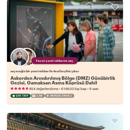
Favori yerel rehberini seç
seçeceğin bir yerel rehber ile Seul keyfini çıkar
Askerden Arındırılmış Bölge (DMZ) Günübirlik
Gezisi, Gamaksan Asma Köprüsü Dahil
•
•
854 değerlendirme
€148.02
kişi başı
9 saat
DAY TRIP
CAR
ANINDA ONAYLI