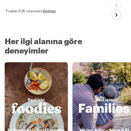
Fiyatlar EUR cinsinden
·
Değiştir
Her ilgi alanına göre
deneyimler
Seul için
Seul için
Ev Yemekleri • Yerel Lezzetler
Hazine Avları • Sanat & El