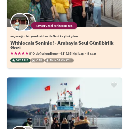
Favori yerel rehberini seç
seçeceğin bir yerel rehber ile Seul keyfini çıkar
Withlocals Seninle! - Arabayla Seul Günübirlik
Gezi
•
•
810 değerlendirme
€117.65
kişi başı
8 saat
DAY TRIP
CAR
ANINDA ONAYLI