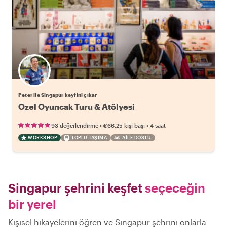
Peter ile Singapur keyfini çıkar
Özel Oyuncak Turu & Atölyesi
•
•
93 değerlendirme
€66.25
kişi başı
4 saat
WORKSHOP
TOPLU TAŞIMA
AILE DOSTU
Singapur şehrini keşfet
seçeceğin
bir yerel
Kişisel hikayelerini öğren ve Singapur şehrini onlarla