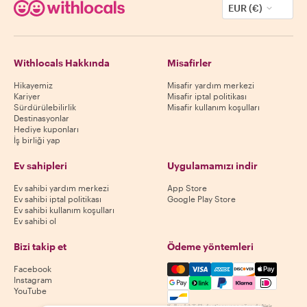
EUR (€)
Withlocals Hakkında
Misafirler
Hikayemiz
Misafir yardım merkezi
Kariyer
Misafir iptal politikası
Sürdürülebilirlik
Misafir kullanım koşulları
Destinasyonlar
Hediye kuponları
İş birliği yap
Ev sahipleri
Uygulamamızı indir
Ev sahibi yardım merkezi
App Store
Ev sahibi iptal politikası
Google Play Store
Ev sahibi kullanım koşulları
Ev sahibi ol
Bizi takip et
Ödeme yöntemleri
Mastercard, Visa, Amex, Di
Facebook
Instagram
YouTube
Kullanılabilirlik destinasyona göre değişir