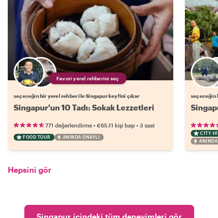
Favori yerel rehberini seç
seçeceğin bir yerel rehber ile Singapur keyfini çıkar
seçeceğin b
Singapur'un 10 Tadı: Sokak Lezzetleri
Singap
•
•
771 değerlendirme
€65.11
kişi başı
3 saat
CITY H
FOOD TOUR
ANINDA ONAYLI
ANINDA
Hepsini gör
Singapur içindeki tüm deneyimleri gör