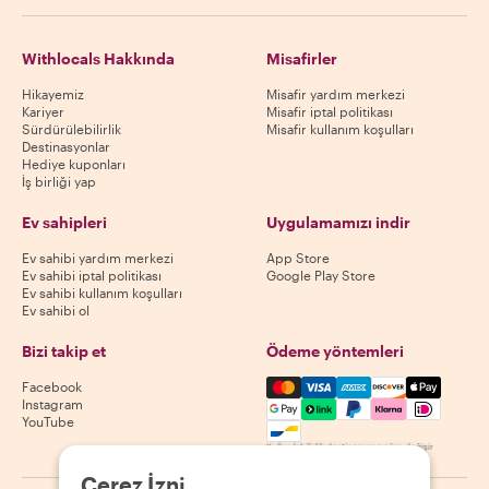
Withlocals Hakkında
Misafirler
Hikayemiz
Misafir yardım merkezi
Kariyer
Misafir iptal politikası
Sürdürülebilirlik
Misafir kullanım koşulları
Destinasyonlar
Hediye kuponları
İş birliği yap
Ev sahipleri
Uygulamamızı indir
Ev sahibi yardım merkezi
App Store
Ev sahibi iptal politikası
Google Play Store
Ev sahibi kullanım koşulları
Ev sahibi ol
Bizi takip et
Ödeme yöntemleri
Mastercard, Visa, Amex, Di
Facebook
Instagram
YouTube
Kullanılabilirlik destinasyona göre değişir
Çerez İzni