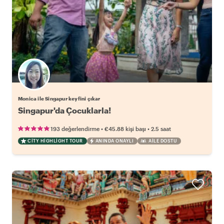
Monica ile Singapur keyfini çıkar
Singapur'da Çocuklarla!
•
•
193 değerlendirme
€45.88
kişi başı
2.5 saat
CITY HIGHLIGHT TOUR
ANINDA ONAYLI
AILE DOSTU