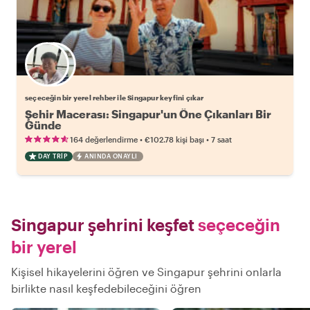
Favori yerel rehberini seç
seçeceğin bir yerel rehber ile Singapur keyfini çıkar
Şehir Macerası: Singapur'un Öne Çıkanları Bir
Günde
•
•
164 değerlendirme
€102.78
kişi başı
7 saat
DAY TRIP
ANINDA ONAYLI
Singapur şehrini keşfet
seçeceğin
bir yerel
Kişisel hikayelerini öğren ve Singapur şehrini onlarla
birlikte nasıl keşfedebileceğini öğren