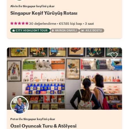
Alvin ile Singapur keyfini çıkar
Singapur Keşif Yürüyüş Rotası
•
•
30 değerlendirme
€57.65
kişi başı
3 saat
CITY HIGHLIGHT TOUR
ANINDA ONAYLI
AILE DOSTU
Peter ile Singapur keyfini çıkar
Özel Oyuncak Turu & Atölyesi