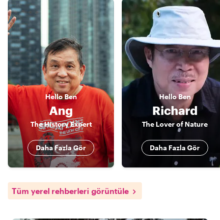
Hello
Ben
Hello
Ben
Ang
Richard
The History Expert
The Lover of Nature
Daha Fazla Gör
Daha Fazla Gör
Tüm yerel rehberleri görüntüle