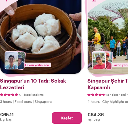
Favori yerlini seç
Favori yerl
Singapur'un 10 Tadı: Sokak
Singapur Şehir 
Lezzetleri
Kapsamlı
771 değerlendirme
467 değerlendi
3 hours
|
Food tours
|
Singapore
4 hours
|
City highlight t
€65.11
€64.36
Keşfet
kişi başı
kişi başı