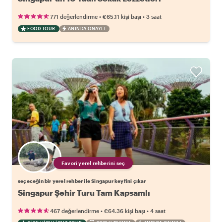
•
•
771 değerlendirme
€65.11
kişi başı
3 saat
FOOD TOUR
ANINDA ONAYLI
Favori yerel rehberini seç
seçeceğin bir yerel rehber ile Singapur keyfini çıkar
Singapur Şehir Turu Tam Kapsamlı
•
•
467 değerlendirme
€64.36
kişi başı
4 saat