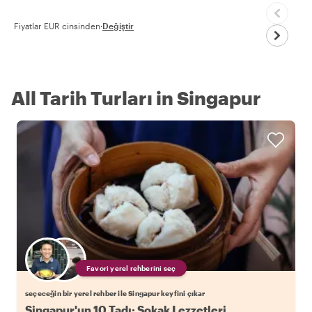
Fiyatlar EUR cinsinden
·
Değiştir
All Tarih Turları in Singapur
Favori yerel rehberini seç
seçeceğin bir yerel rehber ile Singapur keyfini çıkar
Singapur'un 10 Tadı: Sokak Lezzetleri