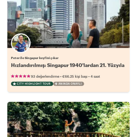
Peter ile Singapur keyfini çıkar
Hızlandırılmış: Singapur 1940'lardan 21. Yüzyıla
•
•
93 değerlendirme
€66.25
kişi başı
4 saat
CITY HIGHLIGHT TOUR
ANINDA ONAYLI