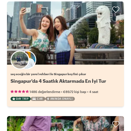
Favori yerel rehberini seç
seçeceğin bir yerel rehber ile Singapur keyfini çıkar
Singapur'da 4 Saatlık Aktarmada En İyi Tur
•
•
1486 değerlendirme
€89.72
kişi başı
4 saat
DAY TRIP
CAR
ANINDA ONAYLI