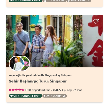
CITY HIGHLIGHT TOUR
TOPLU TAŞIMA
ANINDA ONAYLI
Favori yerel rehberini seç
seçeceğin bir yerel rehber ile Singapur keyfini çıkar
Şehir Başlangıç Turu: Singapur
•
•
1590 değerlendirme
€28.77
kişi başı
2 saat
CITY HIGHLIGHT TOUR
ANINDA ONAYLI