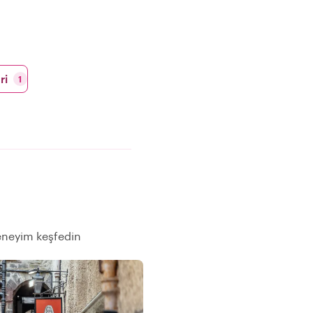
ri
1
eneyim keşfedin