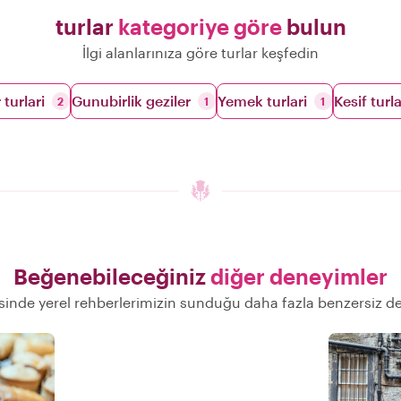
turlar
kategoriye göre
bulun
İlgi alanlarınıza göre turlar keşfedin
 turlari
Gunubirlik geziler
Yemek turlari
Kesif turla
2
1
1
Beğenebileceğiniz
diğer deneyimler
inde yerel rehberlerimizin sunduğu daha fazla benzersiz d