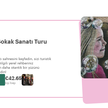
Sokak Sanatı Turu
 sahnesini keşfedin, sizi turistik
ilgili yerel rehberiniz
n daha otantik bir yüzünü
din!
€42.65
kişi başı