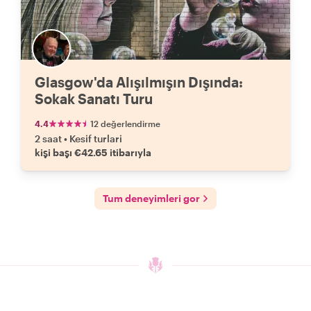
Glasgow'da Alışılmışın Dışında:
Sokak Sanatı Turu
4.4
12 değerlendirme
2 saat
•
Kesif turlari
kişi başı €42.65 itibarıyla
Tum deneyimleri gor