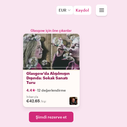
EUR
Kaydol
Glasgow için öne çıkanlar
Glasgow'da Alışılmışın
Dışında: Sokak Sanatı
Turu
4.4
·
12 değerlendirme
İtibarıyla
€42.65
/kişi
Şimdi rezerve et