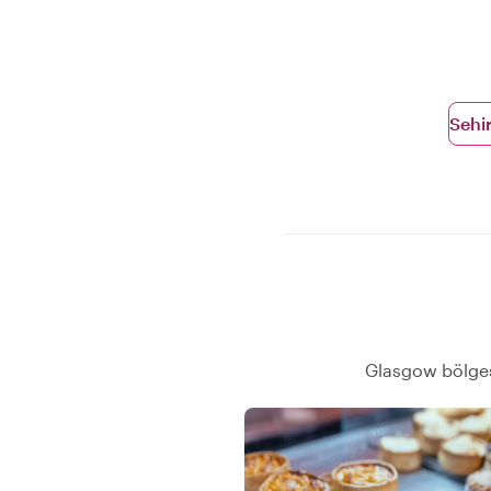
Sehir
Glasgow bölges