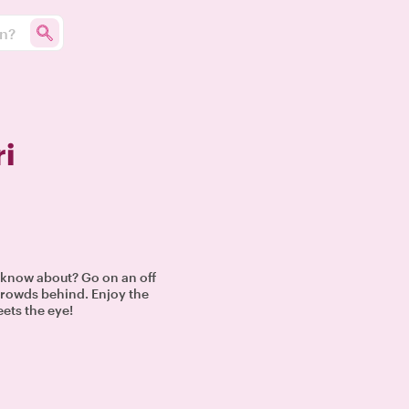
un?
ri
s know about? Go on an off
 crowds behind. Enjoy the
eets the eye!