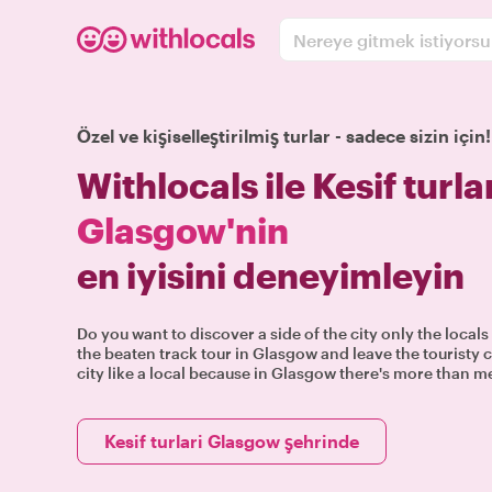
Nereye gitmek istiyors
Özel ve kişiselleştirilmiş turlar - sadece sizin için!
Withlocals ile Kesif turla
Glasgow'nin
en iyisini deneyimleyin
Do you want to discover a side of the city only the local
the beaten track tour in Glasgow and leave the touristy
city like a local because in Glasgow there's more than m
Kesif turlari Glasgow şehrinde