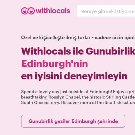
Nereye gitmek istiyors
Özel ve kişiselleştirilmiş turlar - sadece sizin için!
Withlocals ile Gunubirlik
Edinburgh'nin
en iyisini deneyimleyin
Spend a lovely day just outside of Edinburgh! Enjoy a pri
breathtaking Rosslyn Chapel, the historic Stirling Castle 
South Queensferry. Discover more of the Scottish culture
Gunubirlik geziler Edinburgh şehrinde