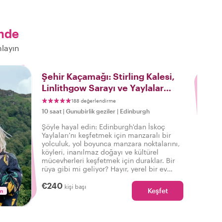
nde
layın
3
Şehir Kaçamağı: Stirling Kalesi,
Linlithgow Sarayı ve Yaylalar
Günü Gezisi
188 değerlendirme
10 saat
|
Gunubirlik geziler
|
Edinburgh
Şöyle hayal edin: Edinburgh'dan İskoç
Yaylaları'nı keşfetmek için manzaralı bir
yolculuk, yol boyunca manzara noktalarını,
köyleri, inanılmaz doğayı ve kültürel
mücevherleri keşfetmek için duraklar. Bir
rüya gibi mi geliyor? Hayır, yerel bir ev
sahibinin rehberlik ettiği bir Withlocals
€240
günü gezisiyle mümkün!
kişi başı
Keşfet
in