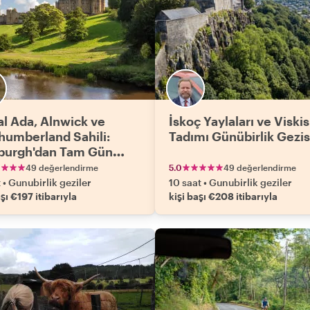
al Ada, Alnwick ve
İskoç Yaylaları ve Viskis
humberland Sahili:
Tadımı Günübirlik Gezis
burgh'dan Tam Gün
ş
49 değerlendirme
5.0
49 değerlendirme
t
•
Gunubirlik geziler
10 saat
•
Gunubirlik geziler
aşı €197 itibarıyla
kişi başı €208 itibarıyla