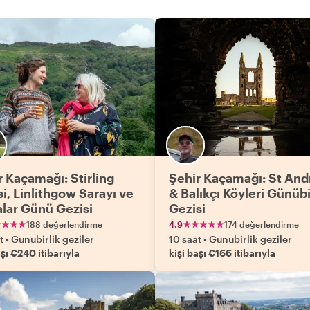
r Kaçamağı: Stirling
Şehir Kaçamağı: St An
i, Linlithgow Sarayı ve
& Balıkçı Köyleri Günübi
alar Günü Gezisi
Gezisi
188 değerlendirme
4.9
174 değerlendirme
t
•
Gunubirlik geziler
10 saat
•
Gunubirlik geziler
aşı €240 itibarıyla
kişi başı €166 itibarıyla