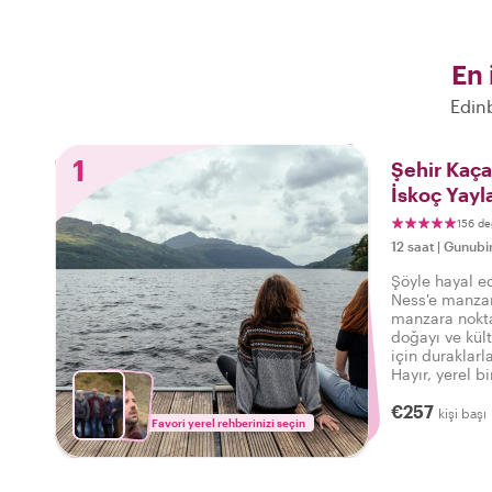
En 
Edin
1
Şehir Kaç
İskoç Yayla
156 de
12 saat
|
Gunubir
Şöyle hayal e
Ness'e manzar
manzara noktal
doğayı ve kül
için duraklarl
Hayır, yerel b
bir Withlocals
€257
mümkün!
kişi başı
Favori yerel rehberinizi seçin