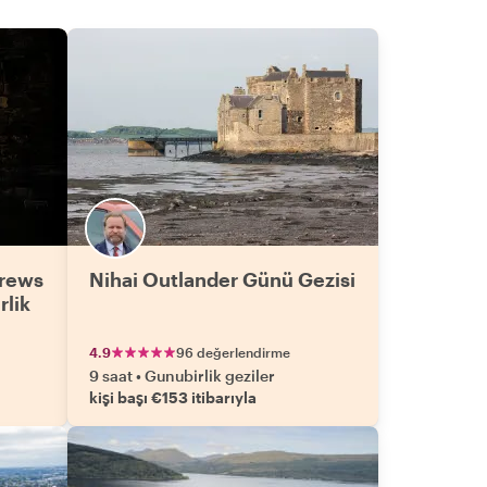
drews
Nihai Outlander Günü Gezisi
rlik
4.9
96 değerlendirme
9 saat
•
Gunubirlik geziler
kişi başı €153 itibarıyla