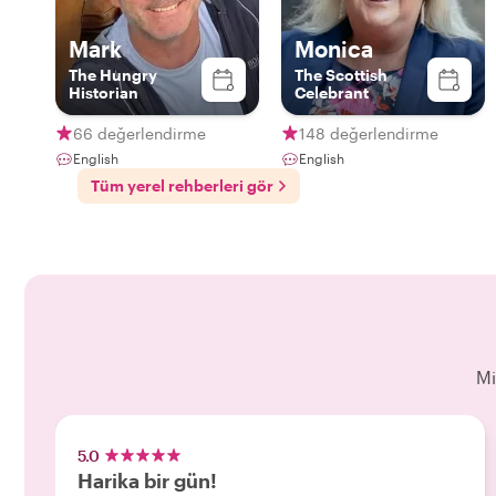
Mark
Monica
The Hungry
The Scottish
Historian
Celebrant
66 değerlendirme
148 değerlendirme
English
English
Tüm yerel rehberleri gör
Mi
5.0
Harika bir gün!