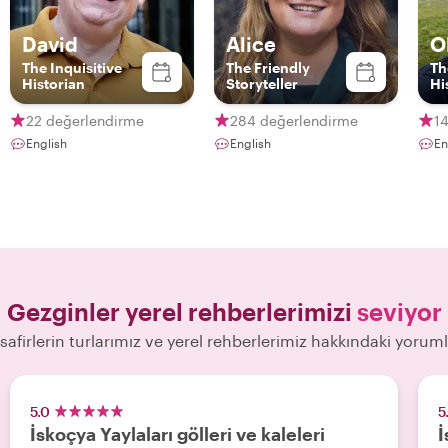
David
Alice
O
The Inquisitive
The Friendly
Th
Historian
Storyteller
Hi
22 değerlendirme
284 değerlendirme
1
English
English
En
Gezginler yerel rehberlerimizi
seviyor
safirlerin turlarımız ve yerel rehberlerimiz hakkındaki yoruml
5.0
5
İskoçya Yaylaları gölleri ve kaleleri
İ