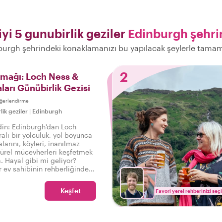
iyi 5 gunubirlik geziler
Edinburgh şehri
burgh şehrindeki konaklamanızı bu yapılacak şeylerle tamam
2
amağı: Loch Ness &
ları Günübirlik Gezisi
ğerlendirme
lik geziler
|
Edinburgh
din: Edinburgh'dan Loch
alı bir yolculuk, yol boyunca
arını, köyleri, inanılmaz
türel mücevherleri keşfetmek
a. Hayal gibi mi geliyor?
ir ev sahibinin rehberliğinde
 günübirlik gezisiyle
Keşfet
Favori yerel rehberinizi seç