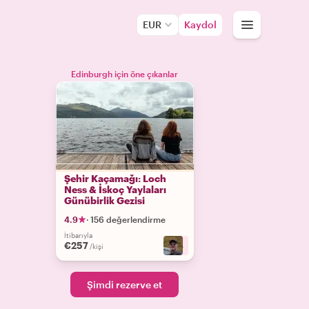
EUR
Kaydol
Edinburgh için öne çıkanlar
Şehir Kaçamağı: Loch
Ness & İskoç Yaylaları
Günübirlik Gezisi
4.9
·
156 değerlendirme
İtibarıyla
€257
+
4
/kişi
Şimdi rezerve et