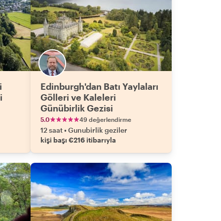
i
Edinburgh'dan Batı Yaylaları
i
Gölleri ve Kaleleri
Günübirlik Gezisi
5.0
49 değerlendirme
12 saat
•
Gunubirlik geziler
kişi başı €216 itibarıyla