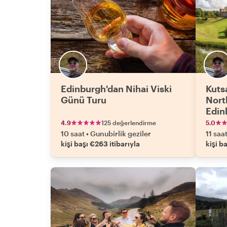
Edinburgh'dan Nihai Viski
Kuts
Günü Turu
Nort
Edin
Kaçı
4.9
125 değerlendirme
5.0
10 saat
•
Gunubirlik geziler
11 saa
kişi başı €263 itibarıyla
kişi b