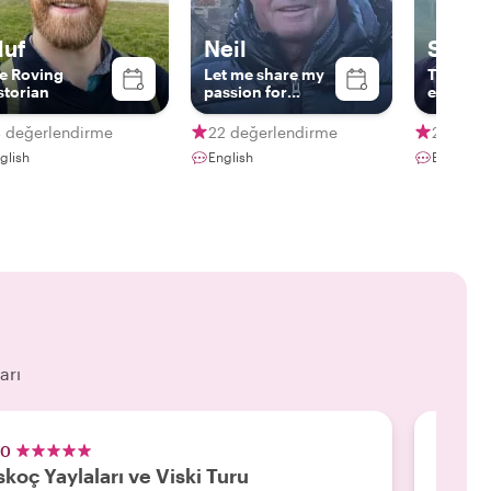
luf
Neil
Scott
e Roving
Let me share my
The real
storian
passion for
explorer
Edinburgh with
you!
4 değerlendirme
22 değerlendirme
20 değe
glish
English
English
arı
.0
5.0
skoç Yaylaları ve Viski Turu
North