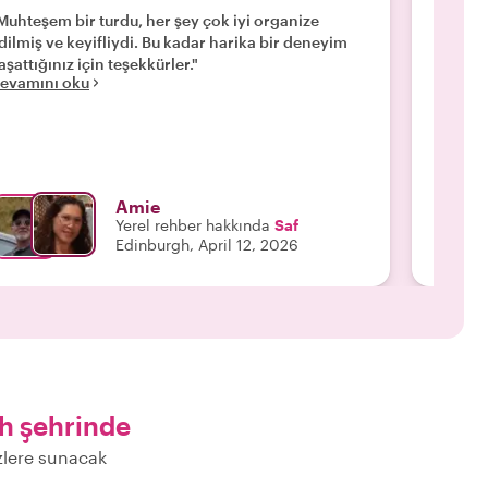
Muhteşem bir turdu, her şey çok iyi organize
"Scott,
dilmiş ve keyifliydi. Bu kadar harika bir deneyim
Gerçekt
Devamı
aşattığınız için teşekkürler."
evamını oku
Amie
Yerel rehber hakkında
Saf
Edinburgh, April 12, 2026
h şehrinde
izlere sunacak