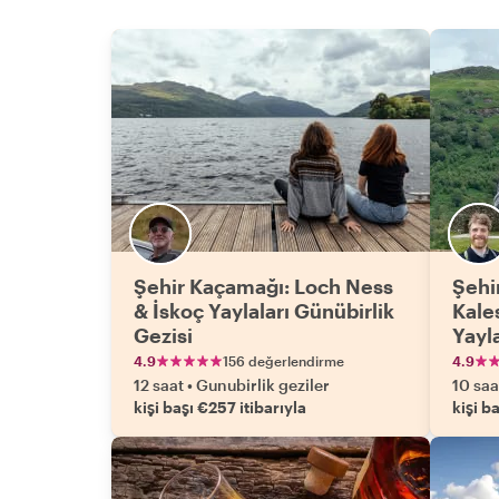
Şehir Kaçamağı: Loch Ness
Şehi
& İskoç Yaylaları Günübirlik
Kales
Gezisi
Yayl
4.9
156 değerlendirme
4.9
12 saat
•
Gunubirlik geziler
10 saa
kişi başı €257 itibarıyla
kişi b