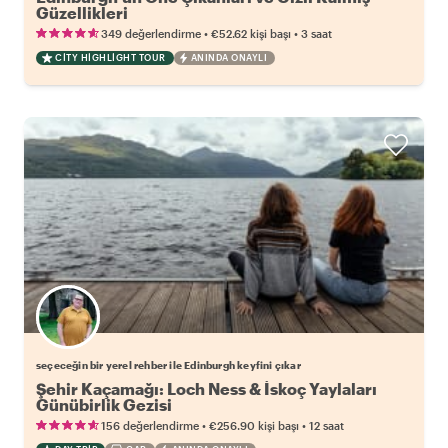
Güzellikleri
•
•
349 değerlendirme
€52.62
kişi başı
3 saat
CITY HIGHLIGHT TOUR
ANINDA ONAYLI
Favori yerel rehberini seç
seçeceğin bir yerel rehber ile Edinburgh keyfini çıkar
Şehir Kaçamağı: Loch Ness & İskoç Yaylaları
Günübirlik Gezisi
•
•
156 değerlendirme
€256.90
kişi başı
12 saat