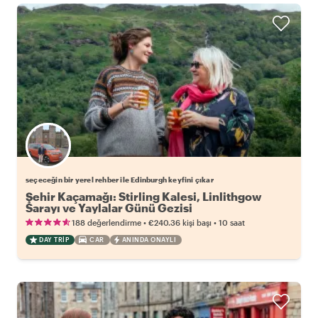
Favori yerel rehberini seç
seçeceğin bir yerel rehber ile Edinburgh keyfini çıkar
Şehir Kaçamağı: Stirling Kalesi, Linlithgow
Sarayı ve Yaylalar Günü Gezisi
•
•
188 değerlendirme
€240.36
kişi başı
10 saat
DAY TRIP
CAR
ANINDA ONAYLI