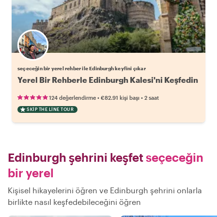
Favori yerel rehberini seç
seçeceğin bir yerel rehber ile Edinburgh keyfini çıkar
Yerel Bir Rehberle Edinburgh Kalesi'ni Keşfedin
•
•
124 değerlendirme
€82.91
kişi başı
2 saat
SKIP THE LINE TOUR
Edinburgh şehrini keşfet
seçeceğin
bir yerel
Kişisel hikayelerini öğren ve Edinburgh şehrini onlarla
birlikte nasıl keşfedebileceğini öğren