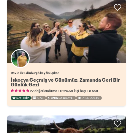
David ile Edinburgh keyfini çıkar
İskoçya Geçmiş ve Günümüz: Zamanda Geri Bir
Günlük Gezi
•
•
22 değerlendirme
€220.59
kişi başı
8 saat
DAY TRIP
CAR
ANINDA ONAYLI
AILE DOSTU