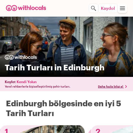
Kaydol
Tarih Turları in Edinburgh
Keşfet
Kendi Yolun
Yerel rehberlerle kişiselleştirilmiş şehir turları.
Daha fazla bilgi al
Edinburgh bölgesinde en iyi 5
Tarih Turları
1
2