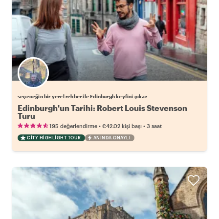
Favori yerel rehberini seç
seçeceğin bir yerel rehber ile Edinburgh keyfini çıkar
Edinburgh'un Tarihi: Robert Louis Stevenson
Turu
•
•
195 değerlendirme
€42.02
kişi başı
3 saat
CITY HIGHLIGHT TOUR
ANINDA ONAYLI