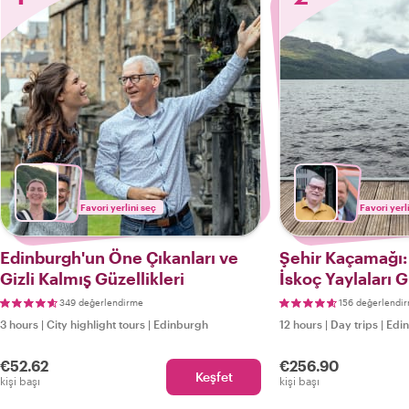
Favori yerlini seç
Favori yerl
Edinburgh'un Öne Çıkanları ve
Şehir Kaçamağı:
Gizli Kalmış Güzellikleri
İskoç Yaylaları G
349 değerlendirme
156 değerlendi
3 hours
|
City highlight tours
|
Edinburgh
12 hours
|
Day trips
|
Edi
€52.62
€256.90
Keşfet
kişi başı
kişi başı