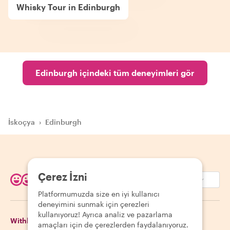
Whisky Tour in Edinburgh
Edinburgh içindeki tüm deneyimleri gör
İskoçya
›
Edinburgh
Çerez İzni
EUR (€)
Platformumuzda size en iyi kullanıcı
deneyimini sunmak için çerezleri
kullanıyoruz! Ayrıca analiz ve pazarlama
Withlocals Hakkında
Misafirler
amaçları için de çerezlerden faydalanıyoruz.