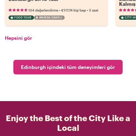
Kalmış 
•
•
104 değerlendirme
€117.74
kişi başı
3 saat
FOOD TOUR
ANINDA ONAYLI
CITY H
Hepsini gör
Edinburgh içindeki tüm deneyimleri gör
Enjoy the Best of the City Like a
Local