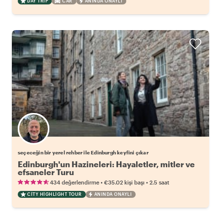
DAY TRIP
CAR
ANINDA ONAYLI
Favori yerel rehberini seç
seçeceğin bir yerel rehber ile Edinburgh keyfini çıkar
Edinburgh'un Hazineleri: Hayaletler, mitler ve
efsaneler Turu
•
•
434 değerlendirme
€35.02
kişi başı
2.5 saat
CITY HIGHLIGHT TOUR
ANINDA ONAYLI