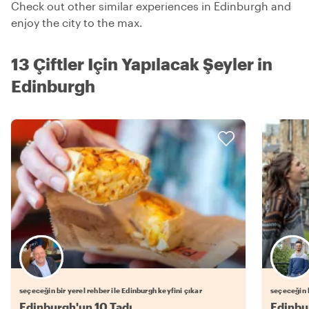
Check out other similar experiences in Edinburgh and
enjoy the city to the max.
13 Çiftler Için Yapılacak Şeyler in
Edinburgh
Favori yerel rehberini seç
seçeceğin bir yerel rehber ile Edinburgh keyfini çıkar
seçeceğin b
Edinburgh'un 10 Tadı
Edinbur