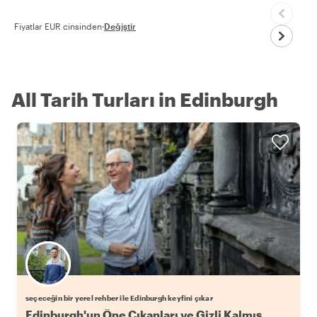
Fiyatlar EUR cinsinden
·
Değiştir
All Tarih Turları in Edinburgh
Favori yerel rehberini seç
seçeceğin bir yerel rehber ile Edinburgh keyfini çıkar
Edinburgh'un Öne Çıkanları ve Gizli Kalmış