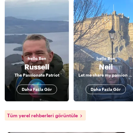
hello
Ben
hello
Ben
Russell
Neil
The Passionate Patriot
Let me share my passion for Edinburgh with you!
Daha Fazla Gör
Daha Fazla Gör
Tüm yerel rehberleri görüntüle