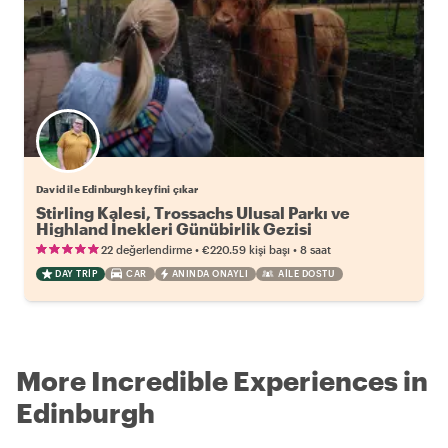
David ile Edinburgh keyfini çıkar
Stirling Kalesi, Trossachs Ulusal Parkı ve
Highland İnekleri Günübirlik Gezisi
•
•
22 değerlendirme
€220.59
kişi başı
8 saat
DAY TRIP
CAR
ANINDA ONAYLI
AILE DOSTU
More Incredible Experiences in
Edinburgh