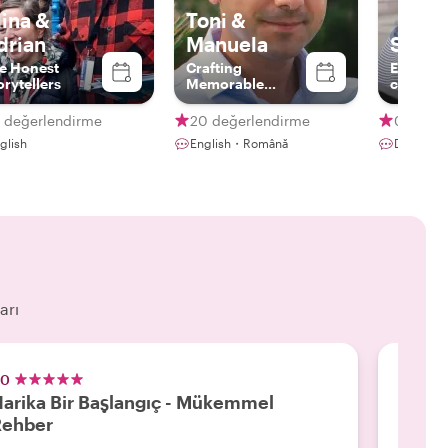
lina &
Toni &
drian
Manuela
Stefa
e Honest
Crafting
Experie
orytellers
Memorable
curator
Journeys
Through
3 değerlendirme
20 değerlendirme
0 değer
Romania
glish
English・Română
Deutsch
arı
.0
5.0
arika Bir Başlangıç - Mükemmel
Harik
Rehber
"Adrian