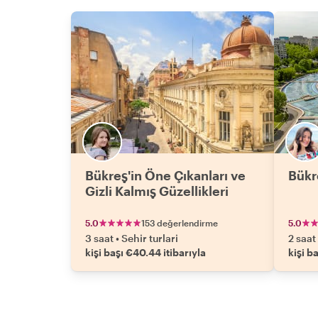
Bükreş'in Öne Çıkanları ve
Bükr
Gizli Kalmış Güzellikleri
5.0
153 değerlendirme
5.0
3 saat
•
Sehir turlari
2 saat
kişi başı €40.44 itibarıyla
kişi b