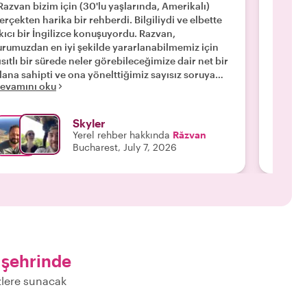
zaman a
Razvan bizim için (30'lu yaşlarında, Amerikalı)
şekilde
erçekten harika bir rehberdi. Bilgiliydi ve elbette
mümkün
kıcı bir İngilizce konuşuyordu. Razvan,
kombin
urumuzdan en iyi şekilde yararlanabilmemiz için
Devamı
ısıtlı bir sürede neler görebileceğimize dair net bir
lana sahipti ve ona yönelttiğimiz sayısız soruya
evamını oku
ağmen bizi programımıza sadık tuttu. Bükreş'in
arihini ve kültürünü anlamaya başlamamıza
ardımcı olan açıklayıcı örneklerle (büyük
Skyler
bletinde) çok hazırlıklı gelmişti. Onu tutmanızı
Yerel rehber hakkında
Răzvan
iddetle tavsiye ederiz; sadece yeteneğinden dolayı
Bucharest, July 7, 2026
eğil, aynı zamanda 90'lar pop kültürü
eferanslarınızı anlayıp takdir edeceği için de."
 şehrinde
zlere sunacak