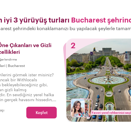
n iyi 3 yürüyüş turları
Bucharest şehrin
arest şehrindeki konaklamanızı bu yapılacak şeylerle tamam
2
Öne Çıkanları ve Gizli
ellikleri
ğerlendirme
lari
|
Bucharest
yilerini görmek ister misiniz?
Ancak bir Withlocals
bekleyebileceğiniz gibi,
n gizli kalmış
ir. En sevdiğiniz yerel halka
rin gerçek havasını hissedin,
p bu turda, böylece şunu
niz: Gerçek Bükreş'i
başı
Keşfet
Favori yerel rehberinizi seç
!