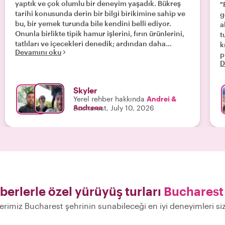
yaptık ve çok olumlu bir deneyim yaşadık. Bükreş
"
tarihi konusunda derin bir bilgi birikimine sahip ve
g
bu, bir yemek turunda bile kendini belli ediyor.
a
Onunla birlikte tipik hamur işlerini, fırın ürünlerini,
t
tatlıları ve içecekleri denedik; ardından daha
k
Devamını oku
doyurucu yemekler yemek için Andreea ile birlikte
p
D
akşam yemeğine oturduk. Bize, seyahatimizin geri
r
kalanında da kullandığımız harika bir yeme-içme
t
öneri listesi verdi."
y
Skyler
ta
Yerel rehber hakkında
Andrei &
ş
Andreea
Bucharest, July 10, 2026
d
r
berlerle özel yürüyüş turları
Bucharest
lerimiz Bucharest şehrinin sunabileceği en iyi deneyimleri si