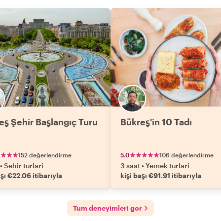
eş Şehir Başlangıç Turu
Bükreş'in 10 Tadı
152 değerlendirme
5.0
106 değerlendirme
•
Sehir turlari
3 saat
•
Yemek turlari
aşı €22.06 itibarıyla
kişi başı €91.91 itibarıyla
Tum deneyimleri gor