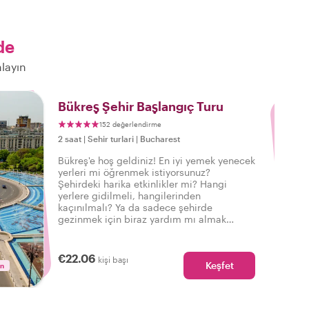
de
layın
3
Bükreş Şehir Başlangıç Turu
152 değerlendirme
2 saat
|
Sehir turlari
|
Bucharest
Bükreş'e hoş geldiniz! En iyi yemek yenecek
yerleri mi öğrenmek istiyorsunuz?
Şehirdeki harika etkinlikler mi? Hangi
yerlere gidilmeli, hangilerinden
kaçınılmalı? Ya da sadece şehirde
gezinmek için biraz yardım mı almak
istiyorsunuz? Bir yerel ile bu özel turu
ayırtın ve şehir gezinize doğru başlangıcı
yapmak için Bükreş'e mükemmel bir giriş
€22.06
kişi başı
Keşfet
yapın.
in