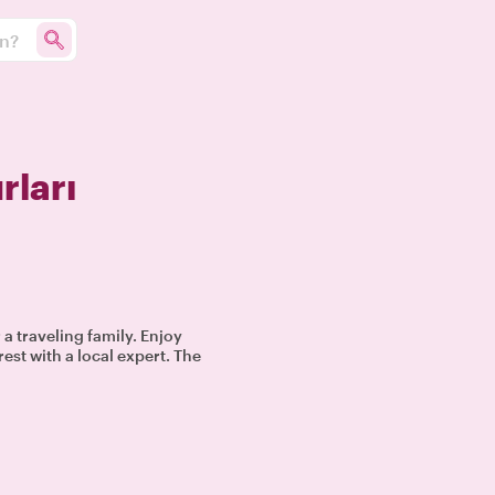
un?
rları
 a traveling family. Enjoy
est with a local expert. The