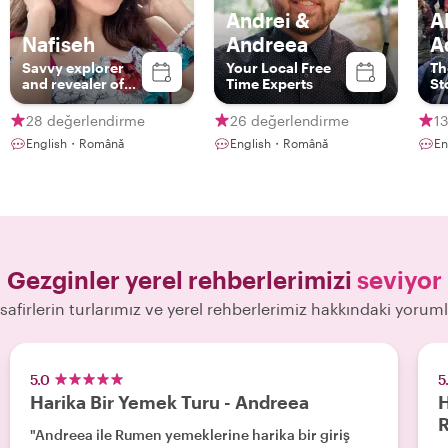
Andrei &
A
Nafiseh
Andreea
A
Savvy explorer
Your Local Free
Th
and revealer of
Time Experts
St
city flavors and
inner beauties
28 değerlendirme
26 değerlendirme
1
English・Română
English・Română
En
Gezginler yerel rehberlerimizi
seviyor
safirlerin turlarımız ve yerel rehberlerimiz hakkındaki yoruml
5.0
5
Harika Bir Yemek Turu - Andreea
H
"Andreea ile Rumen yemeklerine harika bir giriş