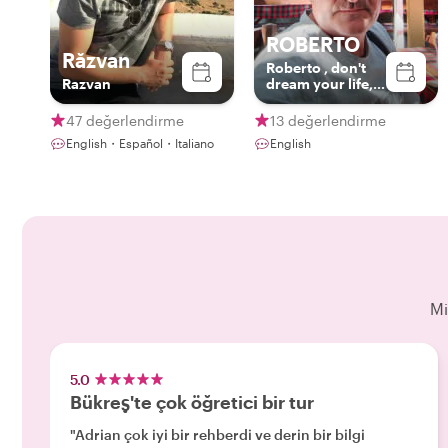
ROBERTO
Răzvan
Roberto , don't
Razvan
dream your life,
live your dream!
47 değerlendirme
13 değerlendirme
English・Español・Italiano
English
Mi
5.0
Bükreş'te çok öğretici bir tur
"Adrian çok iyi bir rehberdi ve derin bir bilgi