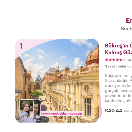
E
Buch
1
Bükreş'in 
Kalmış Güz
153 de
3 saat
|
Sehir tur
Bükreş'in en i
Sizi anladık. 
deneyiminden 
gerçek heyeca
cevherlerinded
katılın ve şeh
her şeye sahi
€40.44
söyleyebilirsi
kişi 
Favori yerel rehberinizi seçin
deneyimledim