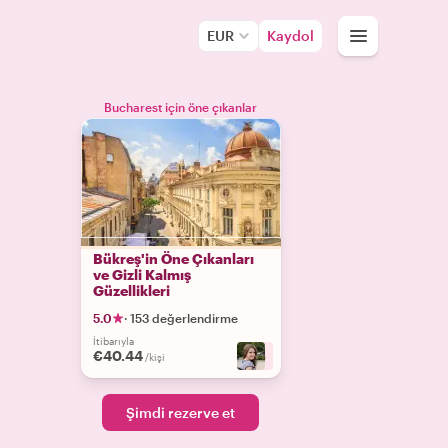
EUR
Kaydol
Bucharest için öne çıkanlar
Bükreş'in Öne Çıkanları
ve Gizli Kalmış
Güzellikleri
5.0
·
153 değerlendirme
İtibarıyla
€40.44
+
6
/kişi
Şimdi rezerve et