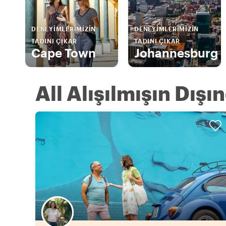
DENEYIMLERIMIZIN
DENEYIMLERIMIZIN
TADINI ÇIKAR
TADINI ÇIKAR
Cape Town
Johannesburg
All Alışılmışın Dışı
Favori yerel rehberini seç