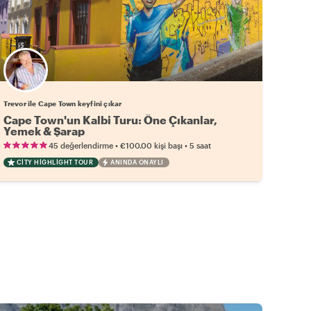
Trevor ile Cape Town keyfini çıkar
Cape Town'un Kalbi Turu: Öne Çıkanlar,
Yemek & Şarap
•
•
45 değerlendirme
€100.00
kişi başı
5 saat
CITY HIGHLIGHT TOUR
ANINDA ONAYLI