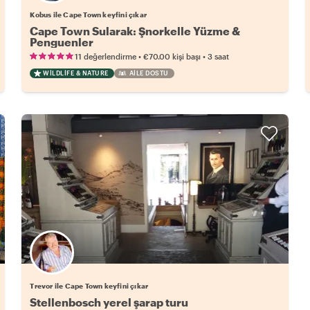
Kobus ile Cape Town keyfini çıkar
Cape Town Sularak: Şnorkelle Yüzme &
Penguenler
•
•
11 değerlendirme
€70.00
kişi başı
3 saat
WILDLIFE & NATURE
AILE DOSTU
Trevor ile Cape Town keyfini çıkar
Stellenbosch yerel şarap turu