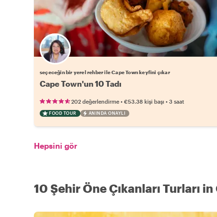
Favori yerel rehberini seç
seçeceğin bir yerel rehber ile Cape Town keyfini çıkar
Cape Town'un 10 Tadı
•
•
202 değerlendirme
€53.38
kişi başı
3 saat
FOOD TOUR
ANINDA ONAYLI
Hepsini gör
10 Şehir Öne Çıkanları Turları i