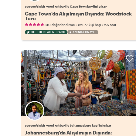
seçeceğin bir yerel rehber ile Cape Town keyfini çıkar
Cape Town'da Alışılmışın Dışında: Woodstock
Turu
•
•
310 değerlendirme
€21.77
kişi başı
2.5 saat
OFF THE BEATEN TRACK
ANINDA ONAYLI
Favori yerel rehberini seç
seçeceğin bir yerel rehber ile Johannesburg keyfini çıkar
Johannesburg'da Alışılmışın Dışında: