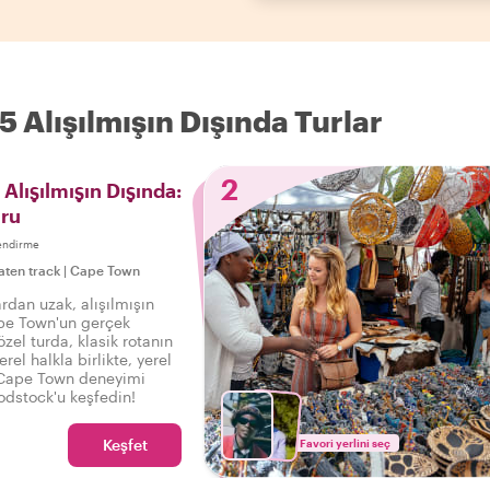
5 Alışılmışın Dışında Turlar
2
Alışılmışın Dışında:
ru
endirme
aten track
|
Cape Town
ardan uzak, alışılmışın
ape Town'un gerçek
zel turda, klasik rotanın
rel halkla birlikte, yerel
ir Cape Town deneyimi
dstock'u keşfedin!
Keşfet
Favori yerlini seç