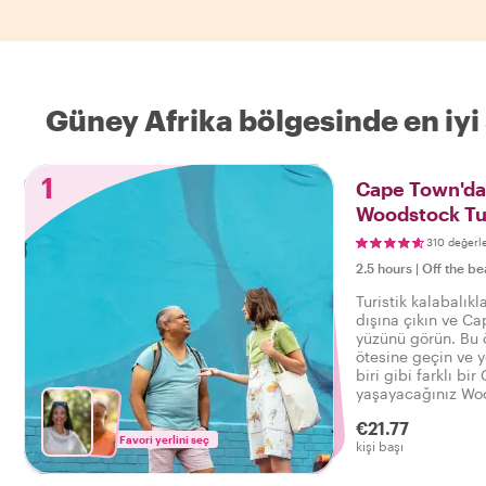
Güney Afrika bölgesinde en iyi 
1
Cape Town'da 
Woodstock Tu
310 değerl
2.5 hours
|
Off the be
Turistik kalabalıkl
dışına çıkın ve C
yüzünü görün. Bu ö
ötesine geçin ve ye
biri gibi farklı b
yaşayacağınız Woo
€21.77
Favori yerlini seç
kişi başı