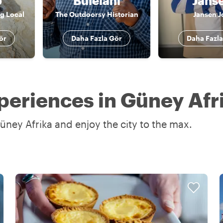
o
Bulelani
Jans
g Local
The Outdoorsy Historian
Jansen J
ör
Daha Fazla Gör
Daha Fazla
periences in Güney Afr
üney Afrika and enjoy the city to the max.