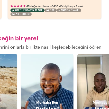
•
•
45 değerlendirme
€435.40
kişi başı
7 saat
OFF THE BEATEN TRACK
CAR
ANINDA ONAYLI
AILE DOSTU
eğin bir yerel
rini onlarla birlikte nasıl keşfedebileceğini öğren
n
Merhaba
Ben
Merhaba