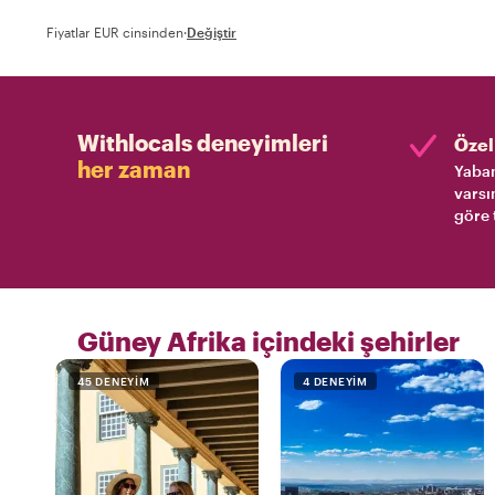
Fiyatlar EUR cinsinden
·
Değiştir
Withlocals deneyimleri
Özel 
her zaman
Yaban
varsı
göre 
Güney Afrika içindeki şehirler
45 DENEYIM
4 DENEYIM