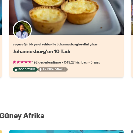
Favori yerel rehberini seç
seçeceğin bir yerel rehber ile Johannesburg keyfini çıkar
Johannesburg'un 10 Tadı
•
•
192 değerlendirme
€49.27
kişi başı
3 saat
FOOD TOUR
ANINDA ONAYLI
n Güney Afrika