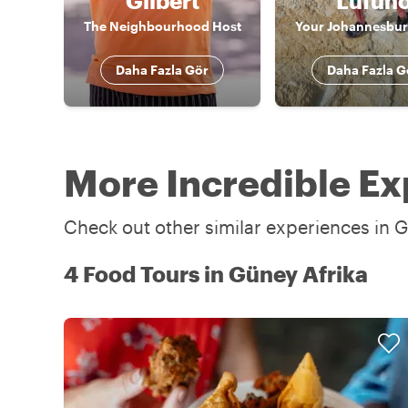
Gilbert
Lufun
The Neighbourhood Host
Your Johannesbur
Daha Fazla Gör
Daha Fazla G
More Incredible Ex
Check out other similar experiences in G
4 Food Tours in Güney Afrika