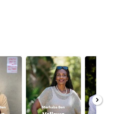
Ben
Merhaba
Ben
Merha