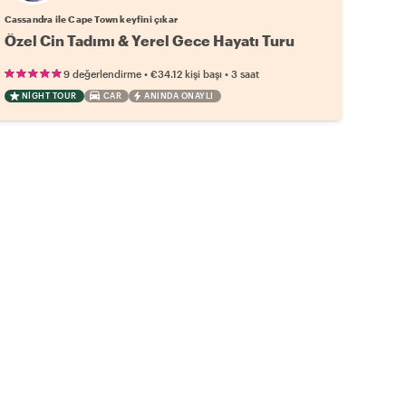
Cassandra ile Cape Town keyfini çıkar
Özel Cin Tadımı & Yerel Gece Hayatı Turu
•
•
9 değerlendirme
€34.12
kişi başı
3 saat
NIGHT TOUR
CAR
ANINDA ONAYLI