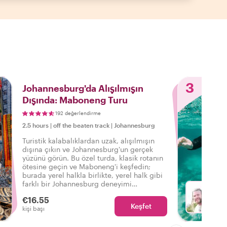
3
Johannesburg'da Alışılmışın
Dışında: Maboneng Turu
192 değerlendirme
2.5 hours
|
off the beaten track
|
Johannesburg
Turistik kalabalıklardan uzak, alışılmışın
dışına çıkın ve Johannesburg'un gerçek
yüzünü görün. Bu özel turda, klasik rotanın
ötesine geçin ve Maboneng'i keşfedin;
burada yerel halkla birlikte, yerel halk gibi
farklı bir Johannesburg deneyimi
yaşayacaksınız!
€16.55
Keşfet
Kobus 
kişi başı