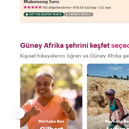
Maboneng Turu
•
•
192 değerlendirme
€16.55
kişi başı
2.5 saat
OFF THE BEATEN TRACK
ANINDA ONAYLI
Güney Afrika şehrini keşfet
seçec
Kişisel hikayelerini öğren ve Güney Afrika şeh
Merhaba
Ben
Merhaba
Be