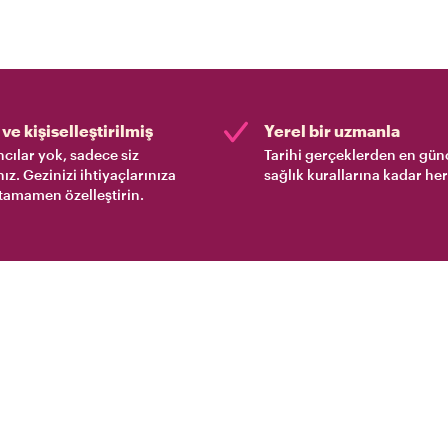
ve kişiselleştirilmiş
Yerel bir uzmanla
cılar yok, sadece siz
Tarihi gerçeklerden en gün
nız. Gezinizi ihtiyaçlarınıza
sağlık kurallarına kadar her
tamamen özelleştirin.