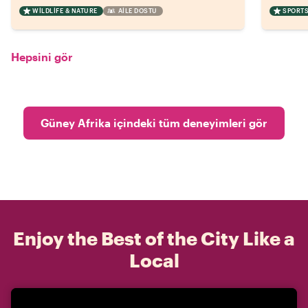
WILDLIFE & NATURE
AILE DOSTU
SPORTS
Hepsini gör
Güney Afrika içindeki tüm deneyimleri gör
Enjoy the Best of the City Like a
Local