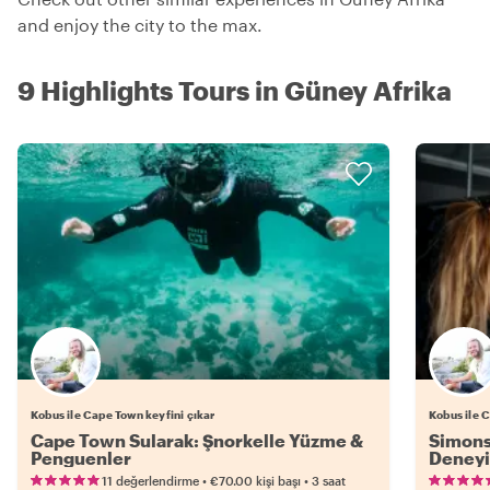
and enjoy the city to the max.
9 Highlights Tours in Güney Afrika
Kobus ile Cape Town keyfini çıkar
Kobus ile 
Cape Town Sularak: Şnorkelle Yüzme &
Simons
Penguenler
Deney
•
•
11 değerlendirme
€70.00
kişi başı
3 saat