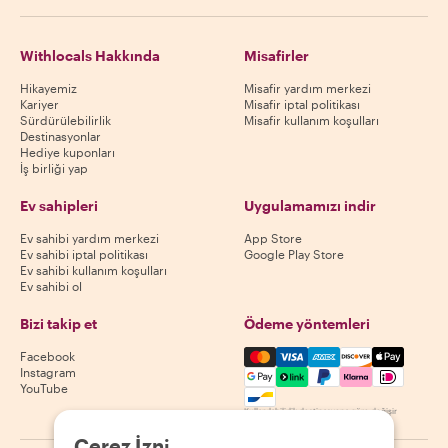
Withlocals Hakkında
Misafirler
Hikayemiz
Misafir yardım merkezi
Kariyer
Misafir iptal politikası
Sürdürülebilirlik
Misafir kullanım koşulları
Destinasyonlar
Hediye kuponları
İş birliği yap
Ev sahipleri
Uygulamamızı indir
Ev sahibi yardım merkezi
App Store
Ev sahibi iptal politikası
Google Play Store
Ev sahibi kullanım koşulları
Ev sahibi ol
Bizi takip et
Ödeme yöntemleri
Mastercard, Visa, Amex, Di
Facebook
Instagram
YouTube
Kullanılabilirlik destinasyona göre değişir
Çerez İzni