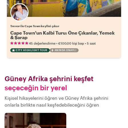
Trevor ile Cape Town keyfini çıkar
Cape Town'un Kalbi Turu: Öne Çıkanlar, Yemek
& Şarap
•
•
45 değerlendirme
€100.00
kişi başı
5 saat
CITY HIGHLIGHT TOUR
ANINDA ONAYLI
Güney Afrika şehrini keşfet
seçeceğin bir yerel
Kişisel hikayelerini öğren ve Güney Afrika şehrini
onlarla birlikte nasıl keşfedebileceğini öğren