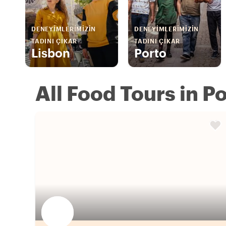
DENEYIMLERIMIZIN
DENEYIMLERIMIZIN
TADINI ÇIKAR
TADINI ÇIKAR
Lisbon
Porto
All Food Tours in P
Favori yerel rehberini seç