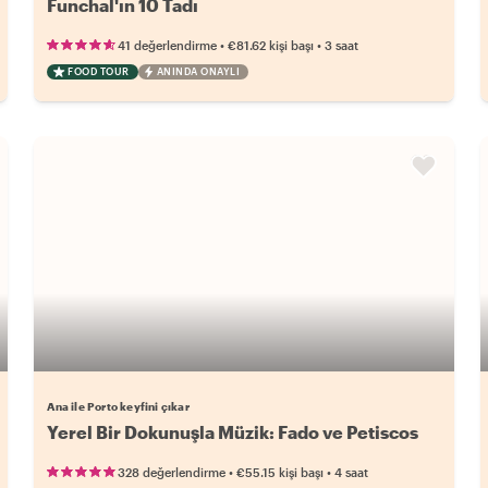
Funchal'ın 10 Tadı
•
•
41 değerlendirme
€81.62
kişi başı
3 saat
FOOD TOUR
ANINDA ONAYLI
Ana ile Porto keyfini çıkar
Yerel Bir Dokunuşla Müzik: Fado ve Petiscos
•
•
328 değerlendirme
€55.15
kişi başı
4 saat