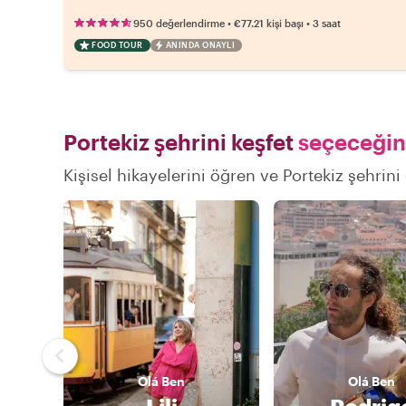
•
•
950 değerlendirme
€77.21
kişi başı
3 saat
FOOD TOUR
ANINDA ONAYLI
Portekiz şehrini keşfet
seçeceğin 
Kişisel hikayelerini öğren ve Portekiz şehrini
Olá
Ben
Olá
Ben