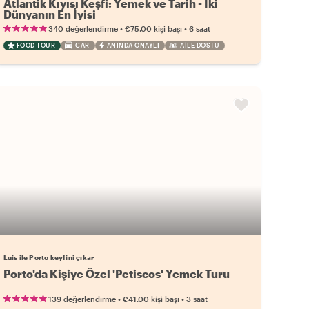
Atlantik Kıyısı Keşfi: Yemek ve Tarih - İki
Dünyanın En İyisi
•
•
340 değerlendirme
€75.00
kişi başı
6 saat
FOOD TOUR
CAR
ANINDA ONAYLI
AILE DOSTU
Luis ile Porto keyfini çıkar
Porto'da Kişiye Özel 'Petiscos' Yemek Turu
•
•
139 değerlendirme
€41.00
kişi başı
3 saat