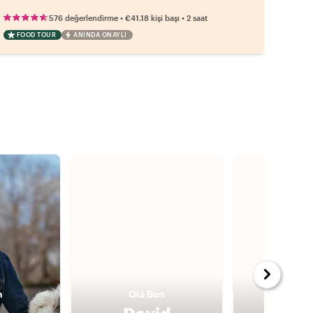
•
•
576 değerlendirme
€41.18
kişi başı
2 saat
FOOD TOUR
ANINDA ONAYLI
n
Olá
Ben
Olá