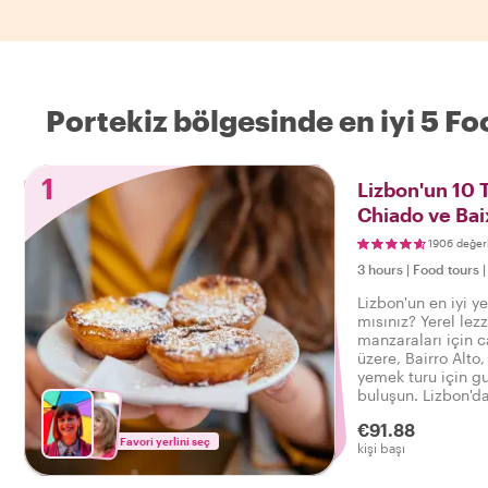
Portekiz bölgesinde en iyi 5 F
1
Lizbon'un 10 T
Chiado ve Bai
1906 değer
3 hours
|
Food tours
Lizbon'un en iyi y
mısınız? Yerel lezz
manzaraları için c
üzere, Bairro Alto
yemek turu için g
buluşun. Lizbon'da
turunda tatlıdan t
€91.88
ve içeceklerin tadı
Favori yerlini seç
kişi başı