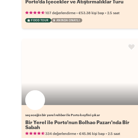
Porto'da İçecekler ve Atıştırmalıklar Turu
•
•
107 değerlendirme
€53.38
kişi başı
2.5 saat
FOOD TOUR
ANINDA ONAYLI
Favori yerel rehberini seç
seçeceğin bir yerel rehber ile Porto keyfini çıkar
Bir Yerel ile Porto'nun Bolhao Pazarı'nda Bir
Sabah
•
•
334 değerlendirme
€45.96
kişi başı
2.5 saat