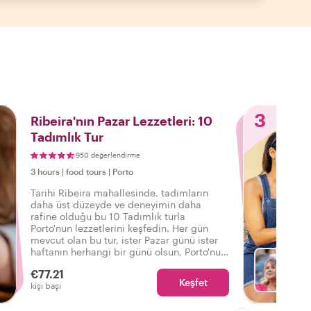
3
Ribeira'nın Pazar Lezzetleri: 10
Tadımlık Tur
950 değerlendirme
3 hours
|
food tours
|
Porto
Tarihi Ribeira mahallesinde, tadımların
daha üst düzeyde ve deneyimin daha
rafine olduğu bu 10 Tadımlık turla
Porto'nun lezzetlerini keşfedin. Her gün
mevcut olan bu tur, ister Pazar günü ister
haftanın herhangi bir günü olsun, Porto'nun
mutfak sahnesinin tadını çıkarmak
€77.21
isteyenler için idealdir!
Keşfet
Fa
kişi başı