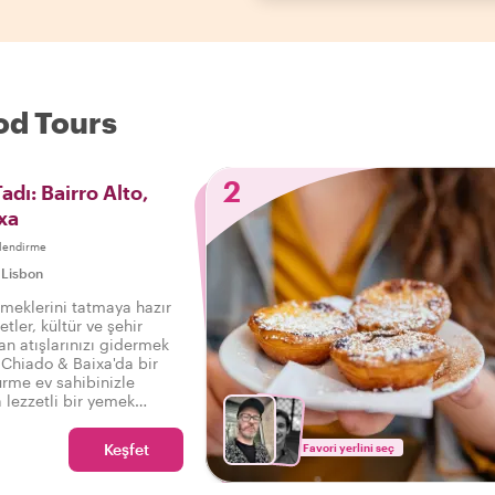
ood Tours
2
adı: Bairro Alto,
xa
lendirme
|
Lisbon
emeklerini tatmaya hazır
etler, kültür ve şehir
an atışlarınızı gidermek
, Chiado & Baixa'da bir
urme ev sahibinizle
 lezzetli bir yemek
uzluya 10 harika tadımın
nı çıkarın.
Keşfet
Favori yerlini seç