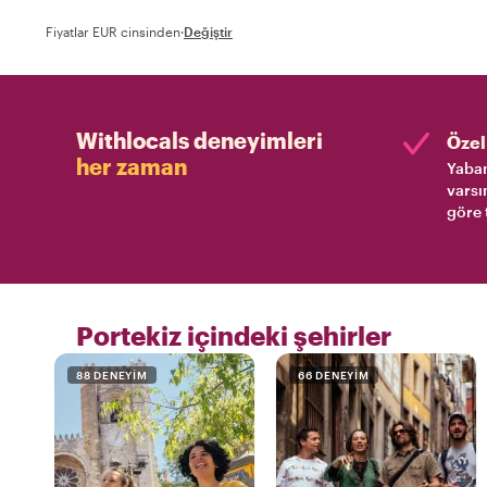
Fiyatlar EUR cinsinden
·
Değiştir
Withlocals deneyimleri
Özel 
her zaman
Yaban
varsı
göre 
Portekiz içindeki şehirler
88 DENEYIM
66 DENEYIM