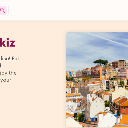
kiz
ise! Eat
d
joy the
 your