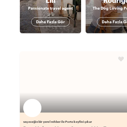
Lili
Rodrig
Passionate travel agent
The Dog Loving P
Daha Fazla Gör
Daha Fazla G
Favori yerel rehberini seç
seçeceğin bir yerel rehber ile Porto keyfini çıkar