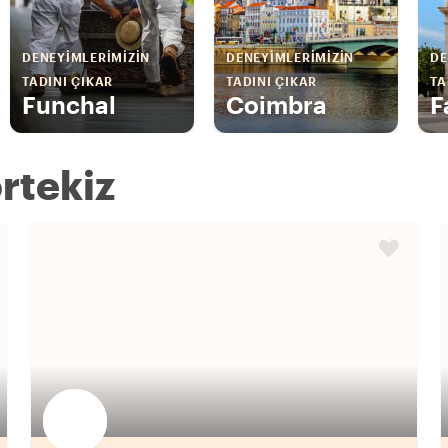
DENEYIMLERIMIZIN
DENEYIMLERIMIZIN
DE
TADINI ÇIKAR
TADINI ÇIKAR
TA
Funchal
Coimbra
F
ortekiz
Favori yerel rehberini seç