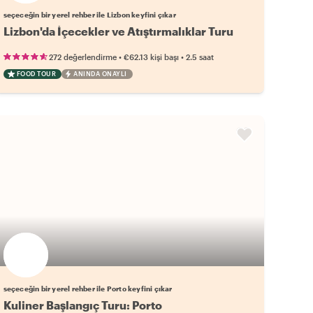
seçeceğin bir yerel rehber ile Lizbon keyfini çıkar
Lizbon'da İçecekler ve Atıştırmalıklar Turu
•
•
272 değerlendirme
€62.13
kişi başı
2.5 saat
FOOD TOUR
ANINDA ONAYLI
Favori yerel rehberini seç
seçeceğin bir yerel rehber ile Porto keyfini çıkar
Kuliner Başlangıç Turu: Porto