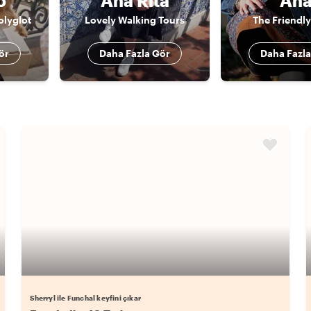
o
Ana Rita
An
olyglot
Lovely Walking Tours
The Friendly
ör
Daha Fazla Gör
Daha Fazla
Sherryl ile Funchal keyfini çıkar