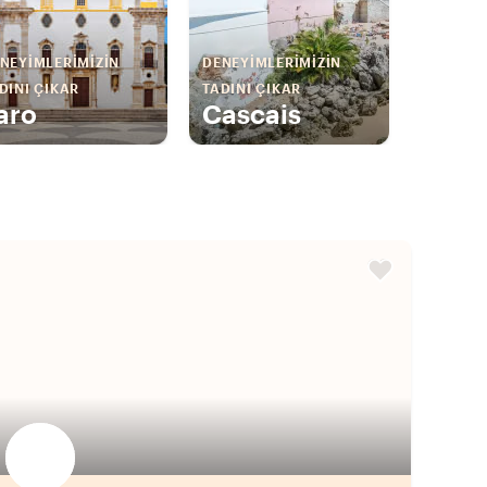
NEYIMLERIMIZIN
DENEYIMLERIMIZIN
DINI ÇIKAR
TADINI ÇIKAR
aro
Cascais
Favori yerel rehberini seç