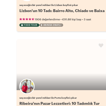
seçeceğin bir yerel rehber ile Lizbon keyfini çıkar
Lizbon'un 10 Tadı: Bairro Alto, Chiado ve Baixa
•
•
1906 değerlendirme
€91.88
kişi başı
3 saat
FOOD TOUR
ANINDA ONAYLI
Favori yerel rehberini seç
seçeceğin bir yerel rehber ile Porto keyfini çıkar
Ribeira'nın Pazar Lezzetleri: 10 Tadımlık Tur