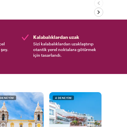
Kalabalıklardan uzak
cel
Sizi kalabalıklardan uzaklaştırıp
 şey.
otantik yerel noktalara götürmek
için tasarlandı.
 DENEYIM
4 DENEYIM