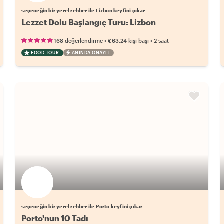
seçeceğin bir yerel rehber ile Lizbon keyfini çıkar
Lezzet Dolu Başlangıç Turu: Lizbon
•
•
168 değerlendirme
€63.24
kişi başı
2 saat
FOOD TOUR
ANINDA ONAYLI
Favori yerel rehberini seç
seçeceğin bir yerel rehber ile Porto keyfini çıkar
Porto'nun 10 Tadı