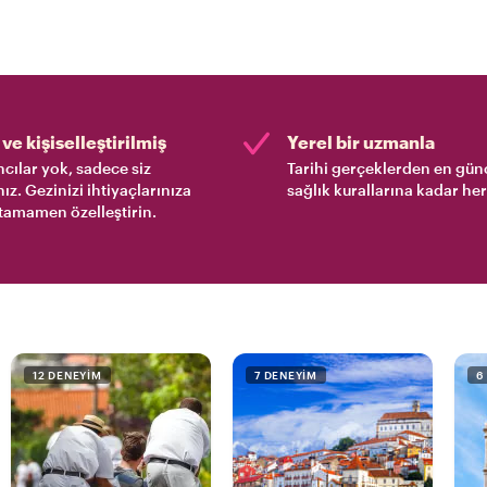
ve kişiselleştirilmiş
Yerel bir uzmanla
cılar yok, sadece siz
Tarihi gerçeklerden en gün
nız. Gezinizi ihtiyaçlarınıza
sağlık kurallarına kadar her
tamamen özelleştirin.
12 DENEYIM
7 DENEYIM
6