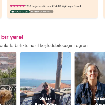
•
•
1237 değerlendirme
€64.40
kişi başı
3 saat
FOOD TOUR
ANINDA ONAYLI
bir yerel
 onlarla birlikte nasıl keşfedebileceğini öğren
Olá
Ben
Olá
Be