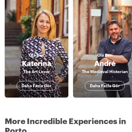
Olá
Ben
Olá
Ben
Katerina
André
The Art Lover
The Medieval Historian
Daha Fazla Gör
Daha Fazla Gör
More Incredible Experiences in
Porto