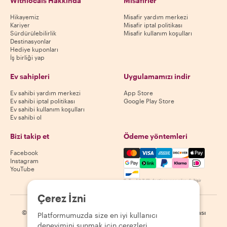
Withlocals Hakkında
Misafirler
Hikayemiz
Misafir yardım merkezi
Kariyer
Misafir iptal politikası
Sürdürülebilirlik
Misafir kullanım koşulları
Destinasyonlar
Hediye kuponları
İş birliği yap
Ev sahipleri
Uygulamamızı indir
Ev sahibi yardım merkezi
App Store
Ev sahibi iptal politikası
Google Play Store
Ev sahibi kullanım koşulları
Ev sahibi ol
Bizi takip et
Ödeme yöntemleri
Mastercard, Visa, Amex, Di
Facebook
Instagram
YouTube
Kullanılabilirlik destinasyona göre değişir
Çerez İzni
©
2026
Withlocals.com
|
Gizlilik Politikası
|
Çerezler
|
Site haritası
Platformumuzda size en iyi kullanıcı
deneyimini sunmak için çerezleri