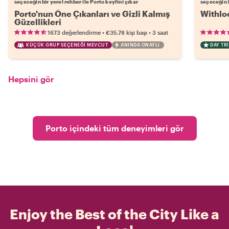
seçeceğin bir yerel rehber ile Porto keyfini çıkar
seçeceğin b
Porto'nun Öne Çıkanları ve Gizli Kalmış
Withloc
Güzellikleri
•
•
1673 değerlendirme
€35.78
kişi başı
3 saat
KÜÇÜK GRUP SEÇENEĞI MEVCUT
ANINDA ONAYLI
DAY TRI
Hepsini gör
Porto içindeki tüm deneyimleri gör
Enjoy the Best of the City Like a