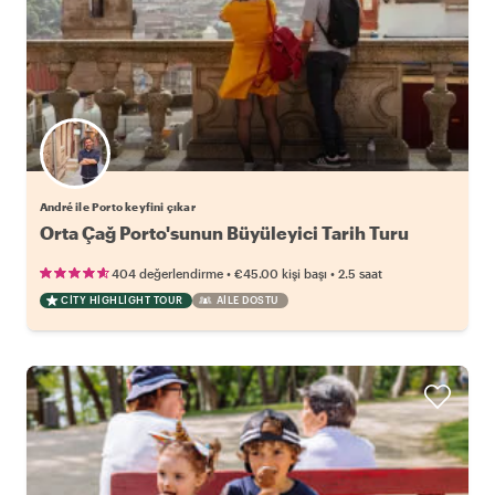
André ile Porto keyfini çıkar
Orta Çağ Porto'sunun Büyüleyici Tarih Turu
•
•
404 değerlendirme
€45.00
kişi başı
2.5 saat
CITY HIGHLIGHT TOUR
AILE DOSTU