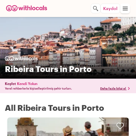
Kaydol
Ribeira Tours in Porto
Keşfet
Kendi Yolun
Yerel rehberlerle kişiselleştirilmiş şehir turları.
Daha fazla bilgi al
All Ribeira Tours in Porto