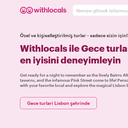
Nereye gitmek istiyors
Özel ve kişiselleştirilmiş turlar - sadece sizin için!
Withlocals ile Gece turla
en iyisini deneyimleyin
Get ready for a night to remember as the lively Bairro Al
taverns, and the infamous Pink Street come to life! Perso
with your favorite local and explore the magical Lisbon 
Gece turlari Lisbon şehrinde