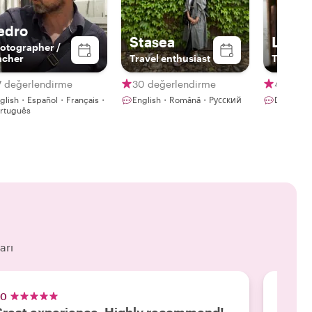
edro
Stasea
Luis
otographer /
acher
Travel enthusiast
The Loc
7 değerlendirme
30 değerlendirme
457 değ
glish・Español・Français・
English・Română・Русский
Deutsch・
rtuguês
arı
.0
5.0