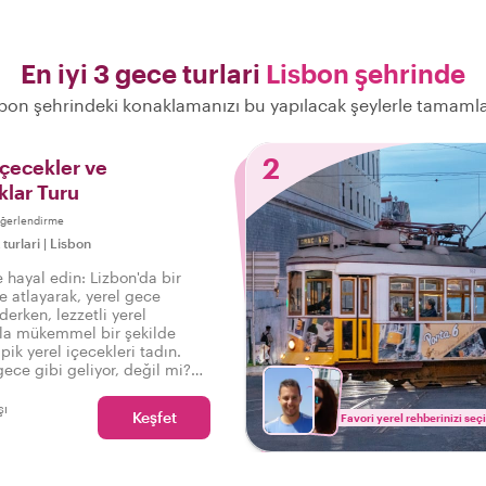
En iyi 3 gece turlari
Lisbon şehrinde
bon şehrindeki konaklamanızı bu yapılacak şeylerle tamaml
2
İçecekler ve
klar Turu
eğerlendirme
turlari
|
Lisbon
 hayal edin: Lizbon'da bir
e atlayarak, yerel gece
derken, lezzetli yerel
arla mükemmel bir şekilde
ipik yerel içecekleri tadın.
gece gibi geliyor, değil mi?
 hayatı uzmanına katılın ve
izbon'da nasıl rahatladığını
şı
Keşfet
Favori yerel rehberinizi seç