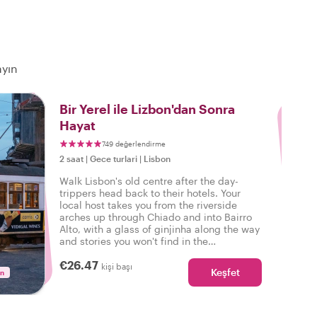
ayın
3
Bir Yerel ile Lizbon'dan Sonra
Hayat
749 değerlendirme
2 saat
|
Gece turlari
|
Lisbon
Walk Lisbon's old centre after the day-
trippers head back to their hotels. Your
local host takes you from the riverside
arches up through Chiado and into Bairro
Alto, with a glass of ginjinha along the way
and stories you won't find in the
guidebook.
€26.47
kişi başı
Keşfet
in