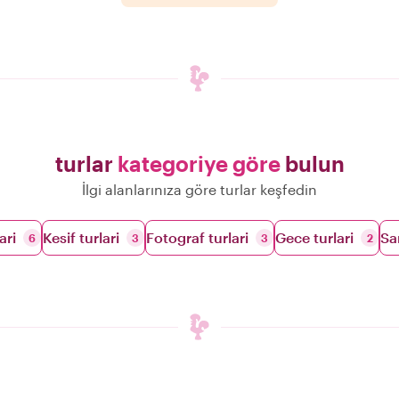
turlar
kategoriye göre
bulun
İlgi alanlarınıza göre turlar keşfedin
ari
Kesif turlari
Fotograf turlari
Gece turlari
Sa
6
3
3
2