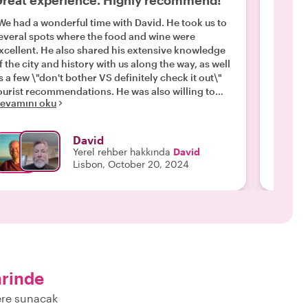
reat experience. Highly recommend!
Book 
We had a wonderful time with David. He took us to
"David 
everal spots where the food and wine were
to chat
xcellent. He also shared his extensive knowledge
bites a
f the city and history with us along the way, as well
stop we
s a few \"don't bother VS definitely check it out\"
areas a
urist recommendations. He was also willing to
interes
evamını oku
Devamı
ailor the tour to meet our dietary restrictions,
willing
ich was very much appreciated. Definitely would
to best
ecommend WithLocals and especially David to
David! 
David
fellow travelers. "
Yerel rehber hakkında
David
Lisbon, October 20, 2024
hrinde
lere sunacak