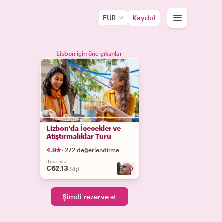
EUR
Kaydol
Lisbon için öne çıkanlar
Lizbon'da İçecekler ve
Atıştırmalıklar Turu
4.9
·
272 değerlendirme
İtibarıyla
€62.13
+
10
/kişi
Şimdi rezerve et