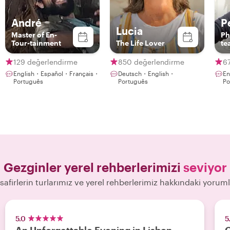
André
P
Lucia
Master of En-
Ph
Tour-tainment
The Life Lover
te
129 değerlendirme
850 değerlendirme
6
English・Español・Français・
Deutsch・English・
En
Português
Português
Po
Gezginler yerel rehberlerimizi
seviyor
safirlerin turlarımız ve yerel rehberlerimiz hakkındaki yoruml
5.0
5