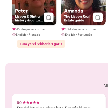
Peter
Amanda
Lisbon & Sintra
The Lisbon Real
history & culture
Estate guide
specialist
45 değerlendirme
104 değerlendirme
English・Français
English・Português
Tüm yerel rehberleri gör
Mi
5.0