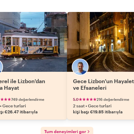
every guest’s experience. Please book your trip
with André—he is an outstanding guide and we give
him our highest recommendation!"
erel ile Lizbon'dan
Gece Lizbon'un Hayalet
a Hayat
ve Efsaneleri
749 değerlendirme
5.0
216 değerlendirme
•
Gece turlari
2 saat
•
Gece turlari
aşı €26.47 itibarıyla
kişi başı €19.85 itibarıyla
Tum deneyimleri gor