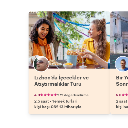
Lizbon'da İçecekler ve
Bir Y
Atıştırmalıklar Turu
Sonr
4.9
272 değerlendirme
5.0
2,5 saat
•
Yemek turlari
2 saat
kişi başı €62.13 itibarıyla
kişi b