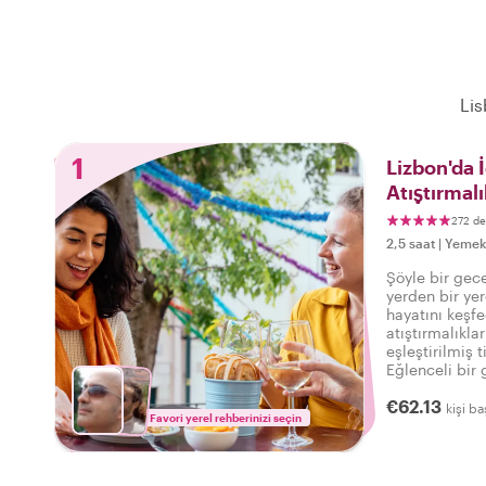
Lis
1
Lizbon'da 
Atıştırmalı
272 d
2,5 saat
|
Yemek 
Şöyle bir gece
yerden bir yer
hayatını keşfe
atıştırmalıkl
eşleştirilmiş t
Eğlenceli bir 
Yerel bir gece
€62.13
yerel halkın L
kişi ba
Favori yerel rehberinizi seçin
keşfedin.