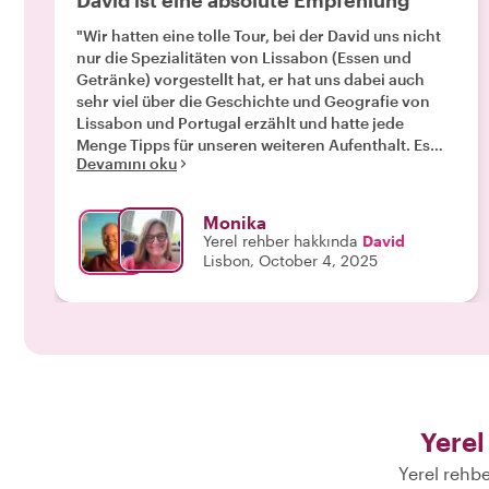
David ist eine absolute Empfehlung
"Wir hatten eine tolle Tour, bei der David uns nicht
nur die Spezialitäten von Lissabon (Essen und
Getränke) vorgestellt hat, er hat uns dabei auch
sehr viel über die Geschichte und Geografie von
Lissabon und Portugal erzählt und hatte jede
Menge Tipps für unseren weiteren Aufenthalt. Es
Devamını oku
war ein sehr kurzweiliger Abend mit David. Eine
Tour mit ihm ist absolut empfehlenswert."
Monika
Yerel rehber hakkında
David
Lisbon, October 4, 2025
Yerel
Yerel rehbe