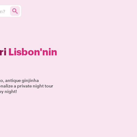
un?
ri
Lisbon'nin
to, antique ginjinha
nalize a private night tour
by night!