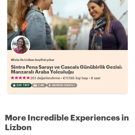
Silvia ile Lizbon keyfini çıkar
Sintra Pena Sarayı ve Cascais Günübirlik Gezisi:
Manzaralı Araba Yolculuğu
•
•
201 değerlendirme
€117.65
kişi başı
8 saat
DAY TRIP
CAR
ANINDA ONAYLI
More Incredible Experiences in
Lizbon