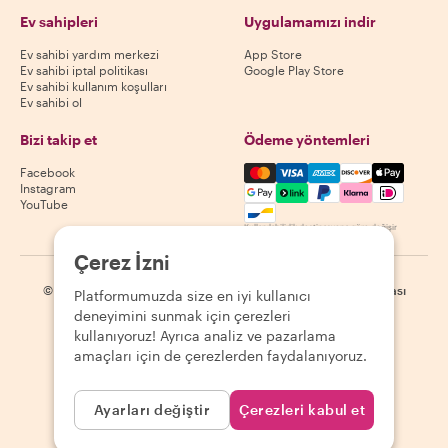
Ev sahipleri
Uygulamamızı indir
Ev sahibi yardım merkezi
App Store
Ev sahibi iptal politikası
Google Play Store
Ev sahibi kullanım koşulları
Ev sahibi ol
Bizi takip et
Ödeme yöntemleri
Mastercard, Visa, Amex, Di
Facebook
Instagram
YouTube
Kullanılabilirlik destinasyona göre değişir
Çerez İzni
©
2026
Withlocals.com
|
Gizlilik Politikası
|
Çerezler
|
Site haritası
Platformumuzda size en iyi kullanıcı
deneyimini sunmak için çerezleri
kullanıyoruz! Ayrıca analiz ve pazarlama
amaçları için de çerezlerden faydalanıyoruz.
Ayarları değiştir
Çerezleri kabul et