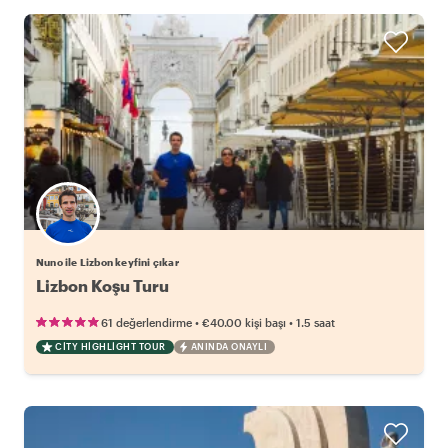
Nuno ile Lizbon keyfini çıkar
Lizbon Koşu Turu
•
•
61 değerlendirme
€40.00
kişi başı
1.5 saat
CITY HIGHLIGHT TOUR
ANINDA ONAYLI