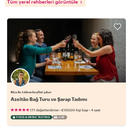
Tüm yerel rehberleri görüntüle
Rita ile Lizbon keyfini çıkar
Azeitão Bağ Turu ve Şarap Tadımı
•
•
177 değerlendirme
€100.00
kişi başı
4 saat
FOOD & DRINK TASTING
CAR