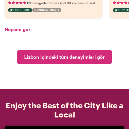
•
•
1906 değerlendirme
€91.88
kişi başı
3 saat
FOOD TOUR
ANINDA ONAYLI
CITY H
Hepsini gör
Lizbon içindeki tüm deneyimleri gör
Enjoy the Best of the City Like a
Local