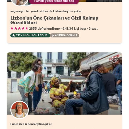
Favori yerel rehberini seç
seçeceğin bir yerel rehber ile Lizbon keyfini çıkar
Lizbon'un Öne Çıkanları ve Gizli Kalmış
Güzellikleri
•
•
2855 değerlendirme
€41.34
kişi başı
3 saat
CITY HIGHLIGHT TOUR
ANINDA ONAYLI
Lucia ile Lizbon keyfini çıkar