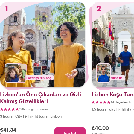
1
2
Favori yerlini seç
Nuno ile
Lizbon'un Öne Çıkanları ve Gizli
Lizbon Koşu Tur
Kalmış Güzellikleri
61 değerlendir
2855 değerlendirme
1.5 hours
|
city highlight 
3 hours
|
City highlight tours
|
Lisbon
€40.00
€41.34
Keşfet
kişi başı