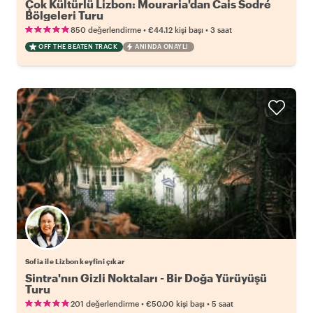
Çok Kültürlü Lizbon: Mouraria'dan Cais Sodré
Bölgeleri Turu
•
•
850 değerlendirme
€44.12
kişi başı
3 saat
OFF THE BEATEN TRACK
ANINDA ONAYLI
Sofia ile Lizbon keyfini çıkar
Sintra'nın Gizli Noktaları - Bir Doğa Yürüyüşü
Turu
•
•
201 değerlendirme
€50.00
kişi başı
5 saat