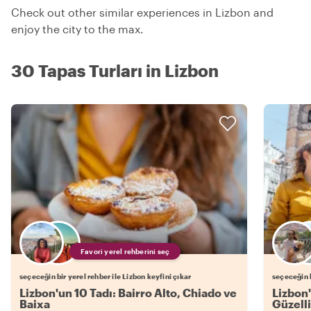
Check out other similar experiences in Lizbon and
enjoy the city to the max.
30 Tapas Turları in Lizbon
Favori yerel rehberini seç
seçeceğin bir yerel rehber ile Lizbon keyfini çıkar
seçeceğin b
Lizbon'un 10 Tadı: Bairro Alto, Chiado ve
Lizbon'
Baixa
Güzelli