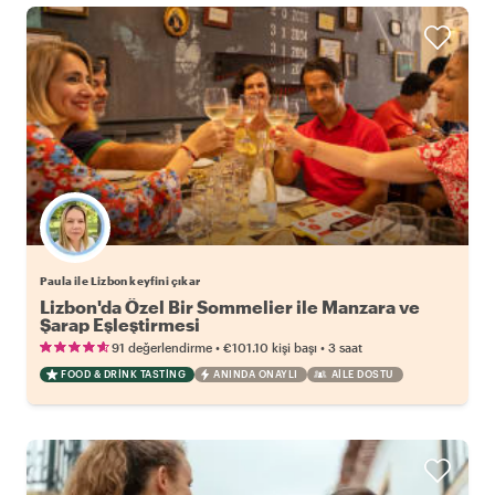
Paula ile Lizbon keyfini çıkar
Lizbon'da Özel Bir Sommelier ile Manzara ve
Şarap Eşleştirmesi
•
•
91 değerlendirme
€101.10
kişi başı
3 saat
FOOD & DRINK TASTING
ANINDA ONAYLI
AILE DOSTU