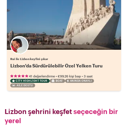
Rui ile Lizbon keyfini çıkar
Lizbon'da Sürdürülebilir Özel Yelken Turu
•
•
41 değerlendirme
€99.26
kişi başı
3 saat
CITY HIGHLIGHT TOUR
BOAT
ANINDA ONAYLI
AILE DOSTU
Lizbon şehrini keşfet
seçeceğin bir
yerel