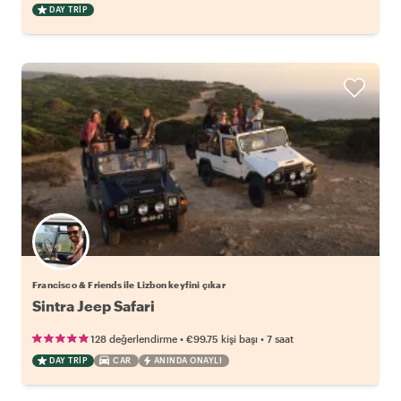
DAY TRIP
Francisco & Friends ile Lizbon keyfini çıkar
Sintra Jeep Safari
•
•
128 değerlendirme
€99.75
kişi başı
7 saat
DAY TRIP
CAR
ANINDA ONAYLI