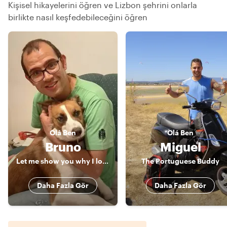
Kişisel hikayelerini öğren ve Lizbon şehrini onlarla
birlikte nasıl keşfedebileceğini öğren
Olá
Ben
Olá
Ben
Bruno
Miguel
Let me show you why I love Portugal
The Portuguese Buddy
Daha Fazla Gör
Daha Fazla Gör