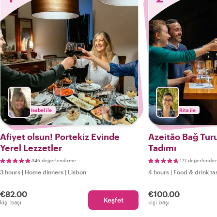
Isabel ile
Rita ile
Afiyet olsun! Portekiz Evinde
Azeitão Bağ Tur
Yerel Lezzetler
Tadımı
346 değerlendirme
177 değerlendi
3 hours
|
Home dinners
|
Lisbon
4 hours
|
Food & drink ta
€82.00
€100.00
Keşfet
kişi başı
kişi başı