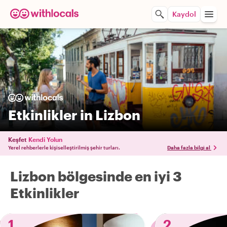
Kaydol
Etkinlikler in Lizbon
Keşfet
Kendi Yolun
Yerel rehberlerle kişiselleştirilmiş şehir turları.
Daha fazla bilgi al
Lizbon bölgesinde en iyi 3
Etkinlikler
1
2