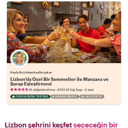
Paula ile Lizbon keyfini çıkar
Lizbon'da Özel Bir Sommelier ile Manzara ve
Şarap Eşleştirmesi
•
•
91 değerlendirme
€101.10
kişi başı
3 saat
FOOD & DRINK TASTING
ANINDA ONAYLI
AILE DOSTU
Lizbon şehrini keşfet
seçeceğin bir