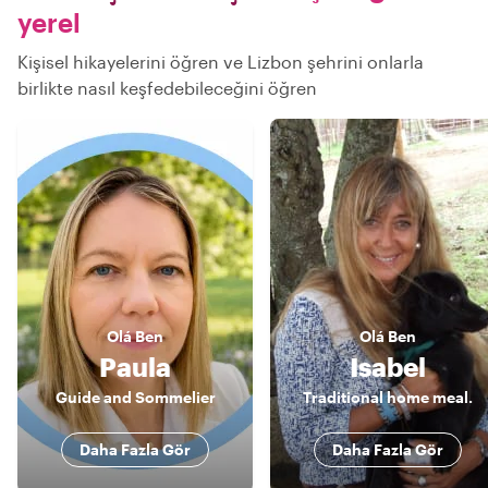
yerel
Kişisel hikayelerini öğren ve Lizbon şehrini onlarla
birlikte nasıl keşfedebileceğini öğren
Olá
Ben
Olá
Ben
Paula
Isabel
Guide and Sommelier
Traditional home meal.
Daha Fazla Gör
Daha Fazla Gör