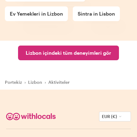
Ev Yemekleri in Lizbon
Sintra in Lisbon
Lizbon içindeki tüm deneyimleri gör
Portekiz
›
Lizbon
›
Aktiviteler
EUR (€)