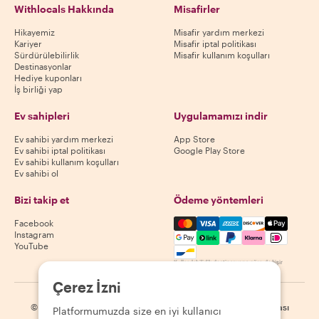
Withlocals Hakkında
Misafirler
Hikayemiz
Misafir yardım merkezi
Kariyer
Misafir iptal politikası
Sürdürülebilirlik
Misafir kullanım koşulları
Destinasyonlar
Hediye kuponları
İş birliği yap
Ev sahipleri
Uygulamamızı indir
Ev sahibi yardım merkezi
App Store
Ev sahibi iptal politikası
Google Play Store
Ev sahibi kullanım koşulları
Ev sahibi ol
Bizi takip et
Ödeme yöntemleri
Mastercard, Visa, Amex, Di
Facebook
Instagram
YouTube
Kullanılabilirlik destinasyona göre değişir
Çerez İzni
©
2026
Withlocals.com
|
Gizlilik Politikası
|
Çerezler
|
Site haritası
Platformumuzda size en iyi kullanıcı