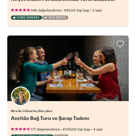
•
•
346 değerlendirme
€82.00
kişi başı
3 saat
HOME DINNERS
AILE DOSTU
Rita ile Lizbon keyfini çıkar
Azeitão Bağ Turu ve Şarap Tadımı
•
•
177 değerlendirme
€100.00
kişi başı
4 saat