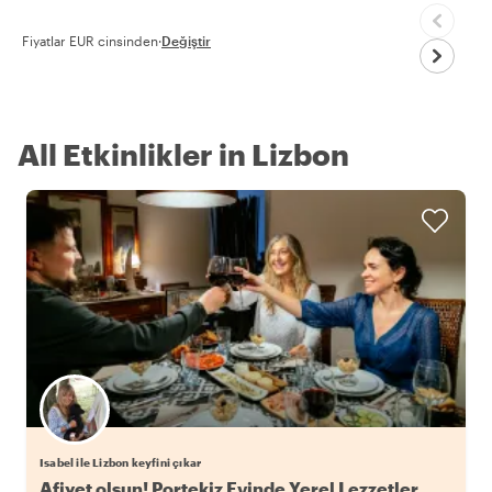
Fiyatlar EUR cinsinden
·
Değiştir
All Etkinlikler in Lizbon
Isabel ile Lizbon keyfini çıkar
Afiyet olsun! Portekiz Evinde Yerel Lezzetler