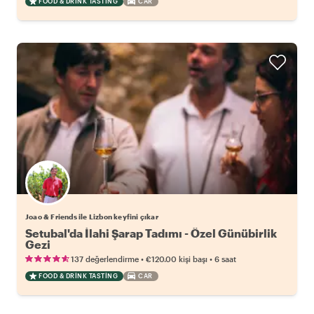
FOOD & DRINK TASTING
CAR
Joao & Friends ile Lizbon keyfini çıkar
Setubal'da İlahi Şarap Tadımı - Özel Günübirlik
Gezi
•
•
137 değerlendirme
€120.00
kişi başı
6 saat
FOOD & DRINK TASTING
CAR