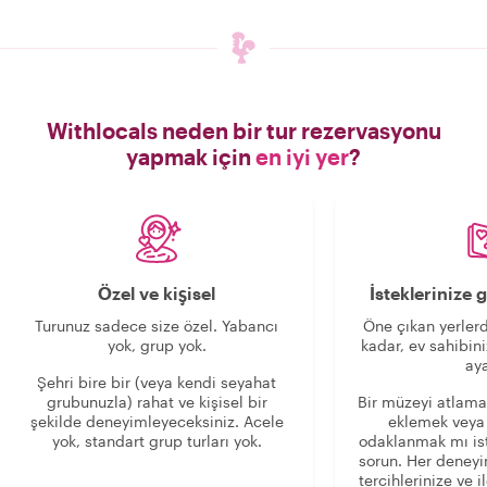
Withlocals neden bir tur rezervasyonu
yapmak için
en iyi yer
?
Özel ve kişisel
İsteklerinize
Turunuz sadece size özel. Yabancı
Öne çıkan yerlerd
yok, grup yok.
kadar, ev sahibini
aya
Şehri bire bir (veya kendi seyahat
grubunuzla) rahat ve kişisel bir
Bir müzeyi atlama
şekilde deneyimleyeceksiniz. Acele
eklemek veya
yok, standart grup turları yok.
odaklanmak mı is
sorun. Her deney
tercihlerinize ve i