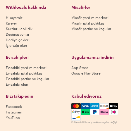
Withlocals hakkında
Misafirler
Hikayemiz
Misafir yardım merkezi
Kariyer
Misafir iptal politikası
Sürdürülebilirlik
Misafir şartlar ve koşulları
Destinasyonlar
Hediye çekleri
İş ortağı olun
Ev sahipleri
Uygulamamızı indirin
Ev sahibi yardım merkezi
App Store
Ev sahibi iptal politikası
Google Play Store
Ev sahibi şartlar ve koşulları
Ev sahibi olun
Bizi takip edin
Kabul ediyoruz
Mastercard, Visa, Amex, Di
Facebook
Instagram
YouTube
Kullanılabilirlik varış noktasına göre değişir