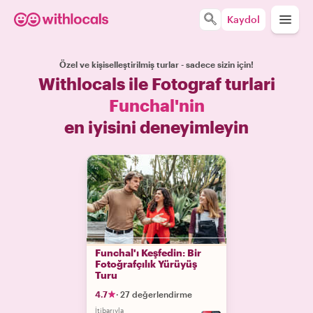
Kaydol
Özel ve kişiselleştirilmiş turlar - sadece sizin için!
Withlocals ile Fotograf turlari
Funchal'nin
en iyisini deneyimleyin
Funchal'ı Keşfedin: Bir
Fotoğrafçılık Yürüyüş
Turu
4.7
·
27 değerlendirme
İtibarıyla