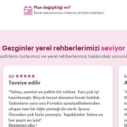
Plan değişikliği mi?
Rezervasyonunuzu kolayca yeniden planlayın
Gezginler yerel rehberlerimizi
seviyor
safirlerin turlarımız ve yerel rehberlerimiz hakkındaki yoruml
5.0
5
Tavsiye edilir
A
"Telma, samimi ve yetkin bir rehber. Turu çok iyi
"
hazırlamıştı. Birçok lezzet deneme fırsatı bulduk.
t
Tadımların yanı sıra Portekiz spesiyalitelerinden
t
oluşan tam bir öğle yemeği de vardı. İpucu:
a
Önceden çok fazla yemeyin. Teşekkürler Telma ve
t
her şeyin en iyisi"
s
Devamını oku
D