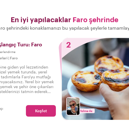
En iyi yapılacaklar
Faro şehrinde
ro şehrindeki konaklamanızı bu yapılacak şeylerle tamamla
2
şlangıç Turu: Faro
ğerlendirme
rlari
|
Faro
bine giden yol lezzetinden
özel yemek turunda, yerel
i tadımlarla Faro'yu mutfağı
anıyacaksınız. Yerel bir yemek
 yemek ve şehir öne çıkanları
steklerinizi tatmin ederek
ro lezzetini tattırmaya hazır.
aşı
Keşfet
Telma ile