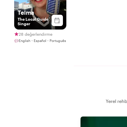
Telma
The Local Guide
Singer
28 değerlendirme
English・Español・Português
Yerel rehb