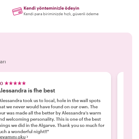
Kendi yönteminizle ödeyin
Kendi para biriminizde hızlı, güvenli ödeme
arı
.0
5.0
lessandra is fhe best
Faro a
Alessandra took us to local, hole in the wall spots
"Our food
hat we never would have found on our own. The
was our
our was made all the better by Alessandra’s warm
well ch
nd welcoming personality. This is one of the best
food. The highlight was the finale - the wine tasting
hings we did in the Algarve. Thank you so much for
at Opus One. Pedro, the so
uch a wonderful night!!"
knowledgea
evamını oku
Devamı
the bes