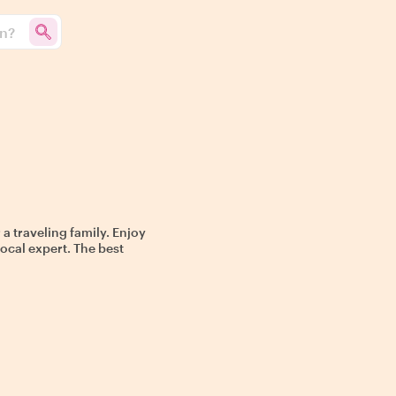
un?
 a traveling family. Enjoy
local expert. The best