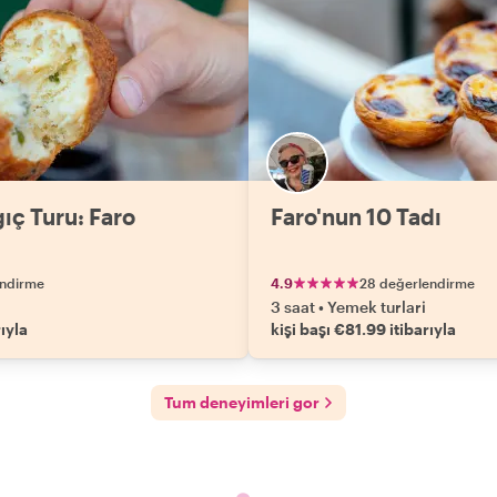
ıç Turu: Faro
Faro'nun 10 Tadı
endirme
4.9
28 değerlendirme
3 saat
•
Yemek turlari
ıyla
kişi başı €81.99 itibarıyla
Tum deneyimleri gor