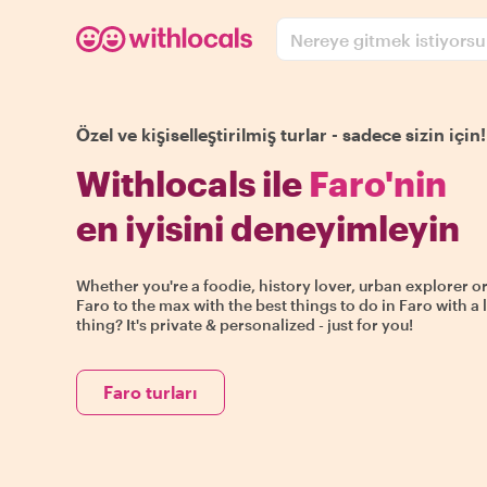
Nereye gitmek istiyors
Özel ve kişiselleştirilmiş turlar - sadece sizin için!
Withlocals ile
Faro'nin
en iyisini deneyimleyin
Whether you're a foodie, history lover, urban explorer or
Faro to the max with the best things to do in Faro with a 
thing? It's private & personalized - just for you!
Faro turları