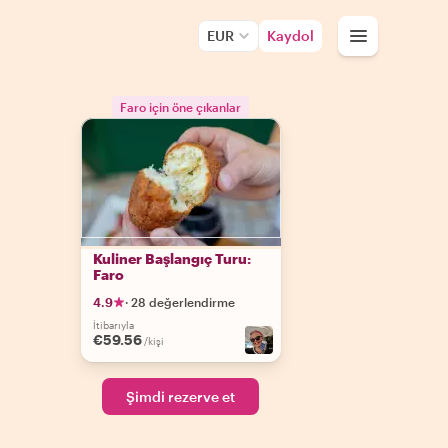
EUR
Kaydol
Faro için öne çıkanlar
Kuliner Başlangıç Turu:
Faro
4.9
·
28 değerlendirme
İtibarıyla
€59.56
/kişi
Şimdi rezerve et