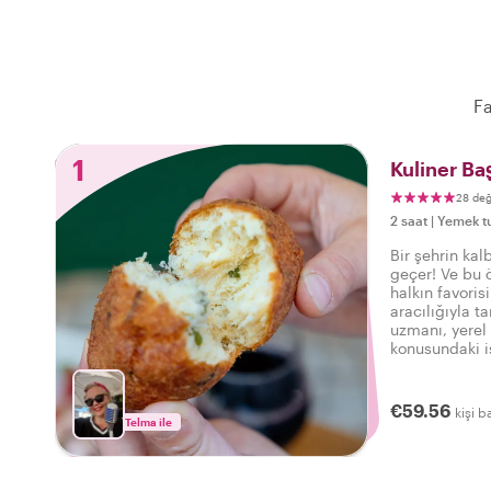
Fa
1
Kuliner Ba
28 de
2 saat
|
Yemek tu
Bir şehrin kal
geçer! Ve bu 
halkın favoris
aracılığıyla t
uzmanı, yerel
konusundaki i
size gerçek Fa
€59.56
kişi b
Telma ile