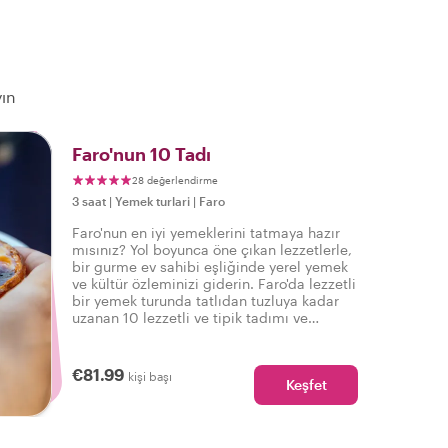
yın
Faro'nun 10 Tadı
28 değerlendirme
3 saat
|
Yemek turlari
|
Faro
Faro'nun en iyi yemeklerini tatmaya hazır
mısınız? Yol boyunca öne çıkan lezzetlerle,
bir gurme ev sahibi eşliğinde yerel yemek
ve kültür özleminizi giderin. Faro'da lezzetli
bir yemek turunda tatlıdan tuzluya kadar
uzanan 10 lezzetli ve tipik tadımı ve
içecekleri deneyimleyin.
€81.99
kişi başı
Keşfet