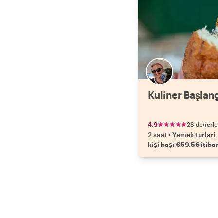
Kuliner Başlang
4.9
28 değerl
2 saat
•
Yemek turlari
kişi başı €59.56 itibar