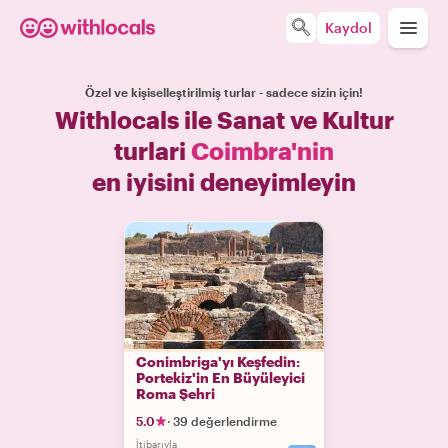
Kaydol
Özel ve kişiselleştirilmiş turlar - sadece sizin için!
Withlocals ile Sanat ve Kultur
turlari
Coimbra'nin
en iyisini deneyimleyin
Conimbriga'yı Keşfedin:
Portekiz'in En Büyüleyici
Roma Şehri
5.0
·
39 değerlendirme
İtibarıyla