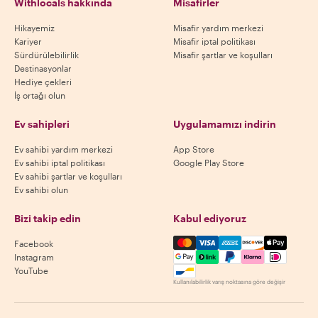
Withlocals hakkında
Misafirler
Hikayemiz
Misafir yardım merkezi
Kariyer
Misafir iptal politikası
Sürdürülebilirlik
Misafir şartlar ve koşulları
Destinasyonlar
Hediye çekleri
İş ortağı olun
Ev sahipleri
Uygulamamızı indirin
Ev sahibi yardım merkezi
App Store
Ev sahibi iptal politikası
Google Play Store
Ev sahibi şartlar ve koşulları
Ev sahibi olun
Bizi takip edin
Kabul ediyoruz
Mastercard, Visa, Amex, Di
Facebook
Instagram
YouTube
Kullanılabilirlik varış noktasına göre değişir