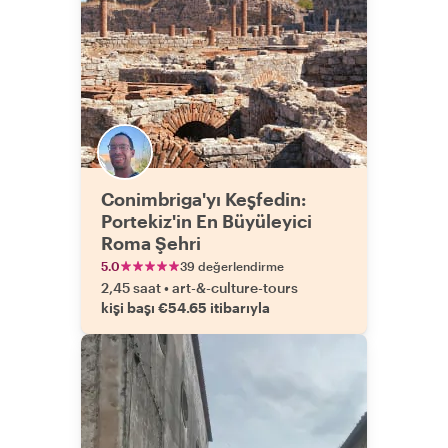
Conimbriga'yı Keşfedin:
Portekiz'in En Büyüleyici
Roma Şehri
5.0
39 değerlendirme
2,45 saat
•
art-&-culture-tours
kişi başı €54.65 itibarıyla