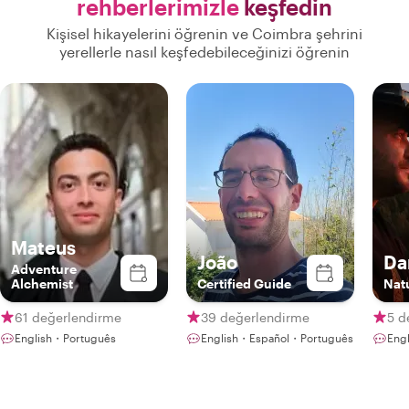
rehberlerimizle
keşfedin
Kişisel hikayelerini öğrenin ve Coimbra şehrini
yerellerle nasıl keşfedebileceğinizi öğrenin
Mateus
João
Da
Adventure
Alchemist
Certified Guide
Nat
61 değerlendirme
39 değerlendirme
5 d
English・Português
English・Español・Português
Eng