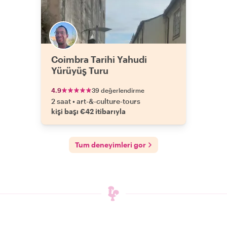
Coimbra Tarihi Yahudi
Yürüyüş Turu
4.9
39 değerlendirme
2 saat
•
art-&-culture-tours
kişi başı €42 itibarıyla
Tum deneyimleri gor