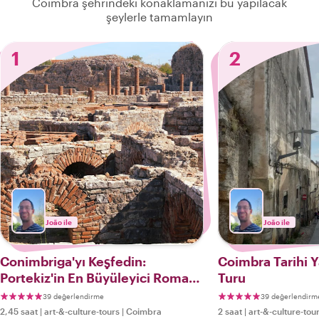
Coimbra şehrindeki konaklamanızı bu yapılacak
şeylerle tamamlayın
1
2
João ile
João ile
Conimbriga'yı Keşfedin:
Coimbra Tarihi 
Portekiz'in En Büyüleyici Roma
Turu
Şehri
39 değerlendirme
39 değerlendirm
2,45 saat
|
art-&-culture-tours
|
Coimbra
2 saat
|
art-&-culture-tou