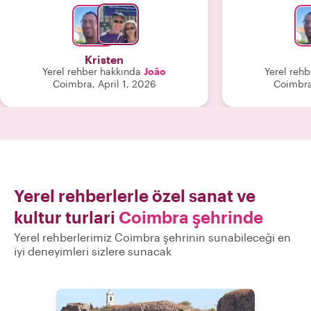
yardımcı oldu 
keşfedebilece
alan daha öne
şehri João il
Kristen
kesinli
Yerel rehber hakkında
João
Yerel reh
Coimbra, April 1, 2026
Coimbra
Yerel rehberlerle özel sanat ve
kultur turlari
Coimbra şehrinde
Yerel rehberlerimiz Coimbra şehrinin sunabileceği en
iyi deneyimleri sizlere sunacak