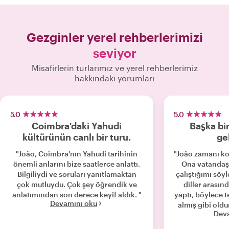
Gezginler yerel rehberlerimizi
seviyor
Misafirlerin turlarımız ve yerel rehberlerimiz
hakkındaki yorumları
5.0
5.0
Coimbra'daki Yahudi
Başka bir
kültürünün canlı bir turu.
ge
"João, Coimbra'nın Yahudi tarihinin
"João zamanı k
önemli anlarını bize saatlerce anlattı.
Ona vatandaşl
Bilgiliydi ve soruları yanıtlamaktan
çalıştığımı söy
çok mutluydu. Çok şey öğrendik ve
diller arasın
anlatımından son derece keyif aldık. "
yaptı, böylece te
Devamını oku
almış gibi old
Dev
yemeği içi
mükemmel r