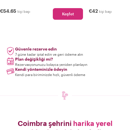
€54.65
€42
kişi başı
kişi başı
Keşfet
Güvenle rezerve edin
7 güne kadar iptal edin ve geri ödeme alın
Plan değişikliği mi?
Rezervasyonunuzu kolayca yeniden planlayın
Kendi yönteminizle ödeyin
Kendi para biriminizde hızlı, güvenli ödeme
Coimbra şehrini
harika yerel