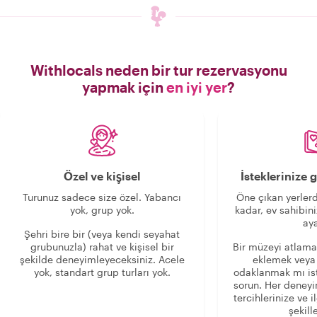
Withlocals neden bir tur rezervasyonu
yapmak için
en iyi yer
?
Özel ve kişisel
İsteklerinize
Turunuz sadece size özel. Yabancı
Öne çıkan yerlerd
yok, grup yok.
kadar, ev sahibini
aya
Şehri bire bir (veya kendi seyahat
grubunuzla) rahat ve kişisel bir
Bir müzeyi atlama
şekilde deneyimleyeceksiniz. Acele
eklemek veya
yok, standart grup turları yok.
odaklanmak mı is
sorun. Her deney
tercihlerinize ve i
şekille