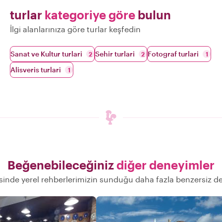
turlar
kategoriye göre
bulun
İlgi alanlarınıza göre turlar keşfedin
Sanat ve Kultur turlari
Sehir turlari
Fotograf turlari
2
2
1
Alisveris turlari
1
Beğenebileceğiniz
diğer deneyimler
inde yerel rehberlerimizin sunduğu daha fazla benzersiz d