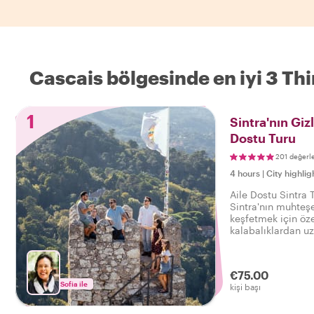
Cascais bölgesinde en iyi 3 Th
1
Sintra'nın Giz
Dostu Turu
201 değerl
4 hours
|
City highlig
Aile Dostu Sintra T
Sintra'nın muhteş
keşfetmek için öze
kalabalıklardan uz
€75.00
Sofia ile
kişi başı