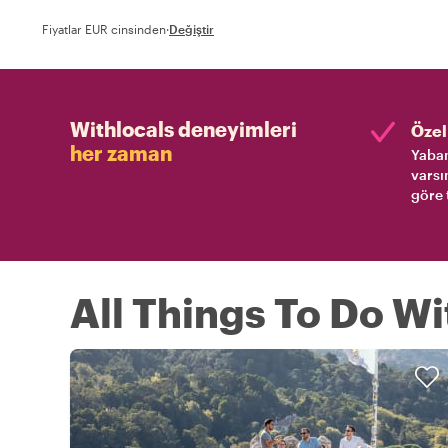
Fiyatlar EUR cinsinden
·
Değiştir
Withlocals deneyimleri
Özel 
her zaman
Yaban
varsı
göre 
All Things To Do Wi