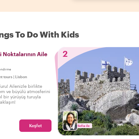
ings To Do With Kids
2
li Noktalarının Aile
endirme
ht tours
|
Lisbon
uru! Ailenizle birlikte
em ve büyülü atmosferini
l bir yürüyüş turuyla
aklaşın!
Keşfet
Sofia ile