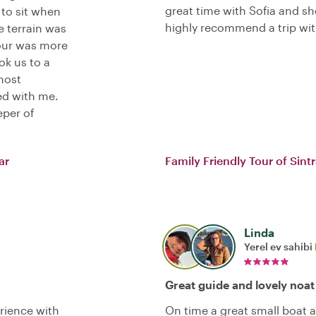
great time with Sofia and sh
to sit when
highly recommend a trip wit
 terrain was
tour was more
ok us to a
most
ed with me.
eper of
ar
Family Friendly Tour of Sint
Linda
Yerel ev sahibi
Great guide and lovely noat
erience with
On time a great small boat a