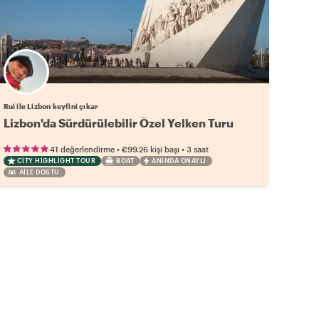
Rui ile Lizbon keyfini çıkar
Lizbon'da Sürdürülebilir Özel Yelken Turu
•
•
41 değerlendirme
€99.26
kişi başı
3 saat
CITY HIGHLIGHT TOUR
BOAT
ANINDA ONAYLI
AILE DOSTU