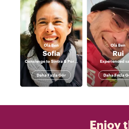
Olá
Ben
Olá
Ben
Sofia
Rui
Concierge to Sintra & Portugal
Experienced sa
Daha Fazla Gör
Daha Fazla G
Enjoy t