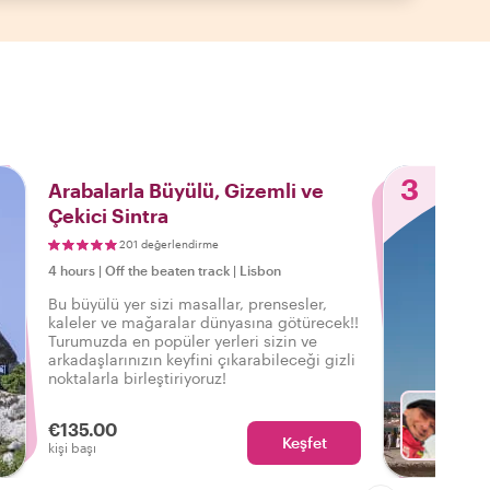
3
Arabalarla Büyülü, Gizemli ve
Çekici Sintra
201 değerlendirme
4 hours
|
Off the beaten track
|
Lisbon
Bu büyülü yer sizi masallar, prensesler,
kaleler ve mağaralar dünyasına götürecek!!
Turumuzda en popüler yerleri sizin ve
arkadaşlarınızın keyfini çıkarabileceği gizli
noktalarla birleştiriyoruz!
€135.00
Keşfet
Rui ile
kişi başı