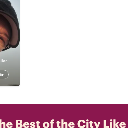
ilor
ör
he Best of the City Like