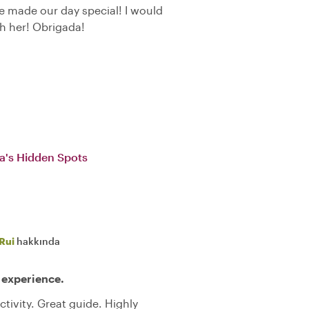
e made our day special! I would
h her! Obrigada!
ra's Hidden Spots
Rui
hakkında
 experience.
ctivity. Great guide. Highly