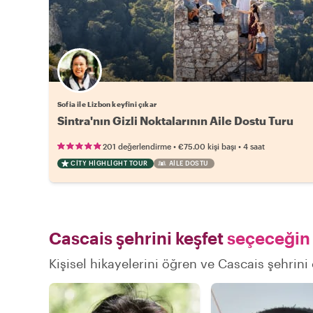
Sofia ile Lizbon keyfini çıkar
Sintra'nın Gizli Noktalarının Aile Dostu Turu
•
•
201 değerlendirme
€75.00
kişi başı
4 saat
CITY HIGHLIGHT TOUR
AILE DOSTU
Cascais şehrini keşfet
seçeceğin 
Kişisel hikayelerini öğren ve Cascais şehrini 