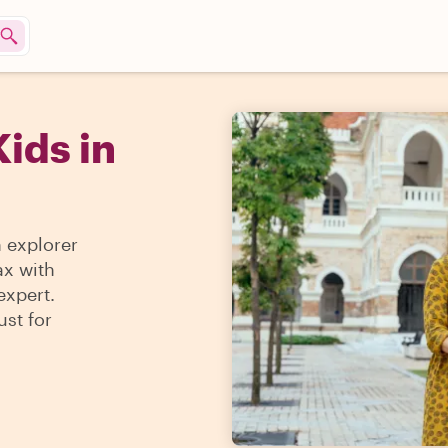
ids in
n explorer
ax with
expert.
ust for