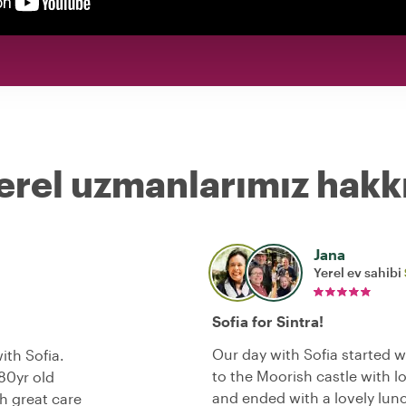
erel uzmanlarımız hakk
Jana
Yerel ev sahibi
Sofia for Sintra!
Our day with Sofia started w
ith Sofia.
to the Moorish castle with l
 80yr old
and ended with a lovely lunc
h great care