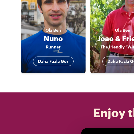
Olá
Ben
Olá
Ben
Nuno
Joao & Fri
Runner
The friendly "Win
Daha Fazla Gör
Daha Fazla G
Enjoy t