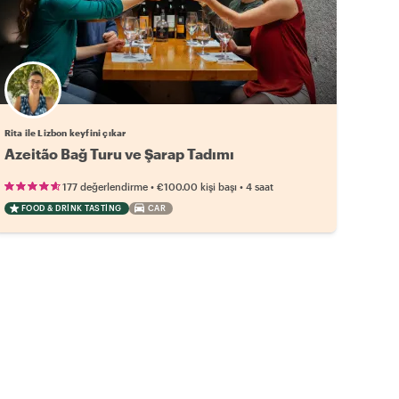
Rita ile Lizbon keyfini çıkar
Azeitão Bağ Turu ve Şarap Tadımı
•
•
177 değerlendirme
€100.00
kişi başı
4 saat
FOOD & DRINK TASTING
CAR