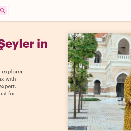
Şeyler in
n explorer
ax with
expert.
ust for