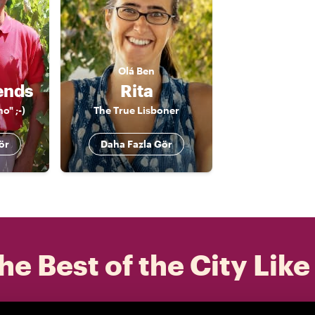
Olá
Ben
ends
Rita
o" ;-)
The True Lisboner
ör
Daha Fazla Gör
he Best of the City Like