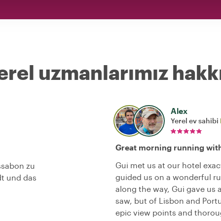
erel uzmanlarımız hakk
Alex
Yerel ev sahibi
Great morning running with
Gui met us at our hotel exa
issabon zu
guided us on a wonderful run
dt und das
along the way, Gui gave us a
saw, but of Lisbon and Port
epic view points and thorou