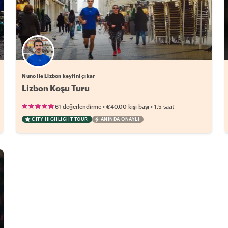
Nuno ile Lizbon keyfini çıkar
Lizbon Koşu Turu
•
•
61 değerlendirme
€40.00
kişi başı
1.5 saat
CITY HIGHLIGHT TOUR
ANINDA ONAYLI