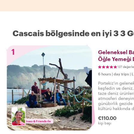
Cascais bölgesinde en iyi 3 3 
1
Geleneksel Ba
Öğle Yemeği 
137 değerl
6 hours
|
day trips
|
L
Portekiz'in gelene
keşfedin ve deniz, 
taze deniz ürünleri
atmosferi deneyim
günübirlik gezide P
kültürü hakkında d
€110.00
Joao & Friends ile
kişi başı