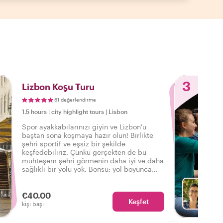
3
Lizbon Koşu Turu
61 değerlendirme
1.5 hours
|
city highlight tours
|
Lisbon
Spor ayakkabılarınızı giyin ve Lizbon'u
baştan sona koşmaya hazır olun! Birlikte
şehri sportif ve eşsiz bir şekilde
keşfedebiliriz. Çünkü gerçekten de bu
muhteşem şehri görmenin daha iyi ve daha
sağlıklı bir yolu yok. Bonsu: yol boyunca
yerel şehir ipuçları ve bilgiler!
€40.00
Keşfet
Rita ile
kişi başı