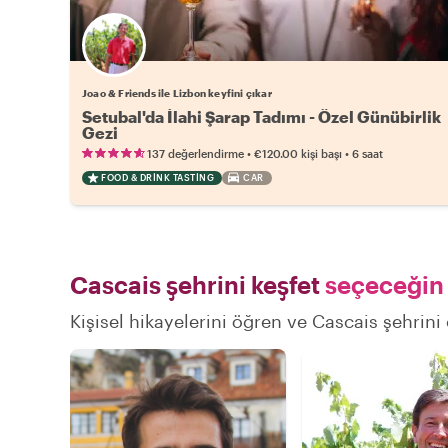
Joao & Friends ile Lizbon keyfini çıkar
Setubal'da İlahi Şarap Tadımı - Özel Günübirlik
Gezi
•
•
137 değerlendirme
€120.00
kişi başı
6 saat
FOOD & DRINK TASTING
CAR
Cascais şehrini keşfet
seçeceğin 
Kişisel hikayelerini öğren ve Cascais şehrini 