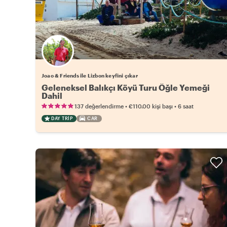
Joao & Friends ile Lizbon keyfini çıkar
Geleneksel Balıkçı Köyü Turu Öğle Yemeği
Dahil
•
•
137 değerlendirme
€110.00
kişi başı
6 saat
DAY TRIP
CAR