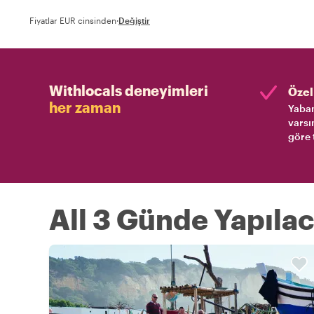
Fiyatlar EUR cinsinden
·
Değiştir
Withlocals deneyimleri
Özel 
her zaman
Yaban
varsı
göre 
All 3 Günde Yapılac