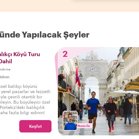
Günde Yapılacak Şeyler
2
lıkçı Köyü Turu
Dahil
endirme
isbon
ksel balıkçı köyünü
yerel pazarlar ve lezzetli
yle çevrili otantik bir
leyin. Bu büyüleyici özel
ortekiz'deki balıkçılık
aha fazla bilgi edinin!
Keşfet
Nuno ile