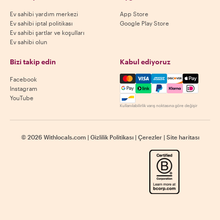
Ev sahibi yardım merkezi
App Store
Ev sahibi iptal politikası
Google Play Store
Ev sahibi şartlar ve koşulları
Ev sahibi olun
Bizi takip edin
Kabul ediyoruz
Mastercard, Visa, Amex, Di
Facebook
Instagram
YouTube
Kullanılabilirlik varış noktasına göre değişir
©
2026
Withlocals.com
|
Gizlilik Politikası
|
Çerezler
|
Site haritası