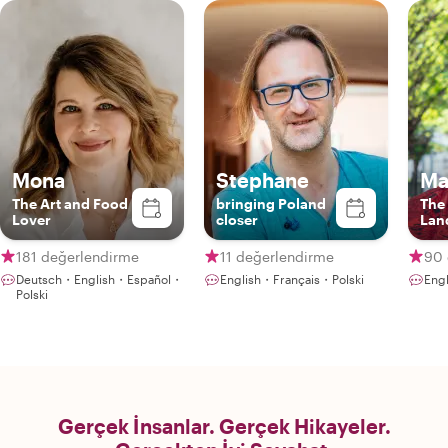
Mona
Stephane
Ma
The Art and Food
bringing Poland
The
Lover
closer
Lan
181 değerlendirme
11 değerlendirme
90 
Deutsch・English・Español・
English・Français・Polski
Eng
Polski
Gerçek İnsanlar. Gerçek Hikayeler.