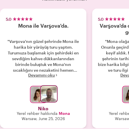
5.0
5.0
Mona ile Varşova'da.
Varşova'da 
g
"Varşova'nın güzel şehrinde Mona ile
"Mona olağa
harika bir yürüyüş turu yaptım.
Onunla geçird
Turumuza başlamak için şehirdeki en
keyif aldık
sevdiğim kahve dükkanlarından
şehrinin tarih
birinde buluştuk ve Mona'nın
bize harika bilg
sıcaklığını ve nezaketini hemen
ve turu ilg
Devamını oku
Dev
hissettim. Bu inanılmaz şehrin tarihi,
kişiselleştirdi.
dayanıklılığı, insanları, semtleri, yeni
ve lokantalar 
başlangıçları, mücadeleleri ve
bulundu. Var
zorlukları, iyimserliği hakkında bilgi
herkese kesinlik
dolu, kibar, mutlu, nazik bir kadın...
Tarihe ikimiz de tutkuyla bağlıyız, bu
Niko
yüzden Varşova'da yürürken onu
Yerel rehber hakkında
Mona
Yerel rehb
dinledim, dinledim ve konuştuk,
Warsaw, June 25, 2026
Warsaw
konuştuk. Mona, ilgi alanlarınızı içeren
bir yürüyüş turu düzenlemede esnektir,