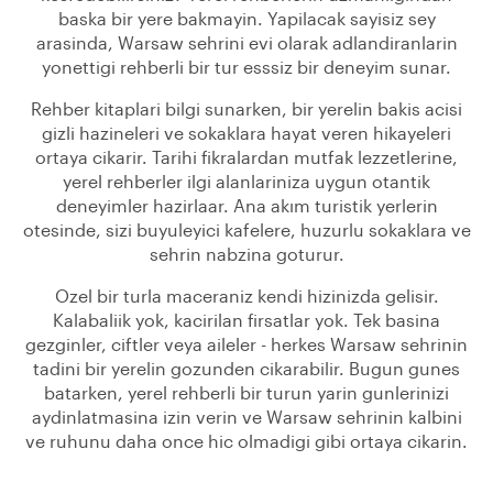
baska bir yere bakmayin. Yapilacak sayisiz sey
arasinda, Warsaw sehrini evi olarak adlandiranlarin
yonettigi rehberli bir tur esssiz bir deneyim sunar.
Rehber kitaplari bilgi sunarken, bir yerelin bakis acisi
gizli hazineleri ve sokaklara hayat veren hikayeleri
ortaya cikarir. Tarihi fikralardan mutfak lezzetlerine,
yerel rehberler ilgi alanlariniza uygun otantik
deneyimler hazirlaar. Ana akım turistik yerlerin
otesinde, sizi buyuleyici kafelere, huzurlu sokaklara ve
sehrin nabzina goturur.
Ozel bir turla maceraniz kendi hizinizda gelisir.
Kalabaliik yok, kacirilan firsatlar yok. Tek basina
gezginler, ciftler veya aileler - herkes Warsaw sehrinin
tadini bir yerelin gozunden cikarabilir. Bugun gunes
batarken, yerel rehberli bir turun yarin gunlerinizi
aydinlatmasina izin verin ve Warsaw sehrinin kalbini
ve ruhunu daha once hic olmadigi gibi ortaya cikarin.