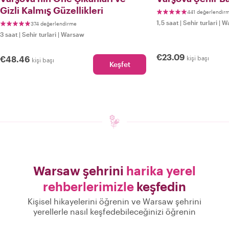
Gizli Kalmış Güzellikleri
441 değerlendir
1,5 saat
|
Sehir turlari
|
W
374 değerlendirme
3 saat
|
Sehir turlari
|
Warsaw
€23.09
€48.46
kişi başı
kişi başı
Keşfet
Warsaw şehrini
harika yerel
rehberlerimizle
keşfedin
Kişisel hikayelerini öğrenin ve Warsaw şehrini
yerellerle nasıl keşfedebileceğinizi öğrenin