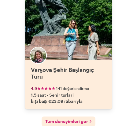
Varşova Şehir Başlangıç
Turu
4.9
441 değerlendirme
1,5 saat
•
Sehir turlari
kişi başı €23.09 itibarıyla
Tum deneyimleri gor