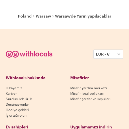
Poland
Warsaw
Warsaw'de Yarın yapılacaklar
EUR
-
€
Withlocals hakkında
Misafirler
Hikayemiz
Misafir yardım merkezi
Kariyer
Misafir iptal politikası
Sürdürülebilirlik
Misafir şartlar ve koşulları
Destinasyonlar
Hediye çekleri
İş ortağı olun
Ev sahipleri
Uygulamamızı indirin