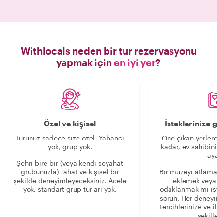
aktif olarak dinler ve bu şehre olan
sevgisini açık fikirli, büyük bir kalple,
içten gülümsemesiyle ve cömertliğiyle
paylaşır. Her şeyden önce Harika bir
insan... Bu turu asla unutmayacağım,
Withlocals neden bir tur rezervasyonu
TEŞEKKÜRLER ve Yunanistan'da
yapmak için
en iyi yer
?
görüşmek üzere😘"
Özel ve kişisel
İsteklerinize
Turunuz sadece size özel. Yabancı
Öne çıkan yerlerd
yok, grup yok.
kadar, ev sahibini
aya
Şehri bire bir (veya kendi seyahat
grubunuzla) rahat ve kişisel bir
Bir müzeyi atlama
şekilde deneyimleyeceksiniz. Acele
eklemek veya
yok, standart grup turları yok.
odaklanmak mı is
sorun. Her deney
tercihlerinize ve i
şekille