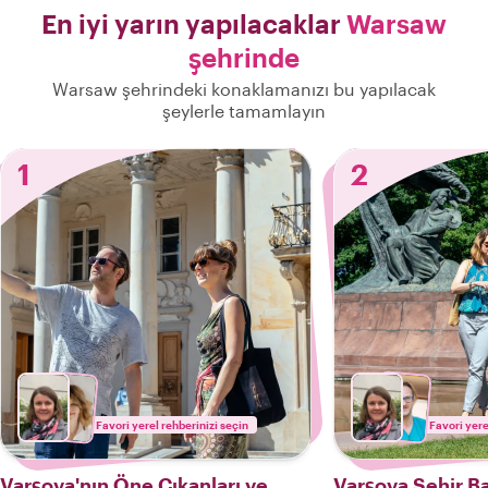
En iyi yarın yapılacaklar
Warsaw
şehrinde
Warsaw şehrindeki konaklamanızı bu yapılacak
şeylerle tamamlayın
1
2
Favori yerel rehberinizi seçin
Favori yere
Varşova'nın Öne Çıkanları ve
Varşova Şehir B