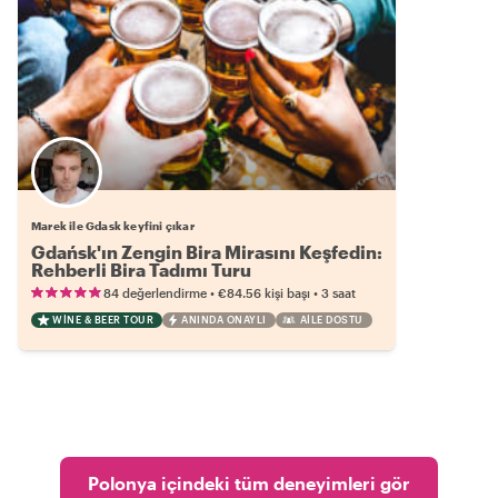
Marek ile Gdask keyfini çıkar
Gdańsk'ın Zengin Bira Mirasını Keşfedin:
Rehberli Bira Tadımı Turu
•
•
84 değerlendirme
€84.56
kişi başı
3 saat
WINE & BEER TOUR
ANINDA ONAYLI
AILE DOSTU
Polonya içindeki tüm deneyimleri gör