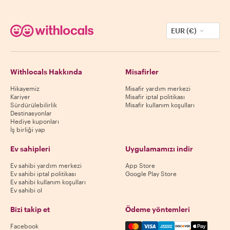
EUR (€)
Withlocals Hakkında
Misafirler
Hikayemiz
Misafir yardım merkezi
Kariyer
Misafir iptal politikası
Sürdürülebilirlik
Misafir kullanım koşulları
Destinasyonlar
Hediye kuponları
İş birliği yap
Ev sahipleri
Uygulamamızı indir
Ev sahibi yardım merkezi
App Store
Ev sahibi iptal politikası
Google Play Store
Ev sahibi kullanım koşulları
Ev sahibi ol
Bizi takip et
Ödeme yöntemleri
Mastercard, Visa, Amex, Di
Facebook