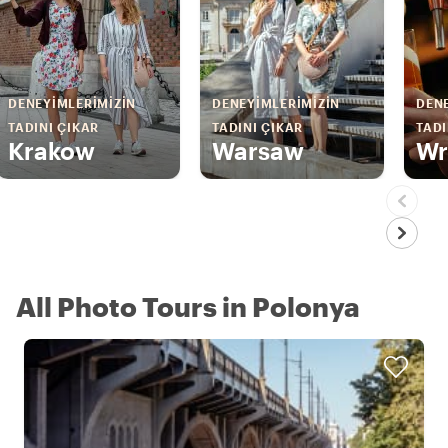
DENEYIMLERIMIZIN
DENEYIMLERIMIZIN
DENE
TADINI ÇIKAR
TADINI ÇIKAR
TADI
Krakow
Warsaw
Wr
All Photo Tours in Polonya