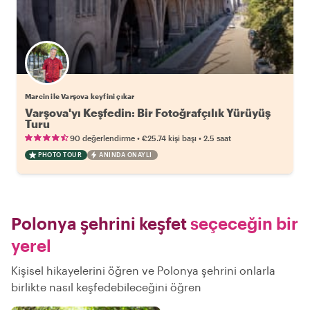
Marcin ile Varşova keyfini çıkar
Varşova'yı Keşfedin: Bir Fotoğrafçılık Yürüyüş
Turu
•
•
90 değerlendirme
€25.74
kişi başı
2.5 saat
PHOTO TOUR
ANINDA ONAYLI
Polonya şehrini keşfet
seçeceğin bir
yerel
Kişisel hikayelerini öğren ve Polonya şehrini onlarla
birlikte nasıl keşfedebileceğini öğren