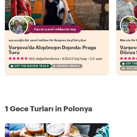
Favori yerel rehberini seç
seçeceğin bir yerel rehber ile Varşova keyfini çıkar
Marcin ile 
Varşova'da Alışılmışın Dışında: Praga
Varşova
Turu
Dünya S
•
•
363 değerlendirme
€29.53
kişi başı
2.5 saat
OFF TH
OFF THE BEATEN TRACK
ANINDA ONAYLI
AILE 
1 Gece Turları in Polonya