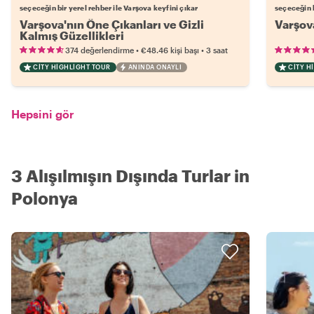
seçeceğin bir yerel rehber ile Varşova keyfini çıkar
seçeceğin b
Varşova'nın Öne Çıkanları ve Gizli
Varşov
Kalmış Güzellikleri
•
•
374 değerlendirme
€48.46
kişi başı
3 saat
CITY HIGHLIGHT TOUR
ANINDA ONAYLI
CITY H
Hepsini gör
3 Alışılmışın Dışında Turlar in
Polonya