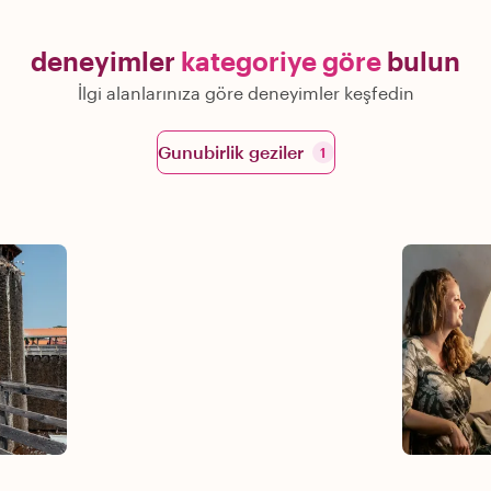
deneyimler
kategoriye göre
bulun
İlgi alanlarınıza göre deneyimler keşfedin
Gunubirlik geziler
1