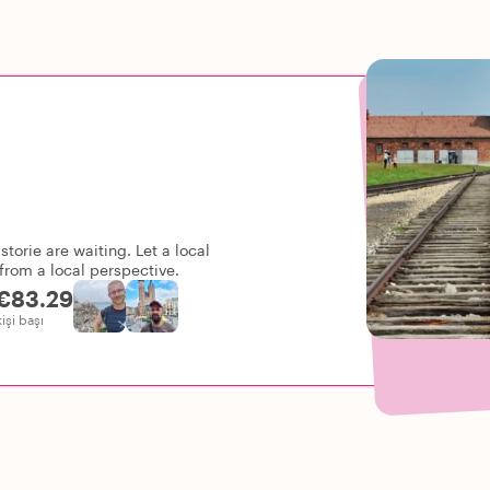
torie are waiting. Let a local
from a local perspective.
€83.29
kişi başı