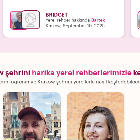
m
t
BRIDGET
e
Yerel rehber hakkında
Bartek
B
Krakow, September 19, 2025
w şehrini
harika yerel rehberlerimizle
ke
lerini öğrenin ve Krakow şehrini yerellerle nasıl keşfedebilec