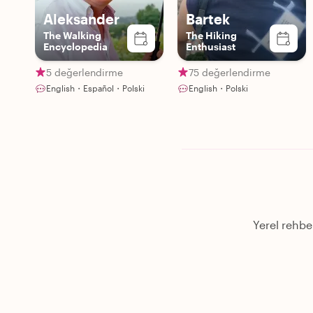
Aleksander
Bartek
The Walking
The Hiking
Encyclopedia
Enthusiast
5 değerlendirme
75 değerlendirme
English・Español・Polski
English・Polski
Yerel rehbe