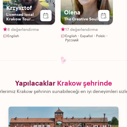
Krzysztof
Olena
Licensed local
Krakow Tour
The Creative Soul
Guide
8 değerlendirme
17 değerlendirme
English
English・Español・Polski・
Русский
Yapılacaklar
Krakow şehrinde
rlerimiz Krakow şehrinin sunabileceği en iyi deneyimleri siz