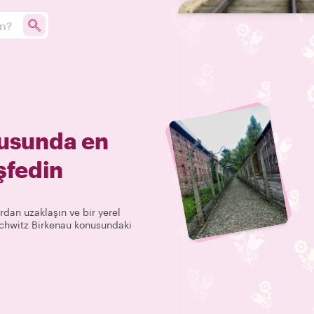
un?
usunda en
şfedin
rdan uzaklaşın ve bir yerel
uschwitz Birkenau konusundaki