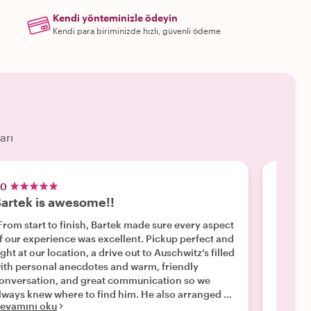
Kendi yönteminizle ödeyin
Kendi para biriminizde hızlı, güvenli ödeme
arı
.0
5.0
artek is awesome!!
Bartek
From start to finish, Bartek made sure every aspect
"Bartek
f our experience was excellent. Pickup perfect and
tour of
ight at our location, a drive out to Auschwitz’s filled
kilometers 
ith personal anecdotes and warm, friendly
about P
onversation, and great communication so we
about h
lways knew where to find him. He also arranged a
helping
evamını oku
Devamı
rivate tour of Auschwitz for us with one of the
Memori