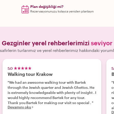
Plan değişikliği mi?
Rezervasyonunuzu kolayca yeniden planlayın
Gezginler yerel rehberlerimizi
seviyor
safirlerin turlarımız ve yerel rehberlerimiz hakkındaki yoruml
5.0
5
Walking tour Krakow
B
"We had an awesome walking tour with Bartek
"
through the Jewish quarter and Jewish Ghettos. He
o
is extremely knowledgeable with plenty of insight . I
r
would highly recommend Bartek for any tour.
w
Thank you Bartek for making our visit so special . "
c
Devamını oku
a
D
p