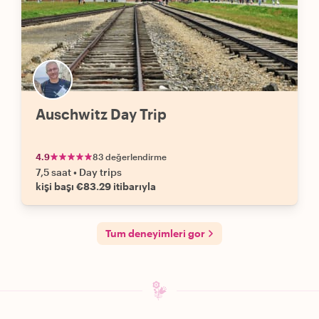
Auschwitz Day Trip
4.9
83 değerlendirme
7,5 saat
•
Day trips
kişi başı €83.29 itibarıyla
Tum deneyimleri gor