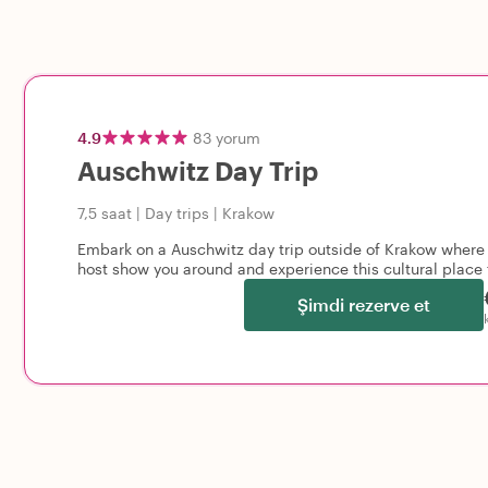
4.9
83
yorum
Auschwitz Day Trip
7,5 saat
|
Day trips
|
Krakow
Embark on a Auschwitz day trip outside of Krakow where s
host show you around and experience this cultural place 
Şimdi rezerve et