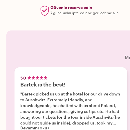
Güvenle rezerve edin
7 güne kadar iptal edin ve geri ödeme alın
Mi
5.0
Bartek is the best!
"Bartek picked us up at the hotel for our drive down
to Auschwitz. Extremely friendly, and
knowledgeable, he chatted with us about Poland,
answering our questions, giving us tips etc. He had
bought our tickets for the tour inside Auschwitz (he
could not guide us inside), dropped us, took my
Devamını oku
WhatsApp number so that he could communicate