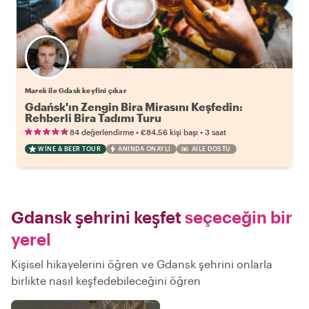
Marek ile Gdask keyfini çıkar
Gdańsk'ın Zengin Bira Mirasını Keşfedin:
Rehberli Bira Tadımı Turu
•
•
84 değerlendirme
€84.56
kişi başı
3 saat
WINE & BEER TOUR
ANINDA ONAYLI
AILE DOSTU
Gdansk şehrini keşfet
seçeceğin bir
yerel
Kişisel hikayelerini öğren ve Gdansk şehrini onlarla
birlikte nasıl keşfedebileceğini öğren