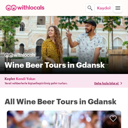
Kaydol
Wine Beer Tours in Gdansk
Keşfet
Kendi Yolun
Yerel rehberlerle kişiselleştirilmiş şehir turları.
Daha fazla bilgi al
All Wine Beer Tours in Gdansk