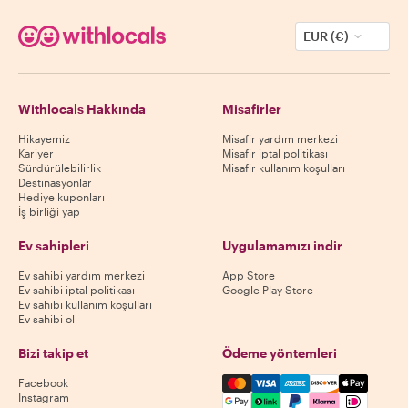
EUR (€)
Withlocals Hakkında
Misafirler
Hikayemiz
Misafir yardım merkezi
Kariyer
Misafir iptal politikası
Sürdürülebilirlik
Misafir kullanım koşulları
Destinasyonlar
Hediye kuponları
İş birliği yap
Ev sahipleri
Uygulamamızı indir
Ev sahibi yardım merkezi
App Store
Ev sahibi iptal politikası
Google Play Store
Ev sahibi kullanım koşulları
Ev sahibi ol
Bizi takip et
Ödeme yöntemleri
Mastercard, Visa, Amex, Di
Facebook
Instagram