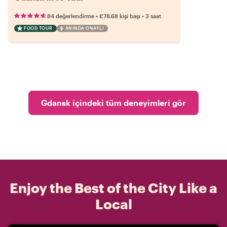
•
•
84 değerlendirme
€78.68
kişi başı
3 saat
FOOD TOUR
ANINDA ONAYLI
Gdansk içindeki tüm deneyimleri gör
Enjoy the Best of the City Like a
Local