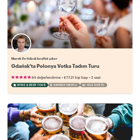
Marek ile Gdask keyfini çıkar
Gdańsk'ta Polonya Votka Tadım Turu
•
•
84 değerlendirme
€77.21
kişi başı
3 saat
WINE & BEER TOUR
ANINDA ONAYLI
AILE DOSTU