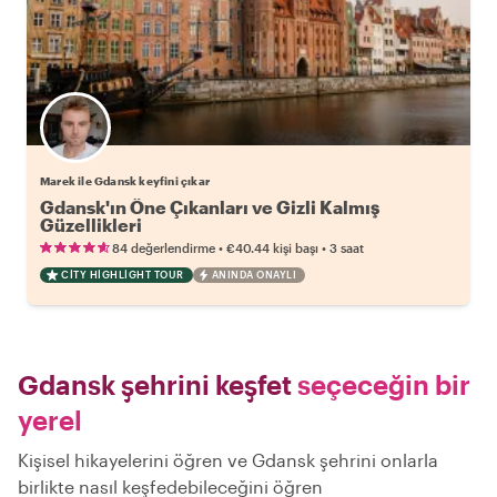
Marek ile Gdansk keyfini çıkar
Gdansk'ın Öne Çıkanları ve Gizli Kalmış
Güzellikleri
•
•
84 değerlendirme
€40.44
kişi başı
3 saat
CITY HIGHLIGHT TOUR
ANINDA ONAYLI
Gdansk şehrini keşfet
seçeceğin bir
yerel
Kişisel hikayelerini öğren ve Gdansk şehrini onlarla
birlikte nasıl keşfedebileceğini öğren