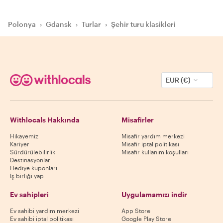
Polonya
›
Gdansk
›
Turlar
›
Şehir turu klasikleri
EUR (€)
Withlocals Hakkında
Misafirler
Hikayemiz
Misafir yardım merkezi
Kariyer
Misafir iptal politikası
Sürdürülebilirlik
Misafir kullanım koşulları
Destinasyonlar
Hediye kuponları
İş birliği yap
Ev sahipleri
Uygulamamızı indir
Ev sahibi yardım merkezi
App Store
Ev sahibi iptal politikası
Google Play Store