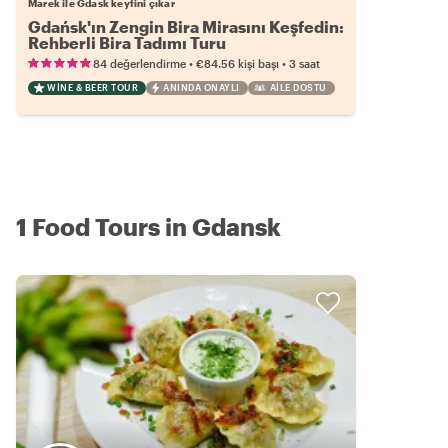
Marek ile Gdask keyfini çıkar
Gdańsk'ın Zengin Bira Mirasını Keşfedin:
Rehberli Bira Tadımı Turu
•
•
84 değerlendirme
€84.56
kişi başı
3 saat
WINE & BEER TOUR
ANINDA ONAYLI
AILE DOSTU
1 Food Tours in Gdansk