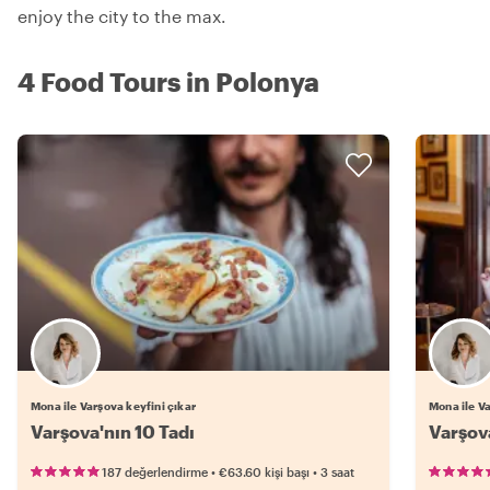
enjoy the city to the max.
4 Food Tours in Polonya
Mona ile Varşova keyfini çıkar
Mona ile Va
Varşova'nın 10 Tadı
Varşov
•
•
187 değerlendirme
€63.60
kişi başı
3 saat