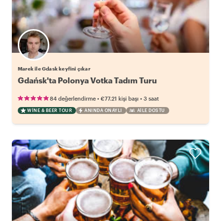
Marek ile Gdask keyfini çıkar
Gdańsk'ta Polonya Votka Tadım Turu
•
•
84 değerlendirme
€77.21
kişi başı
3 saat
WINE & BEER TOUR
ANINDA ONAYLI
AILE DOSTU