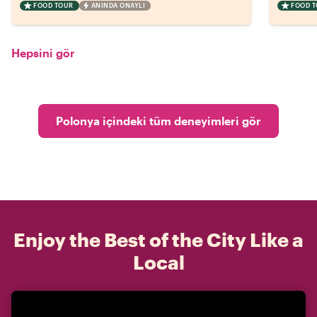
FOOD TOUR
ANINDA ONAYLI
FOOD 
Hepsini gör
Polonya içindeki tüm deneyimleri gör
Enjoy the Best of the City Like a
Local