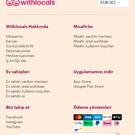
EUR (€)
Withlocals Hakkında
Misafirler
Hikayemiz
Misafir yardım merkezi
Kariyer
Misafir iptal politikası
Sürdürülebilirlik
Misafir kullanım koşulları
Destinasyonlar
Hediye kuponları
İş birliği yap
Ev sahipleri
Uygulamamızı indir
Ev sahibi yardım merkezi
App Store
Ev sahibi iptal politikası
Google Play Store
Ev sahibi kullanım koşulları
Ev sahibi ol
Bizi takip et
Ödeme yöntemleri
Mastercard, Visa, Amex, Di
Facebook
Instagram
YouTube
Kullanılabilirlik destinasyona göre değişir