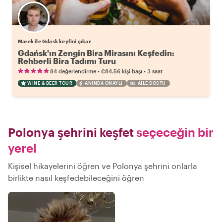
Marek ile Gdask keyfini çıkar
Gdańsk'ın Zengin Bira Mirasını Keşfedin:
Rehberli Bira Tadımı Turu
•
•
84 değerlendirme
€84.56
kişi başı
3 saat
WINE & BEER TOUR
ANINDA ONAYLI
AILE DOSTU
Polonya şehrini keşfet
seçeceğin bir
yerel
Kişisel hikayelerini öğren ve Polonya şehrini onlarla
birlikte nasıl keşfedebileceğini öğren