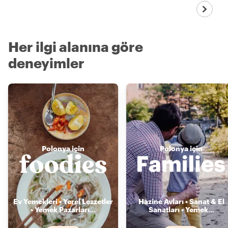
Her ilgi alanına göre
deneyimler
Polonya için
Polonya için
Ev Yemekleri • Yerel Lezzetler
Hazine Avları • Sanat & El
• Yemek Pazarları
...
Sanatları • Yemek
...