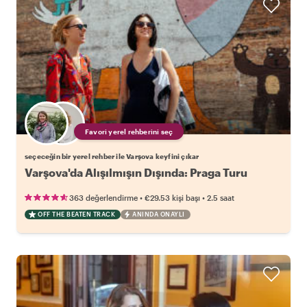
Favori yerel rehberini seç
seçeceğin bir yerel rehber ile Varşova keyfini çıkar
Varşova'da Alışılmışın Dışında: Praga Turu
•
•
363 değerlendirme
€29.53
kişi başı
2.5 saat
OFF THE BEATEN TRACK
ANINDA ONAYLI