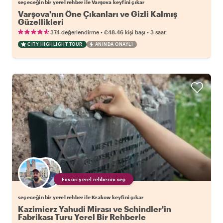
seçeceğin bir yerel rehber ile Varşova keyfini çıkar
Varşova'nın Öne Çıkanları ve Gizli Kalmış
Güzellikleri
•
•
374 değerlendirme
€48.46
kişi başı
3 saat
CITY HIGHLIGHT TOUR
ANINDA ONAYLI
Favori yerel rehberini seç
seçeceğin bir yerel rehber ile Krakow keyfini çıkar
Kazimierz Yahudi Mirası ve Schindler'in
Fabrikası Turu Yerel Bir Rehberle