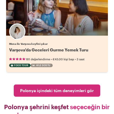
Mona ile Varşova keyfini çıkar
Varşova'da Geceleri Gurme Yemek Turu
•
•
181 değerlendirme
€43.00
kişi başı
3 saat
FOOD TOUR
AILE DOSTU
Polonya içindeki tüm deneyimleri gör
Polonya şehrini keşfet
seçeceğin bir