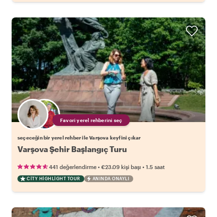
Favori yerel rehberini seç
seçeceğin bir yerel rehber ile Varşova keyfini çıkar
Varşova Şehir Başlangıç Turu
•
•
441 değerlendirme
€23.09
kişi başı
1.5 saat
CITY HIGHLIGHT TOUR
ANINDA ONAYLI