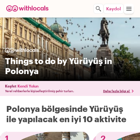
Kaydol
Things to do by Yürüyüş in
Polonya
Keşfet
Kendi Yolun
Yerel rehberlerle kişiselleştirilmiş şehir turları.
Daha fazla bilgi al
Polonya bölgesinde Yürüyüş
ile yapılacak en iyi 10 aktivite
1
2