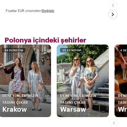
Fiyatlar EUR cinsinden
·
Değiştir
Polonya içindeki şehirler
44 DENEYIM
25 DENEYIM
4 D
DENEYIMLERIMIZIN
DENEYIMLERIMIZIN
DENE
TADINI ÇIKAR
TADINI ÇIKAR
TADI
Krakow
Warsaw
Wr