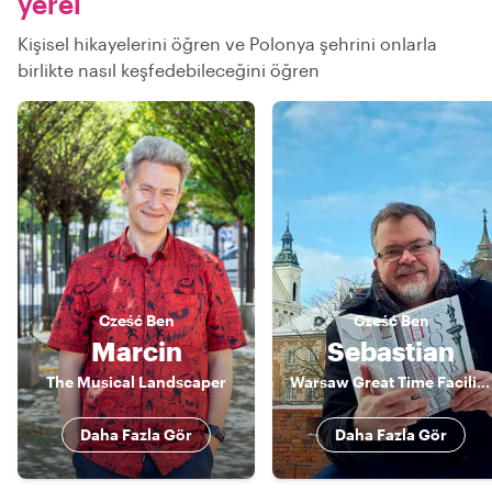
yerel
Kişisel hikayelerini öğren ve Polonya şehrini onlarla
birlikte nasıl keşfedebileceğini öğren
Cześć
Ben
Cześć
Ben
Marcin
Sebastian
The Musical Landscaper
Warsaw Great Time Facilitator
Daha Fazla Gör
Daha Fazla Gör