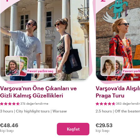
Favori yerlini seç
Favori yerl
Varşova'nın Öne Çıkanları ve
Varşova'da Alışı
Gizli Kalmış Güzellikleri
Praga Turu
374 değerlendirme
363 değerlendi
3 hours
|
City highlight tours
|
Warsaw
2.5 hours
|
Off the beaten
€48.46
€29.53
Keşfet
kişi başı
kişi başı