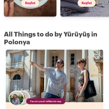
Keşfet
Keşfet
All Things to do by Yürüyüş in
Polonya
Favori yerel rehberini seç