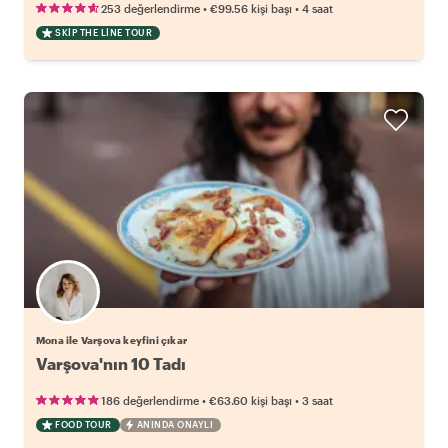
•
•
253 değerlendirme
€99.56
kişi başı
4 saat
SKIP THE LINE TOUR
Mona ile Varşova keyfini çıkar
Varşova'nın 10 Tadı
•
•
186 değerlendirme
€63.60
kişi başı
3 saat
FOOD TOUR
ANINDA ONAYLI