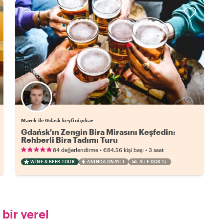
Marek ile Gdask keyfini çıkar
Gdańsk'ın Zengin Bira Mirasını Keşfedin:
Rehberli Bira Tadımı Turu
•
•
84 değerlendirme
€84.56
kişi başı
3 saat
WINE & BEER TOUR
ANINDA ONAYLI
AILE DOSTU
bir yerel