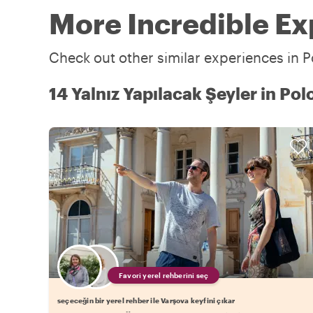
More Incredible Ex
Check out other similar experiences in P
14 Yalnız Yapılacak Şeyler in Po
Favori yerel rehberini seç
seçeceğin bir yerel rehber ile Varşova keyfini çıkar