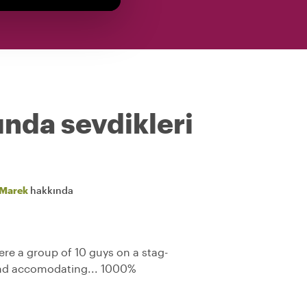
ında sevdikleri
Marek
hakkında
e a group of 10 guys on a stag-
nd accomodating... 1000%