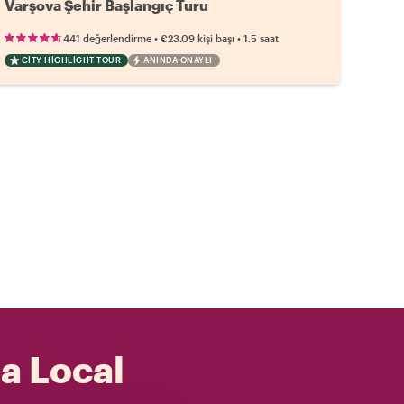
Varşova Şehir Başlangıç Turu
•
•
441 değerlendirme
€23.09
kişi başı
1.5 saat
CITY HIGHLIGHT TOUR
ANINDA ONAYLI
 a Local