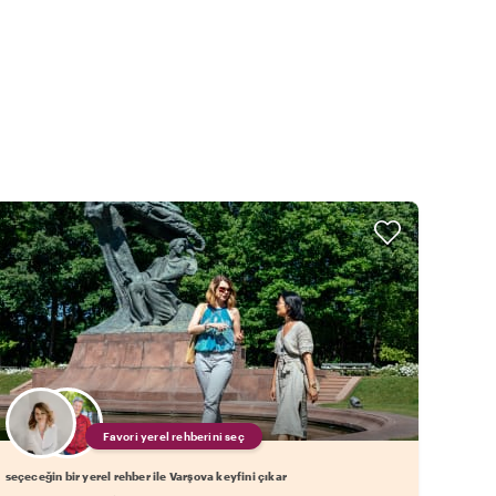
Favori yerel rehberini seç
seçeceğin bir yerel rehber ile Varşova keyfini çıkar