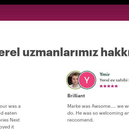
erel uzmanlarımız hakk
Ymir
Yerel ev sahibi
Brilliant
tour was a
Marke was Awsome.... we wer
ad eaten
do. He was so welcoming a
ries Next
reccomend.
oyed it