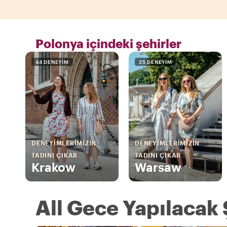
Polonya içindeki şehirler
44 DENEYIM
25 DENEYIM
DENEYIMLERIMIZIN
DENEYIMLERIMIZIN
TADINI ÇIKAR
TADINI ÇIKAR
Krakow
Warsaw
All Gece Yapılacak 