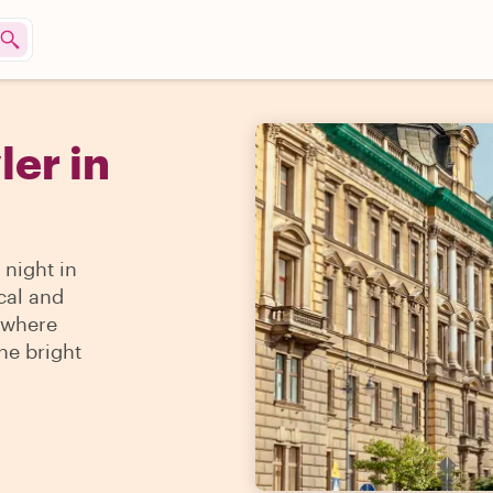
ler in
 night in
ocal and
 where
ine bright