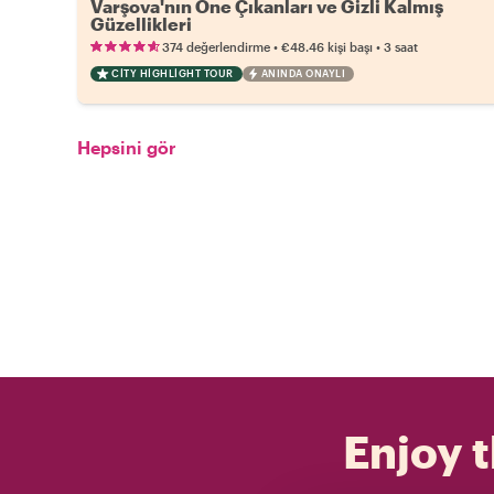
Varşova'nın Öne Çıkanları ve Gizli Kalmış
Güzellikleri
•
•
374 değerlendirme
€48.46
kişi başı
3 saat
CITY HIGHLIGHT TOUR
ANINDA ONAYLI
Hepsini gör
Enjoy t