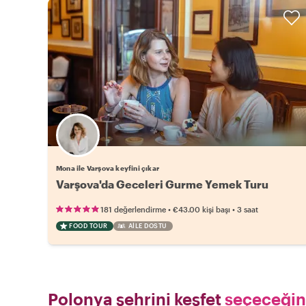
Mona ile Varşova keyfini çıkar
Varşova'da Geceleri Gurme Yemek Turu
•
•
181 değerlendirme
€43.00
kişi başı
3 saat
FOOD TOUR
AILE DOSTU
Polonya şehrini keşfet
seçeceğin 