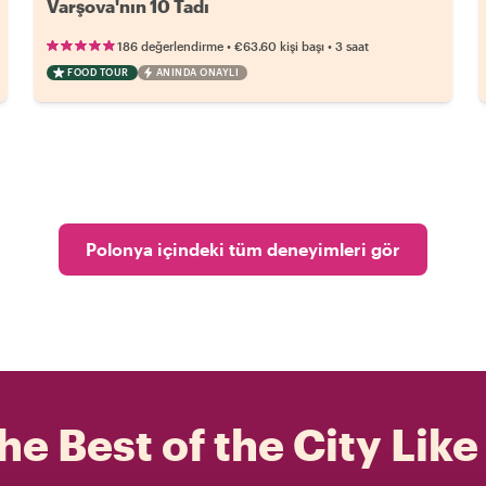
Varşova'nın 10 Tadı
•
•
186 değerlendirme
€63.60
kişi başı
3 saat
FOOD TOUR
ANINDA ONAYLI
Polonya içindeki tüm deneyimleri gör
he Best of the City Like