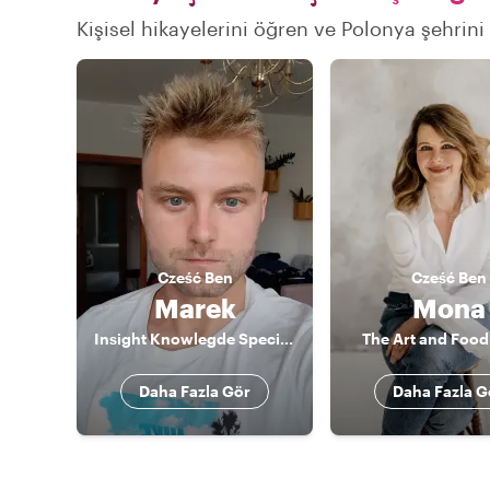
Kişisel hikayelerini öğren ve Polonya şehrini 
Cześć
Ben
Cześć
Ben
Marek
Mona
Insight Knowlegde Specialist
The Art and Food
Daha Fazla Gör
Daha Fazla G