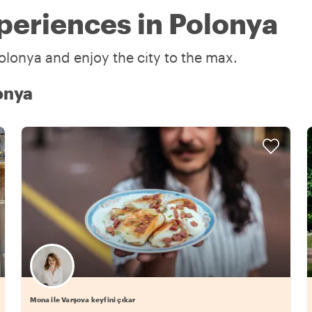
periences in Polonya
olonya and enjoy the city to the max.
lonya
Mona ile Varşova keyfini çıkar