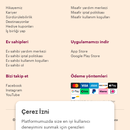
Hikayemiz
Misafir yardım merkezi
Kariyer
Misafir iptal politikası
Sürdürülebilirlik
Misafir kullanım koşulları
Destinasyonlar
Hediye kuponları
İş birliği yap
Ev sahipleri
Uygulamamızı indir
Ev sahibi yardım merkezi
App Store
Ev sahibi iptal politikası
Google Play Store
Ev sahibi kullanım koşulları
Ev sahibi ol
Bizi takip et
Ödeme yöntemleri
Mastercard, Visa, Amex, Di
Facebook
Instagram
YouTube
Kullanılabilirlik destinasyona göre değişir
Çerez İzni
©
2026
Withlocals.com
|
Gizlilik Politikası
|
Çerezler
|
Site haritası
Platformumuzda size en iyi kullanıcı
deneyimini sunmak için çerezleri