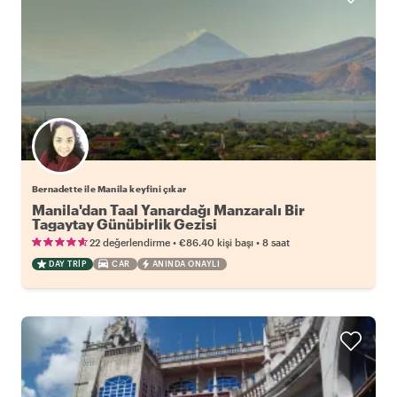
Bernadette ile Manila keyfini çıkar
Manila'dan Taal Yanardağı Manzaralı Bir
Tagaytay Günübirlik Gezisi
•
•
22 değerlendirme
€86.40
kişi başı
8 saat
DAY TRIP
CAR
ANINDA ONAYLI