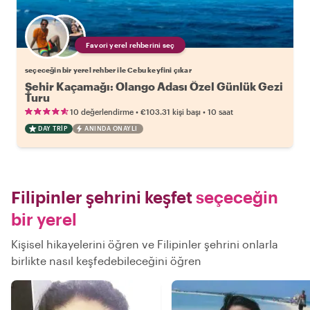
Favori yerel rehberini seç
seçeceğin bir yerel rehber ile Cebu keyfini çıkar
Şehir Kaçamağı: Olango Adası Özel Günlük Gezi
Turu
•
•
10 değerlendirme
€103.31
kişi başı
10 saat
DAY TRIP
ANINDA ONAYLI
Filipinler şehrini keşfet
seçeceğin
bir yerel
Kişisel hikayelerini öğren ve Filipinler şehrini onlarla
birlikte nasıl keşfedebileceğini öğren