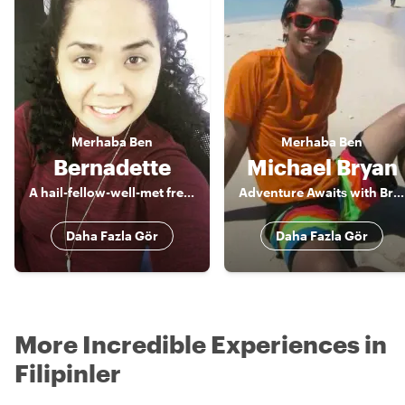
Merhaba
Ben
Merhaba
Ben
Bernadette
Michael Bryan
A hail-fellow-well-met freelance Tour Guide, a true blue of Manila
Adventure Awaits with Bryan
Daha Fazla Gör
Daha Fazla Gör
More Incredible Experiences in
Filipinler