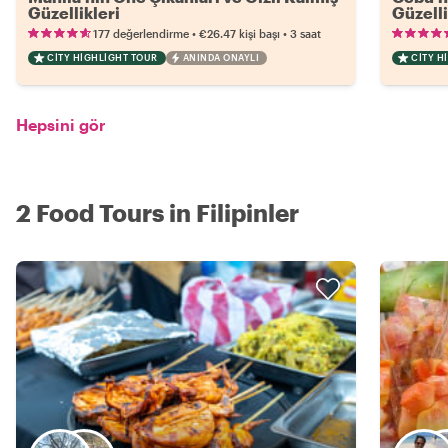
Güzellikleri
Güzelli
•
•
177 değerlendirme
€26.47
kişi başı
3 saat
CITY HIGHLIGHT TOUR
ANINDA ONAYLI
CITY H
Hepsini gör
2 Food Tours in Filipinler