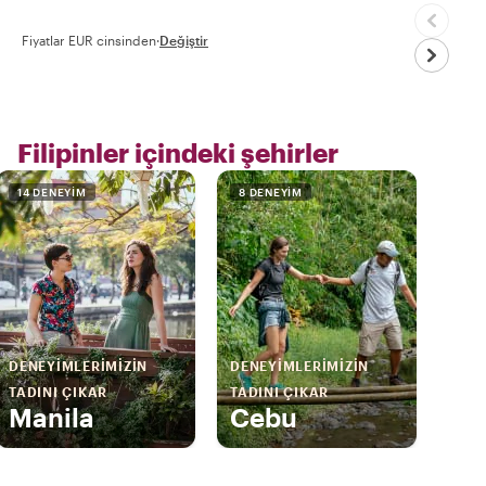
Fiyatlar EUR cinsinden
·
Değiştir
Filipinler içindeki şehirler
14 DENEYIM
8 DENEYIM
DENEYIMLERIMIZIN
DENEYIMLERIMIZIN
TADINI ÇIKAR
TADINI ÇIKAR
Manila
Cebu