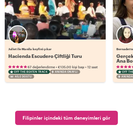
Juliet ile Manila keyfini çıkar
Bernadette 
Hacienda Escudero Çiftliği Turu
Gerçek 
Ana Bo
•
•
67 değerlendirme
€135.00
kişi başı
12 saat
OFF THE BEATEN TRACK
ANINDA ONAYLI
OFF TH
AILE DOSTU
ANINDA
Filipinler içindeki tüm deneyimleri gör