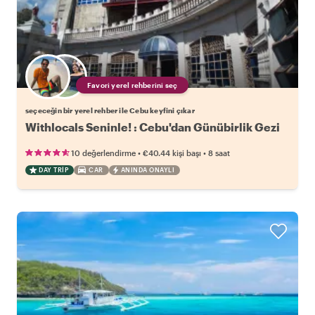
Favori yerel rehberini seç
seçeceğin bir yerel rehber ile Cebu keyfini çıkar
Withlocals Seninle! : Cebu'dan Günübirlik Gezi
•
•
10 değerlendirme
€40.44
kişi başı
8 saat
DAY TRIP
CAR
ANINDA ONAYLI