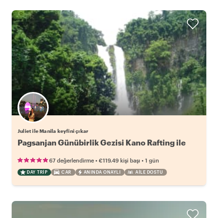
Juliet ile Manila keyfini çıkar
Pagsanjan Günübirlik Gezisi Kano Rafting ile
•
•
67 değerlendirme
€119.49
kişi başı
1 gün
DAY TRIP
CAR
ANINDA ONAYLI
AILE DOSTU