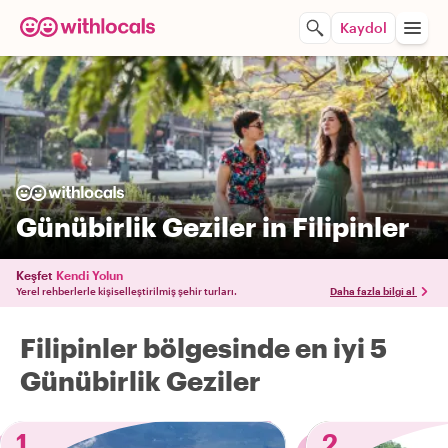
Kaydol
Günübirlik Geziler in Filipinler
Keşfet
Kendi Yolun
Yerel rehberlerle kişiselleştirilmiş şehir turları.
Daha fazla bilgi al
Filipinler bölgesinde en iyi 5
Günübirlik Geziler
1
2