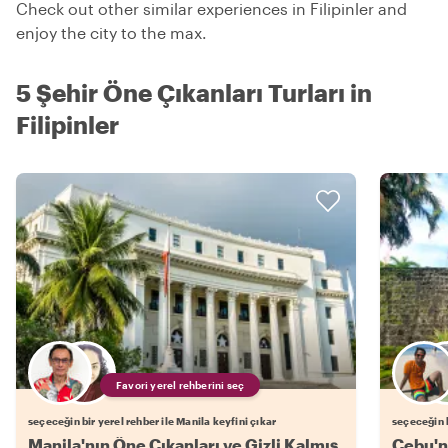
Check out other similar experiences in Filipinler and
enjoy the city to the max.
5 Şehir Öne Çıkanları Turları in
Filipinler
Favori yerel rehberini seç
seçeceğin bir yerel rehber ile Manila keyfini çıkar
seçeceğin b
Manila'nın Öne Çıkanları ve Gizli Kalmış
Cebu'nu