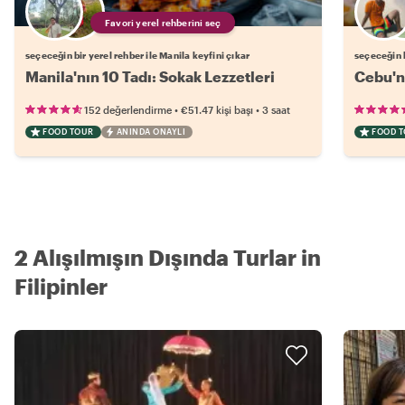
Favori yerel rehberini seç
seçeceğin bir yerel rehber ile Manila keyfini çıkar
seçeceğin b
Manila'nın 10 Tadı: Sokak Lezzetleri
Cebu'nu
•
•
152 değerlendirme
€51.47
kişi başı
3 saat
FOOD TOUR
ANINDA ONAYLI
FOOD 
2 Alışılmışın Dışında Turlar in
Filipinler