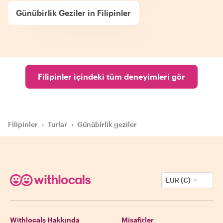
Günübirlik Geziler in Filipinler
Filipinler içindeki tüm deneyimleri gör
Filipinler
›
Turlar
›
Günübirlik geziler
EUR (€)
Withlocals Hakkında
Misafirler