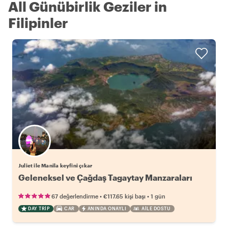
All Günübirlik Geziler in
Filipinler
Juliet ile Manila keyfini çıkar
Geleneksel ve Çağdaş Tagaytay Manzaraları
•
•
67 değerlendirme
€117.65
kişi başı
1 gün
DAY TRIP
CAR
ANINDA ONAYLI
AILE DOSTU