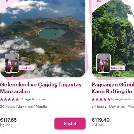
Juliet ile
Juliet ile
Geleneksel ve Çağdaş Tagaytay
Pagsanjan Günübi
Manzaraları
Kano Rafting ile
67 değerlendirme
67 değerlendir
24 hours
|
day trips
|
Manila
24 hours
|
Day trips
|
Man
€117.65
€119.49
Keşfet
kişi başı
kişi başı