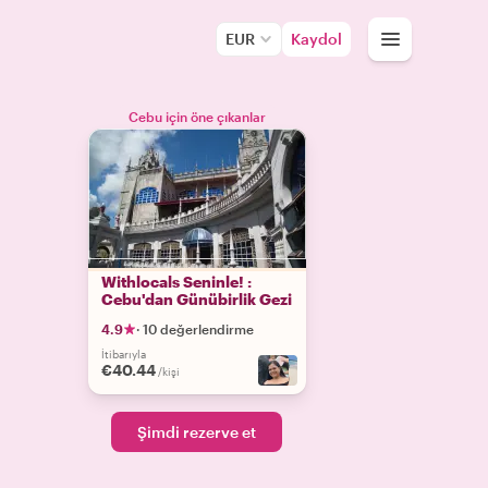
EUR
Kaydol
Cebu için öne çıkanlar
Withlocals Seninle! :
Cebu'dan Günübirlik Gezi
4.9
·
10 değerlendirme
İtibarıyla
€40.44
/kişi
Şimdi rezerve et