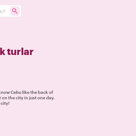
un?
k turlar
 know Cebu like the back of
on the city in just one day.
city!