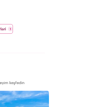
lari
1
neyim keşfedin