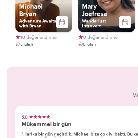
Michael
Mary
Bryan
Joefresa
Adventure Awaits
Wanderlust
with Bryan
Introvert
10 değerlendirme
0 değerlendirme
English
English
Mi
5.0
Mükemmel bir gün
"Harika bir gün geçirdik. Michael bize çok iyi baktı. Bu kes