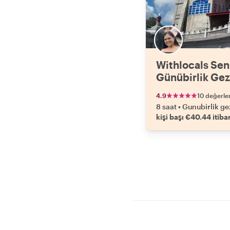
Withlocals Sen
Günübirlik Gez
4.9
10 değerle
8 saat
•
Gunubirlik ge
kişi başı €40.44 itiba