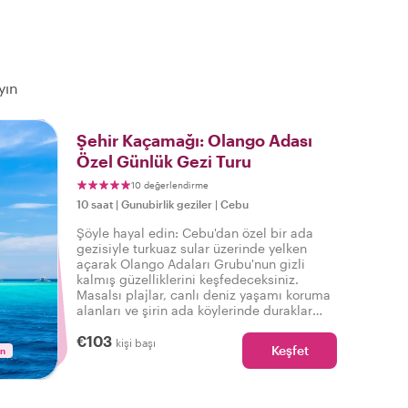
yın
Şehir Kaçamağı: Olango Adası
Özel Günlük Gezi Turu
10 değerlendirme
10 saat
|
Gunubirlik geziler
|
Cebu
Şöyle hayal edin: Cebu'dan özel bir ada
gezisiyle turkuaz sular üzerinde yelken
açarak Olango Adaları Grubu'nun gizli
kalmış güzelliklerini keşfedeceksiniz.
Masalsı plajlar, canlı deniz yaşamı koruma
alanları ve şirin ada köylerinde duraklar
hayal edin. Rüyaya benziyor, değil mi?
€103
Hayır, bu Withlocals ile günübirlik bir
kişi başı
Keşfet
in
geziyle, yerel bir rehber eşliğinde mümkün!