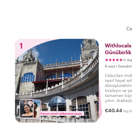
Ce
1
Withlocals
Günübirlik
10 değ
8 saat
|
Gunubirl
Cebu'dan mük
nasıl hayal e
dönüştürebilir
kiralayın ve şe
tamamen kişis
çıkın. Arabay
ve nereye ve 
€40.44
karar verin. Ü
kişi 
Favori yerel rehberinizi seçin
hazinelere ka