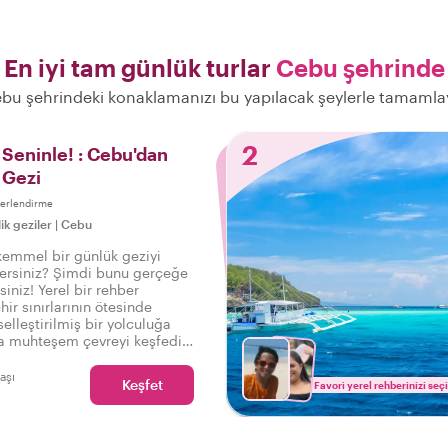
En iyi tam günlük turlar
Cebu şehrinde
bu şehrindeki konaklamanızı bu yapılacak şeylerle tamamla
2
 Seninle! : Cebu'dan
 Gezi
erlendirme
ik geziler
|
Cebu
emmel bir günlük geziyi
dersiniz? Şimdi bunu gerçeğe
siniz! Yerel bir rehber
hir sınırlarının ötesinde
elleştirilmiş bir yolculuğa
la muhteşem çevreyi keşfedin
ne zaman duracağınıza siz
nlü yerlerden kırsaldaki gizli
başı
Keşfet
Favori yerel rehberinizi seç
dar seçim sizin!