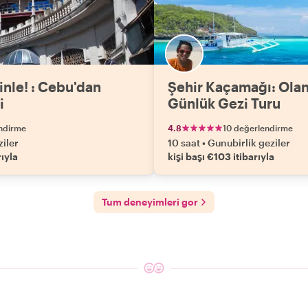
inle! : Cebu'dan
Şehir Kaçamağı: Ola
i
Günlük Gezi Turu
ndirme
4.8
10 değerlendirme
ziler
10 saat
•
Gunubirlik geziler
rıyla
kişi başı €103 itibarıyla
Tum deneyimleri gor