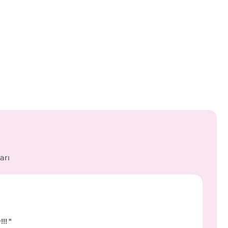
arı
!! "