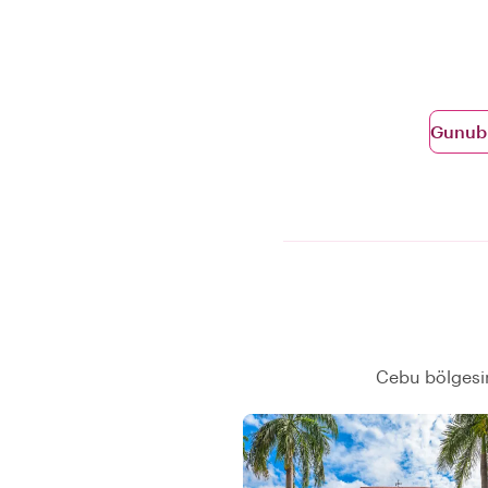
Gunubir
Cebu bölgesin