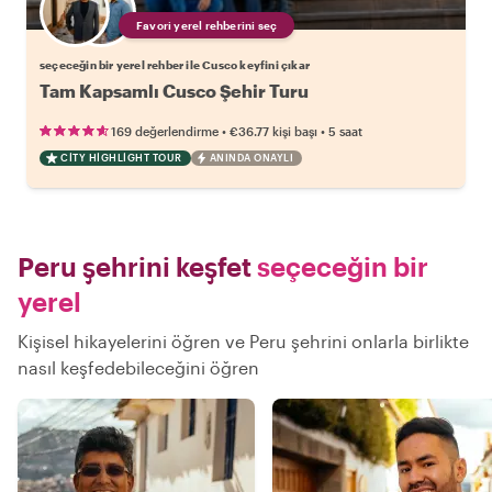
Favori yerel rehberini seç
seçeceğin bir yerel rehber ile Cusco keyfini çıkar
Tam Kapsamlı Cusco Şehir Turu
•
•
169 değerlendirme
€36.77
kişi başı
5 saat
CITY HIGHLIGHT TOUR
ANINDA ONAYLI
Peru şehrini keşfet
seçeceğin bir
yerel
Kişisel hikayelerini öğren ve Peru şehrini onlarla birlikte
nasıl keşfedebileceğini öğren