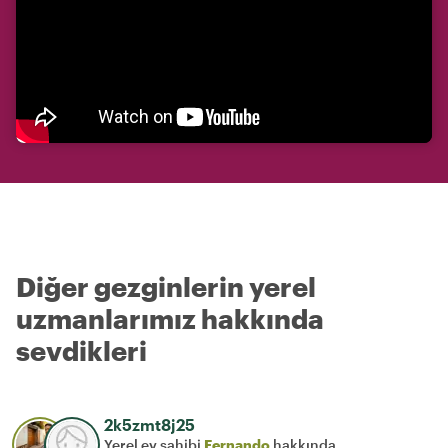
Diğer gezginlerin yerel
uzmanlarımız hakkında
sevdikleri
2k5zmt8j25
Yerel ev sahibi
Fernando
hakkında