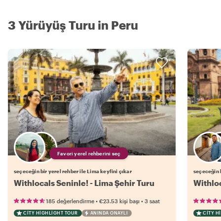
3 Yürüyüş Turu in Peru
Favori yerel rehberini seç
seçeceğin bir yerel rehber ile Lima keyfini çıkar
seçeceğin b
Withlocals Seninle! - Lima Şehir Turu
Withloc
•
•
185 değerlendirme
€23.53
kişi başı
3 saat
CITY HIGHLIGHT TOUR
ANINDA ONAYLI
CITY H