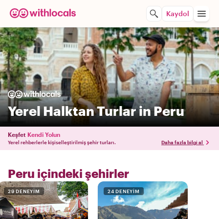
Kaydol
Yerel Halktan Turlar in Peru
Keşfet
Kendi Yolun
Yerel rehberlerle kişiselleştirilmiş şehir turları.
Daha fazla bilgi al
Peru içindeki şehirler
29 DENEYIM
24 DENEYIM