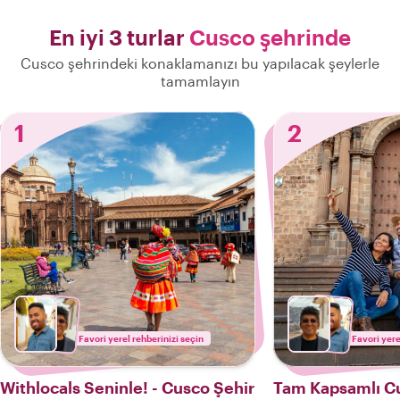
En iyi 3 turlar
Cusco şehrinde
Cusco şehrindeki konaklamanızı bu yapılacak şeylerle
tamamlayın
1
2
Favori yerel rehberinizi seçin
Favori yere
Withlocals Seninle! - Cusco Şehir
Tam Kapsamlı Cu