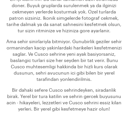
doner. Buyuk gruplarda surulenmek ya da ilginizi
cekmeyen yerlerde kosturmak yok. Ozel turlarda
patron sizsiniz. Ikonik simgelerde fotograf cekmek,
tarihe dalmak ya da sanat sahnesini kesfetmek olsun,
tur sizin ritminize ve hiziniza gore ayarlanir.
Ama sehir sinirlariyla bitmiyor. Gunubirlik geziler sehir
ormanindan kacip yakinlardaki harikeleri kesfetmenizi
saglar. Ve Cusco sehrine yeni ayak basiyorsaniz,
baslangic turlari size her seyden bir tat verir. Bunu
Cusco muhtesemligi hakkinda bir hizli kurs olarak
dusunun, sehri avucunun ici gibi bilen bir yerel
tarafindan yonlendirilmis.
Bir dahaki sefere Cusco sehrindeyken, siradanlik
birak. Yerel bir tura katilin ve sehrin gercek buyusunu
acin - hikayeleri, lezzetleri ve Cusco sehrini essiz kilan
yerleri. Bir yerel gibi kesfetmeye hazir olun!