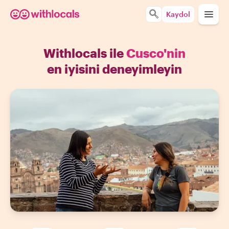
Kaydol
Withlocals ile
Cusco'nin
en iyisini deneyimleyin