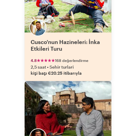
Cusco'nun Hazineleri: İnka
Etkileri Turu
4.8
168 değerlendirme
2,5 saat
•
Sehir turlari
kişi başı €20.25 itibarıyla