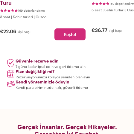
Turu
169 değerlendir
5 saat
|
Sehir turlari
|
Cus
169 değerlendirme
3 saat
|
Sehir turlari
|
Cusco
€36.77
€22.06
kişi başı
kişi başı
Keşfet
Güvenle rezerve edin
7 güne kadar iptal edin ve geri ödeme alın
Plan değişikliği mi?
Rezervasyonunuzu kolayca yeniden planlayın
Kendi yönteminizle ödeyin
Kendi para biriminizde hızlı, güvenli ödeme
Gerçek İnsanlar. Gerçek Hikayeler.