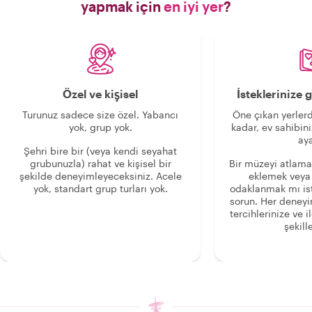
yapmak için
en iyi yer
?
Özel ve kişisel
İsteklerinize
Turunuz sadece size özel. Yabancı
Öne çıkan yerlerd
yok, grup yok.
kadar, ev sahibini
aya
Şehri bire bir (veya kendi seyahat
grubunuzla) rahat ve kişisel bir
Bir müzeyi atlama
şekilde deneyimleyeceksiniz. Acele
eklemek veya
yok, standart grup turları yok.
odaklanmak mı is
sorun. Her deney
tercihlerinize ve i
şekille