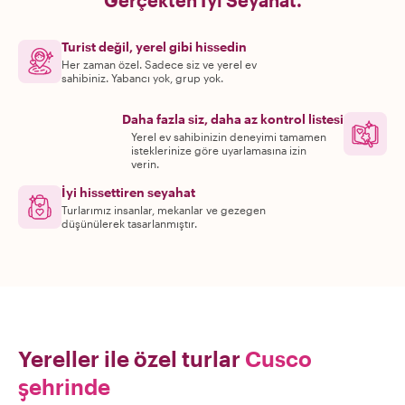
Gerçekten İyi Seyahat.
Turist değil, yerel gibi hissedin
Her zaman özel. Sadece siz ve yerel ev
sahibiniz. Yabancı yok, grup yok.
Daha fazla siz, daha az kontrol listesi
Yerel ev sahibinizin deneyimi tamamen
isteklerinize göre uyarlamasına izin
verin.
İyi hissettiren seyahat
Turlarımız insanlar, mekanlar ve gezegen
düşünülerek tasarlanmıştır.
Yereller ile özel turlar
Cusco
şehrinde