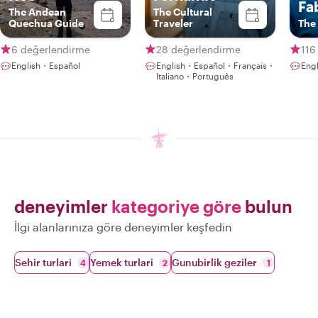
Fa
The Andean
The Cultural
Quechua Guide
Traveler
The
6 değerlendirme
28 değerlendirme
116
English・Español
English・Español・Français・
Eng
Italiano・Português
deneyimler
kategoriye göre
bulun
İlgi alanlarınıza göre deneyimler keşfedin
Sehir turlari
Yemek turlari
Gunubirlik geziler
4
2
1