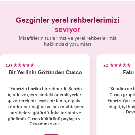
Gezginler yerel rehberlerimizi
seviyor
Misafirlerin turlarımız ve yerel rehberlerimiz
hakkındaki yorumları
5.0
5.0
Bir Yerlinin Gözünden Cusco
Fabr
"Fabrizio harika bir rehberdi! Şehrin
"Kendim de b
içinde ve çevresindeki önemli yerleri
Cusco grupl
gezdirerek bizi eşsiz bir lama, alpaka,
Fabrizio'yu s
kondor barınağına ve bazı muhteşem
bilgili, iyi hu
Dev
harabelere götürdü. İnka tarihini ve
günümüz Cusco kültürünü paylaştı ve
Devamını oku
cömertçe uzatılan turumuzun
ardından harika bir öğle yemeği