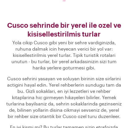
Cusco sehrinde bir yerel ile ozel ve
kisisellestirilmis turlar
Yola cikip Cusco gibi yeni bir sehre vardiginizda,
ruhuna dalmak icin heyecan verici bir yol var:
kisisellestirilmis yerel turlar. Tipik turistik rotalari
unutun - bu turlar, bir yerel arkadasinizin sizi tum
harika yerlere goturmesi gibi.
Cusco sehrini yasayan ve soluyan birinin size sirlarini
actigini hayal edin. Yerel rehberlerin sundugu tam da
bu. Gizli sokaklari, en iyi lezzetleri ve rehber
kitaplarina hic girmeyen hikayeleri bilirler. Yemek
turlarina bayilsaniz da, sehrin sokaklarinda gezinseniz
de, bilinen yollarin disina cikmayi sevseniz de, yerel
bir rehber size otantik bir Cusco ozel turu duzenleer.
En iyi kismi mi? Bu turlar tamamen sizin etrafnizda