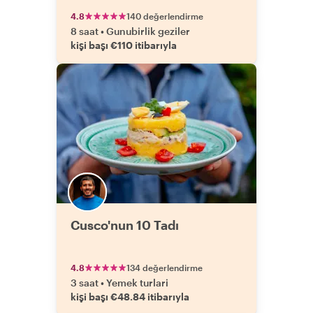
4.8
140 değerlendirme
8 saat
•
Gunubirlik geziler
kişi başı €110 itibarıyla
Cusco'nun 10 Tadı
4.8
134 değerlendirme
3 saat
•
Yemek turlari
kişi başı €48.84 itibarıyla