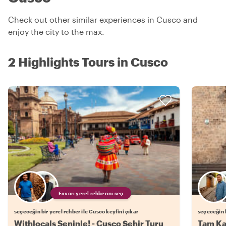
Check out other similar experiences in Cusco and
enjoy the city to the max.
2 Highlights Tours in Cusco
Favori yerel rehberini seç
seçeceğin bir yerel rehber ile Cusco keyfini çıkar
seçeceğin b
Withlocals Seninle! - Cusco Şehir Turu
Tam Ka