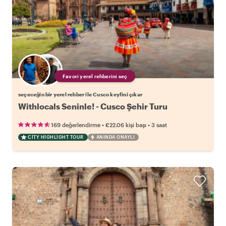
Favori yerel rehberini seç
seçeceğin bir yerel rehber ile Cusco keyfini çıkar
Withlocals Seninle! - Cusco Şehir Turu
•
•
169 değerlendirme
€22.06
kişi başı
3 saat
CITY HIGHLIGHT TOUR
ANINDA ONAYLI