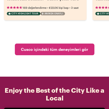
•
•
169 değerlendirme
€22.06
kişi başı
3 saat
CITY HIGHLIGHT TOUR
ANINDA ONAYLI
CITY H
Cusco içindeki tüm deneyimleri gör
Enjoy the Best of the City Like a
Local