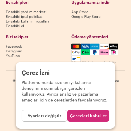
Ev sahipleri
Uygulamamızı indir
Ev sahibi yardım merkezi
App Store
Ev sahibi iptal politikası
Google Play Store
Ev sahibi kullanım koşulları
Ev sahibi ol
Bizi takip et
Ödeme yöntemleri
Mastercard, Visa, Amex, Di
Facebook
Instagram
YouTube
Kullanılabilirlik destinasyona göre değişir
Çerez İzni
©
2026
Withlocals.com
|
Gizlilik Politikası
|
Çerezler
|
Site haritası
Platformumuzda size en iyi kullanıcı
deneyimini sunmak için çerezleri
kullanıyoruz! Ayrıca analiz ve pazarlama
amaçları için de çerezlerden faydalanıyoruz.
Ayarları değiştir
Çerezleri kabul et