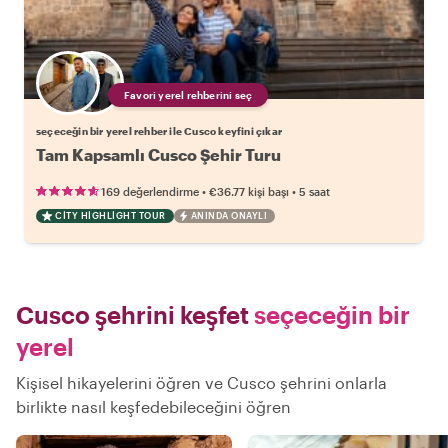
Favori yerel rehberini seç
seçeceğin bir yerel rehber ile Cusco keyfini çıkar
Tam Kapsamlı Cusco Şehir Turu
•
•
169 değerlendirme
€36.77
kişi başı
5 saat
CITY HIGHLIGHT TOUR
ANINDA ONAYLI
Cusco şehrini keşfet
seçeceğin bir
yerel
Kişisel hikayelerini öğren ve Cusco şehrini onlarla
birlikte nasıl keşfedebileceğini öğren