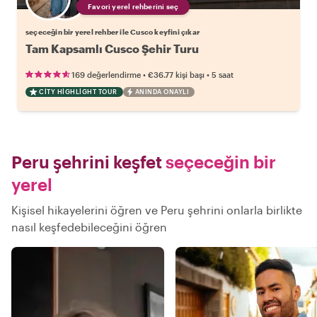
Favori yerel rehberini seç
seçeceğin bir yerel rehber ile Cusco keyfini çıkar
Tam Kapsamlı Cusco Şehir Turu
•
•
169 değerlendirme
€36.77
kişi başı
5 saat
CITY HIGHLIGHT TOUR
ANINDA ONAYLI
Peru şehrini keşfet
seçeceğin bir
yerel
Kişisel hikayelerini öğren ve Peru şehrini onlarla birlikte
nasıl keşfedebileceğini öğren