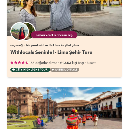
Favori yerel rehberini seç
seçeceğin bir yerel rehber ile Lima keyfini çıkar
Withlocals Seninle! - Lima Şehir Turu
•
•
185 değerlendirme
€23.53
kişi başı
3 saat
CITY HIGHLIGHT TOUR
ANINDA ONAYLI