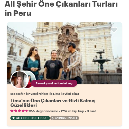
All Şehir Öne Çıkanları Turları
in Peru
Favori yerel rehberini seç
seçeceğin bir yerel rehber ile Lima keyfini çıkar
Lima'nın Öne Çıkanları ve Gizli Kalmış
Güzellikleri
•
•
355 değerlendirme
€24.23
kişi başı
3 saat
CITY HIGHLIGHT TOUR
ANINDA ONAYLI