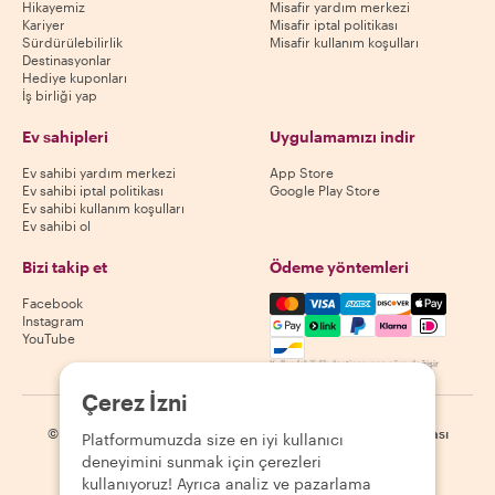
Hikayemiz
Misafir yardım merkezi
Kariyer
Misafir iptal politikası
Sürdürülebilirlik
Misafir kullanım koşulları
Destinasyonlar
Hediye kuponları
İş birliği yap
Ev sahipleri
Uygulamamızı indir
Ev sahibi yardım merkezi
App Store
Ev sahibi iptal politikası
Google Play Store
Ev sahibi kullanım koşulları
Ev sahibi ol
Bizi takip et
Ödeme yöntemleri
Mastercard, Visa, Amex, Di
Facebook
Instagram
YouTube
Kullanılabilirlik destinasyona göre değişir
Çerez İzni
©
2026
Withlocals.com
|
Gizlilik Politikası
|
Çerezler
|
Site haritası
Platformumuzda size en iyi kullanıcı
deneyimini sunmak için çerezleri
kullanıyoruz! Ayrıca analiz ve pazarlama