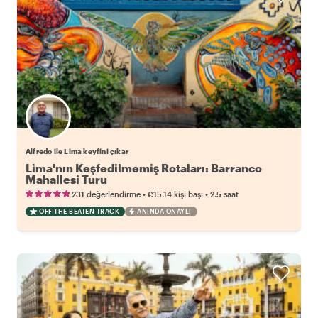
Alfredo ile Lima keyfini çıkar
Lima'nın Keşfedilmemiş Rotaları: Barranco
Mahallesi Turu
•
•
231 değerlendirme
€15.14
kişi başı
2.5 saat
OFF THE BEATEN TRACK
ANINDA ONAYLI