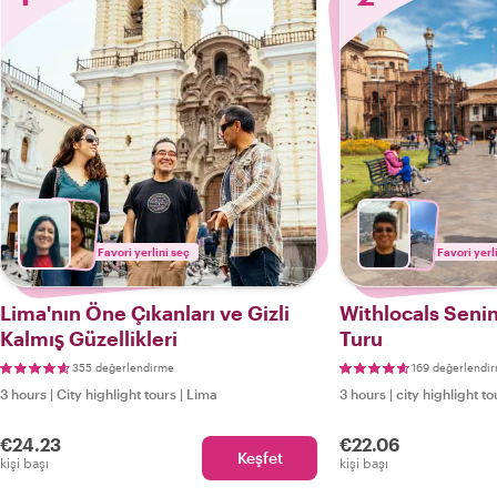
Favori yerlini seç
Favori yerl
Lima'nın Öne Çıkanları ve Gizli
Withlocals Senin
Kalmış Güzellikleri
Turu
355 değerlendirme
169 değerlendi
3 hours
|
City highlight tours
|
Lima
3 hours
|
city highlight to
€24.23
€22.06
Keşfet
kişi başı
kişi başı