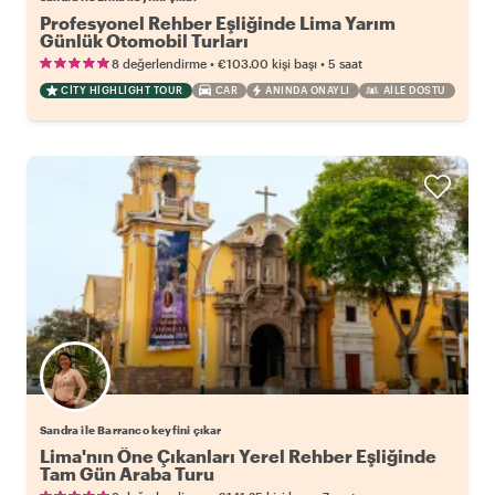
Profesyonel Rehber Eşliğinde Lima Yarım
Günlük Otomobil Turları
•
•
8 değerlendirme
€103.00
kişi başı
5 saat
CITY HIGHLIGHT TOUR
CAR
ANINDA ONAYLI
AILE DOSTU
Sandra ile Barranco keyfini çıkar
Lima'nın Öne Çıkanları Yerel Rehber Eşliğinde
Tam Gün Araba Turu