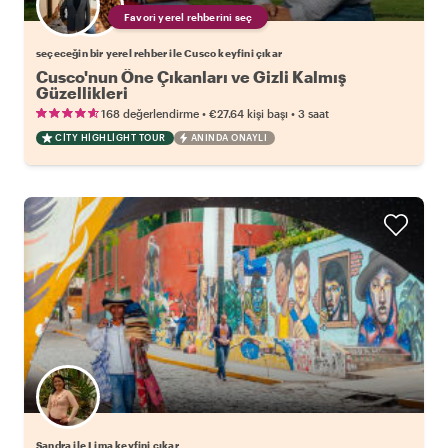
Favori yerel rehberini seç
seçeceğin bir yerel rehber ile Cusco keyfini çıkar
Cusco'nun Öne Çıkanları ve Gizli Kalmış
Güzellikleri
•
•
168 değerlendirme
€27.64
kişi başı
3 saat
CITY HIGHLIGHT TOUR
ANINDA ONAYLI
Sandra ile Lima keyfini çıkar