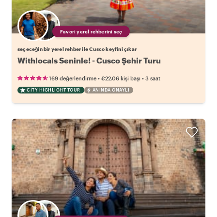
Favori yerel rehberini seç
seçeceğin bir yerel rehber ile Cusco keyfini çıkar
Withlocals Seninle! - Cusco Şehir Turu
•
•
169 değerlendirme
€22.06
kişi başı
3 saat
CITY HIGHLIGHT TOUR
ANINDA ONAYLI