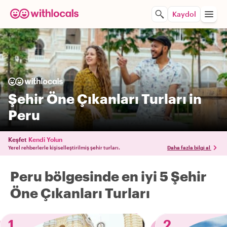
Kaydol
Şehir Öne Çıkanları Turları in
Peru
Keşfet
Kendi Yolun
Yerel rehberlerle kişiselleştirilmiş şehir turları.
Daha fazla bilgi al
Peru bölgesinde en iyi 5 Şehir
Öne Çıkanları Turları
1
2