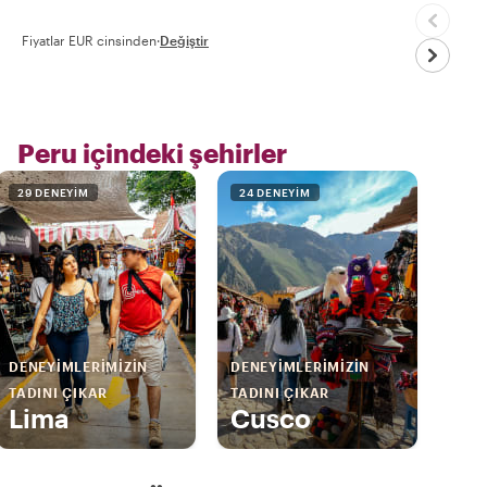
Fiyatlar EUR cinsinden
·
Değiştir
Peru içindeki şehirler
29 DENEYIM
24 DENEYIM
DENEYIMLERIMIZIN
DENEYIMLERIMIZIN
TADINI ÇIKAR
TADINI ÇIKAR
Lima
Cusco