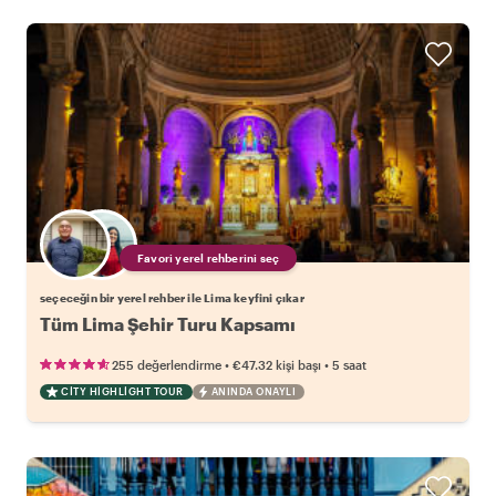
Favori yerel rehberini seç
seçeceğin bir yerel rehber ile Lima keyfini çıkar
Tüm Lima Şehir Turu Kapsamı
•
•
255 değerlendirme
€47.32
kişi başı
5 saat
CITY HIGHLIGHT TOUR
ANINDA ONAYLI