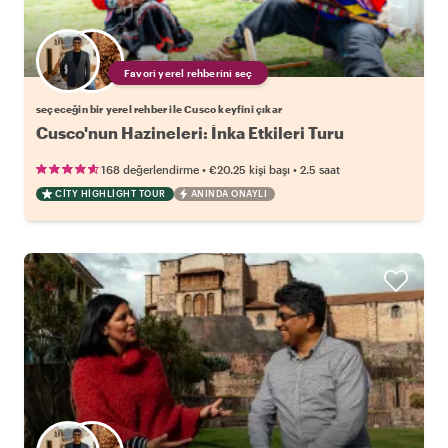
Favori yerel rehberini seç
seçeceğin bir yerel rehber ile Cusco keyfini çıkar
Cusco'nun Hazineleri: İnka Etkileri Turu
•
•
168 değerlendirme
€20.25
kişi başı
2.5 saat
CITY HIGHLIGHT TOUR
ANINDA ONAYLI