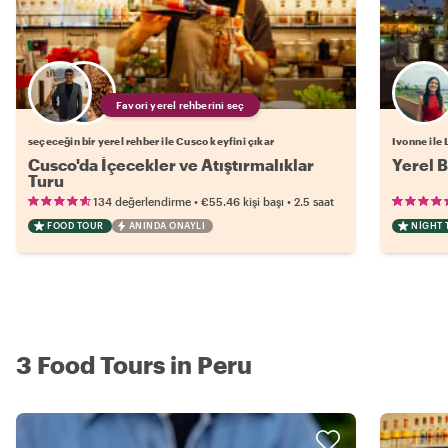
Favori yerel rehberini seç
seçeceğin bir yerel rehber ile Cusco keyfini çıkar
Ivonne ile 
Cusco'da İçecekler ve Atıştırmalıklar
Yerel B
Turu
•
•
134 değerlendirme
€55.46
kişi başı
2.5 saat
FOOD TOUR
ANINDA ONAYLI
NIGHT 
3 Food Tours in Peru