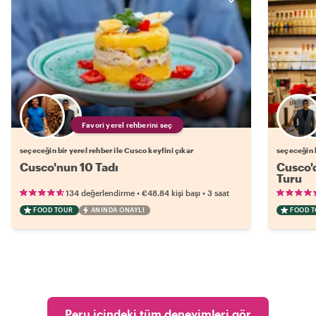
Favori yerel rehberini seç
seçeceğin bir yerel rehber ile Cusco keyfini çıkar
seçeceğin b
Cusco'nun 10 Tadı
Cusco'd
Turu
•
•
134 değerlendirme
€48.84
kişi başı
3 saat
FOOD TOUR
ANINDA ONAYLI
FOOD 
Peru içindeki tüm deneyimleri gör